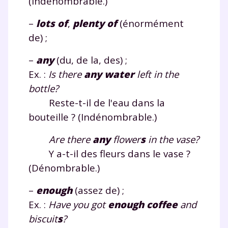
(Indénombrable.)
–
lots of
,
plenty of
(énormément
de) ;
Fermer
–
any
(du, de la, des) ;
Ex. :
Is there
any
water
left in the
Envie de progresser
bottle?
Reste-t-il de l'eau dans la
et de réussir votre
bouteille ? (Indénombrable.)
année scolaire ?
Are there
any
flower
s
in the vase?
Y a-t-il des fleurs dans le vase ?
(Dénombrable.)
–
enough
(assez de) ;
Testez gratuitement
Ex. :
Have you got
enough
coffee
and
pendant 24h notre
biscuit
s
?