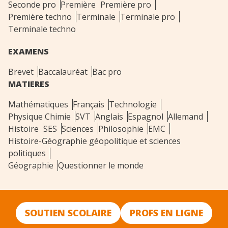
Seconde pro
Première
Première pro
Première techno
Terminale
Terminale pro
Terminale techno
EXAMENS
Brevet
Baccalauréat
Bac pro
MATIERES
Mathématiques
Français
Technologie
Physique Chimie
SVT
Anglais
Espagnol
Allemand
Histoire
SES
Sciences
Philosophie
EMC
Histoire-Géographie géopolitique et sciences
politiques
Géographie
Questionner le monde
SOUTIEN SCOLAIRE
PROFS EN LIGNE