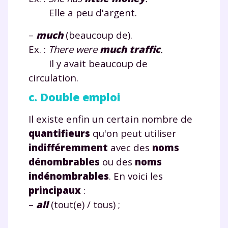
Elle a peu d'argent.
–
much
(beaucoup de).
Ex. :
There were
much
traffic
.
Il y avait beaucoup de
circulation.
c. Double emploi
Il existe enfin un certain nombre de
quantifieurs
qu'on peut utiliser
indifféremment
avec des
noms
dénombrables
ou des
noms
indénombrables
. En voici les
principaux
:
–
all
(tout(e) / tous) ;