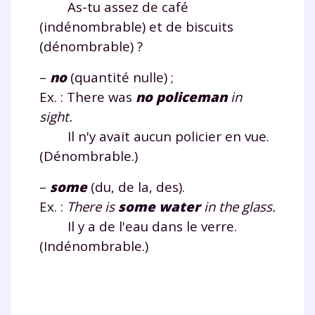
plateforme de soutien
As-tu assez de café
(indénombrable) et de biscuits
scolaire !
(dénombrable) ?
Fiches de cours et vidéos
,
exercices
–
no
(quantité nulle) ;
corrigés
,
podcasts de révisions
Ex. : There was
no
policeman
in
Un
espace dédié aux parents
pour
suivre les progrès
sight.
Tout le programme scolaire du CP à
Il n'y avait aucun policier en vue.
la Terminale
(Dénombrable.)
Des profs expérimentés disponibles
à la demande par tchat, audio ou
–
some
(du, de la, des).
vidéo
Ex. :
There is
some
water
in the glass.
Il y a de l'eau dans le verre.
(Indénombrable.)
TESTER GRATUITEMENT
* Votre code d'accès sera envoyé à cette adresse e-mail. En