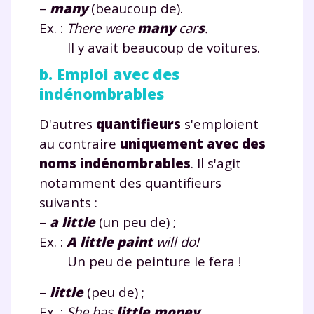
–
many
(beaucoup de).
Ex. :
There were
many
car
s
.
Il y avait beaucoup de voitures.
b. Emploi avec des
indénombrables
D'autres
quantifieurs
s'emploient
au contraire
uniquement avec des
noms indénombrables
. Il s'agit
notamment des quantifieurs
suivants :
–
a little
(un peu de) ;
Ex. :
A little
paint
will do!
Un peu de peinture le fera !
–
little
(peu de) ;
Ex. :
She has
little
money
.