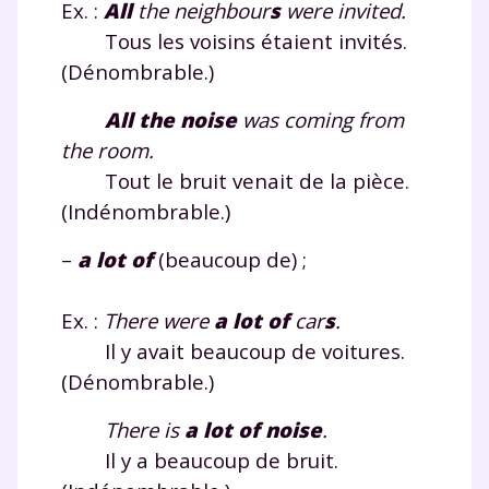
Ex. :
All
the neighbour
s
were invited.
Tous les voisins étaient invités.
(Dénombrable.)
All
the noise
was coming from
the room.
Tout le bruit venait de la pièce.
(Indénombrable.)
–
a lot of
(beaucoup de) ;
Ex. :
There were
a lot of
car
s
.
Il y avait beaucoup de voitures.
(Dénombrable.)
There is
a lot of
noise
.
Il y a beaucoup de bruit.