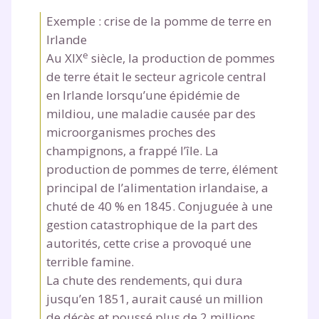
Exemple : crise de la pomme de terre en
et de réussir votre
Irlande
e
Au XIX
siècle, la production de pommes
année scolaire ?
de terre était le secteur agricole central
en Irlande lorsqu’une épidémie de
mildiou, une maladie causée par des
microorganismes proches des
Testez gratuitement
champignons, a frappé l’île. La
production de pommes de terre, élément
pendant 24h notre
principal de l’alimentation irlandaise, a
plateforme de soutien
chuté de 40 % en 1845. Conjuguée à une
scolaire !
gestion catastrophique de la part des
autorités, cette crise a provoqué une
Fiches de cours et vidéos
,
exercices
terrible famine.
corrigés
,
podcasts de révisions
La chute des rendements, qui dura
Un
espace dédié aux parents
pour
jusqu’en 1851, aurait causé un million
suivre les progrès
de décès et poussé plus de 2 millions