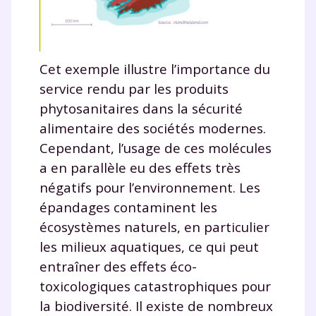
communications de la part de
myMaxicours.
Votre adresse e-mail sera exclusivement utilisée pour
Cet exemple illustre l’importance du
vous envoyer notre newsletter. Vous pourrez vous
service rendu par les produits
désinscrire à tout moment, à travers le lien de
désinscription présent dans chaque newsletter. Pour
phytosanitaires dans la sécurité
en savoir plus sur la gestion de vos données
alimentaire des sociétés modernes.
personnelles et pour exercer vos droits, vous pouvez
Cependant, l’usage de ces molécules
consulter
notre charte
.
a en parallèle eu des effets très
négatifs pour l’environnement. Les
épandages contaminent les
écosystèmes naturels, en particulier
les milieux aquatiques, ce qui peut
entraîner des effets éco-
toxicologiques catastrophiques pour
la biodiversité. Il existe de nombreux