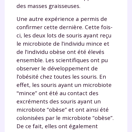
Fermer
des masses graisseuses.
Une autre expérience a permis de
confirmer cette dernière. Cette fois-
Envie de progresser
ci, les deux lots de souris ayant reçu
le microbiote de l’individu mince et
et de réussir votre
de l’individu obèse ont été élevés
année scolaire ?
ensemble. Les scientifiques ont pu
observer le développement de
l’obésité chez toutes les souris. En
effet, les souris ayant un microbiote
Testez gratuitement
"mince” ont été au contact des
excréments des souris ayant un
pendant 24h notre
microbiote “obèse” et ont ainsi été
plateforme de soutien
colonisées par le microbiote “obèse”.
scolaire !
De ce fait, elles ont également