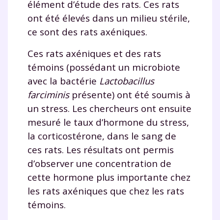
élément d’étude des rats. Ces rats
savoir plus sur la gestion de vos données personnelles et
ont été élevés dans un milieu stérile,
pour exercer vos droits, vous pouvez consulter
notre
charte
.
ce sont des rats axéniques.
J’accepte de recevoir les actualités et des
Ces rats axéniques et des rats
communications de la part de
témoins (possédant un microbiote
myMaxicours.
avec la bactérie
Lactobacillus
farciminis
présente) ont été soumis à
Votre adresse e-mail sera exclusivement utilisée pour
vous envoyer notre newsletter. Vous pourrez vous
un stress. Les chercheurs ont ensuite
désinscrire à tout moment, à travers le lien de
mesuré le taux d’hormone du stress,
désinscription présent dans chaque newsletter. Pour
la corticostérone, dans le sang de
en savoir plus sur la gestion de vos données
personnelles et pour exercer vos droits, vous pouvez
ces rats. Les résultats ont permis
consulter
notre charte
.
d’observer une concentration de
cette hormone plus importante chez
les rats axéniques que chez les rats
témoins.