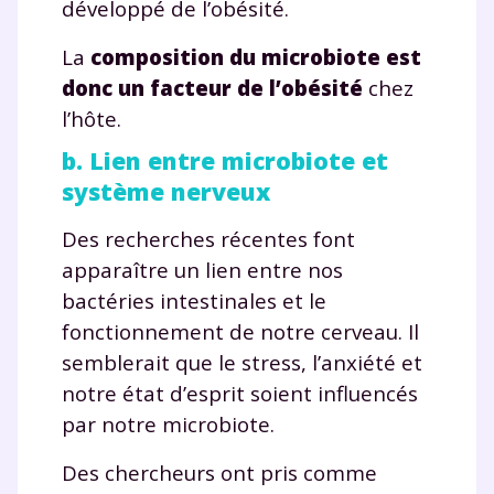
développé de l’obésité.
Fiches de cours et vidéos
,
exercices
corrigés
,
podcasts de révisions
La
composition du microbiote est
Un
espace dédié aux parents
pour
donc un facteur de l’obésité
chez
suivre les progrès
l’hôte.
Tout le programme scolaire du CP à
b. Lien entre microbiote et
la Terminale
Des profs expérimentés disponibles
système nerveux
à la demande par tchat, audio ou
vidéo
Des recherches récentes font
apparaître un lien entre nos
bactéries intestinales et le
fonctionnement de notre cerveau. Il
semblerait que le stress, l’anxiété et
TESTER GRATUITEMENT
notre état d’esprit soient influencés
* Votre code d'accès sera envoyé à cette adresse e-mail. En
par notre microbiote.
renseignant votre e-mail, vous consentez à ce que vos
données à caractère personnel soient traitées par SEJER, sous
Des chercheurs ont pris comme
la marque myMaxicours, afin que SEJER puisse vous donner
accès au service de soutien scolaire pendant 24h. Pour en