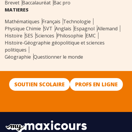
Brevet
Baccalauréat
Bac pro
MATIERES
Mathématiques
Français
Technologie
Physique Chimie
SVT
Anglais
Espagnol
Allemand
Histoire
SES
Sciences
Philosophie
EMC
Histoire-Géographie géopolitique et sciences
politiques
Géographie
Questionner le monde
SOUTIEN SCOLAIRE
PROFS EN LIGNE