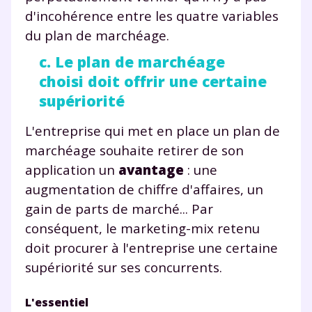
d'incohérence entre les quatre variables
Envie de progresser
du plan de marchéage.
et de réussir votre
c. Le plan de marchéage
choisi doit offrir une certaine
année scolaire ?
supériorité
L'entreprise qui met en place un plan de
marchéage souhaite retirer de son
Testez gratuitement
application un
avantage
: une
augmentation de chiffre d'affaires, un
pendant 24h notre
gain de parts de marché... Par
plateforme de soutien
conséquent, le marketing-mix retenu
scolaire !
doit procurer à l'entreprise une certaine
supériorité sur ses concurrents.
Fiches de cours et vidéos
,
exercices
corrigés
,
podcasts de révisions
L'essentiel
Un
espace dédié aux parents
pour