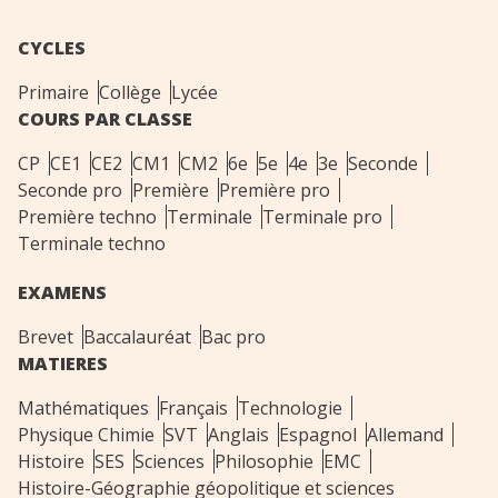
CYCLES
Primaire
Collège
Lycée
COURS PAR CLASSE
CP
CE1
CE2
CM1
CM2
6e
5e
4e
3e
Seconde
Seconde pro
Première
Première pro
Première techno
Terminale
Terminale pro
Terminale techno
EXAMENS
Brevet
Baccalauréat
Bac pro
MATIERES
Mathématiques
Français
Technologie
Physique Chimie
SVT
Anglais
Espagnol
Allemand
Histoire
SES
Sciences
Philosophie
EMC
Histoire-Géographie géopolitique et sciences