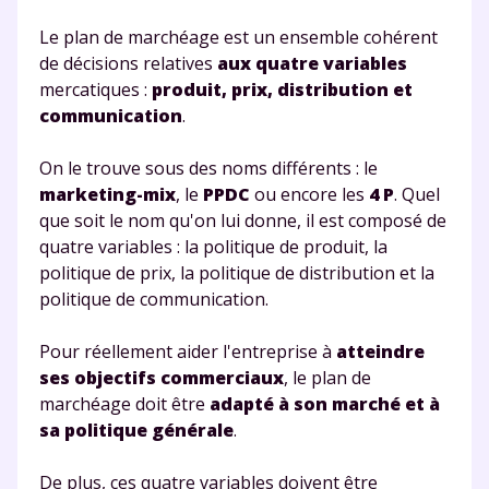
suivre les progrès
Le plan de marchéage est un ensemble cohérent
Tout le programme scolaire du CP à
de décisions relatives
aux quatre variables
la Terminale
mercatiques :
produit, prix, distribution et
Des profs expérimentés disponibles
communication
.
à la demande par tchat, audio ou
vidéo
On le trouve sous des noms différents : le
marketing-mix
, le
PPDC
ou encore les
4 P
. Quel
que soit le nom qu'on lui donne, il est composé de
quatre variables : la politique de produit, la
politique de prix, la politique de distribution et la
TESTER GRATUITEMENT
politique de communication.
* Votre code d'accès sera envoyé à cette adresse e-mail. En
renseignant votre e-mail, vous consentez à ce que vos
Pour réellement aider l'entreprise à
atteindre
données à caractère personnel soient traitées par SEJER, sous
ses objectifs commerciaux
, le plan de
la marque myMaxicours, afin que SEJER puisse vous donner
marchéage doit être
adapté à son marché et à
accès au service de soutien scolaire pendant 24h. Pour en
savoir plus sur la gestion de vos données personnelles et
sa politique générale
.
pour exercer vos droits, vous pouvez consulter
notre
charte
.
De plus, ces quatre variables doivent être