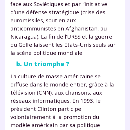
face aux Soviétiques et par l’initiative
d’une défense stratégique (crise des
euromissiles, soutien aux
anticommunistes en Afghanistan, au
Fermer
Nicaragua). La fin de l’URSS et la guerre
du Golfe laissent les Etats-Unis seuls sur
la scène politique mondiale.
Envie de progresser
b. Un triomphe ?
et de réussir votre
La culture de masse américaine se
diffuse dans le monde entier, grâce à la
année scolaire ?
télévision (CNN), aux chansons, aux
réseaux informatiques. En 1993, le
président Clinton participe
volontairement à la promotion du
Testez gratuitement
modèle américain par sa politique