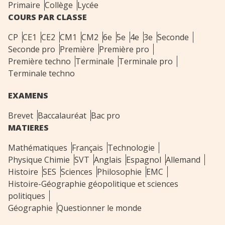
Primaire
Collège
Lycée
COURS PAR CLASSE
CP
CE1
CE2
CM1
CM2
6e
5e
4e
3e
Seconde
Seconde pro
Première
Première pro
Première techno
Terminale
Terminale pro
Terminale techno
EXAMENS
Brevet
Baccalauréat
Bac pro
MATIERES
Mathématiques
Français
Technologie
Physique Chimie
SVT
Anglais
Espagnol
Allemand
Histoire
SES
Sciences
Philosophie
EMC
Histoire-Géographie géopolitique et sciences
politiques
Géographie
Questionner le monde