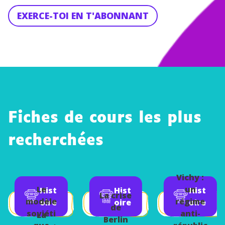
EXERCE-TOI EN T'ABONNANT
Fiches de cours les plus
recherchées
Vichy :
Le
un
Hist
Hist
Hist
La crise
modèle
régime
oire
oire
oire
de
soviéti
anti-
La
Berlin