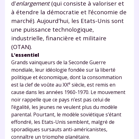
d’
enlargement
(qui consiste à valoriser et
pendant 24h notre
à étendre la démocratie et l’économie de
plateforme de soutien
marché). Aujourd’hui, les Etats-Unis sont
scolaire !
une puissance technologique,
industrielle, financière et militaire
Fiches de cours et vidéos
,
exercices
(OTAN).
corrigés
,
podcasts de révisions
L’essentiel
Un
espace dédié aux parents
pour
Grands vainqueurs de la Seconde Guerre
suivre les progrès
mondiale, leur idéologie fondée sur la liberté
Tout le programme scolaire du CP à
politique et économique, dont la consommation
la Terminale
e
est la clef de voûte au XX
siècle, est remis en
Des profs expérimentés disponibles
cause dans les années 1960-1970. Le mouvement
à la demande par tchat, audio ou
noir rappelle que ce pays n’est pas celui de
vidéo
l’égalité, les jeunes ne veulent plus du modèle
parental. Pourtant, le modèle soviétique s’étant
effondré, les Etats-Unis semblent, malgré de
sporadiques sursauts anti-américanistes,
connaître un triomphe planétaire.
TESTER GRATUITEMENT