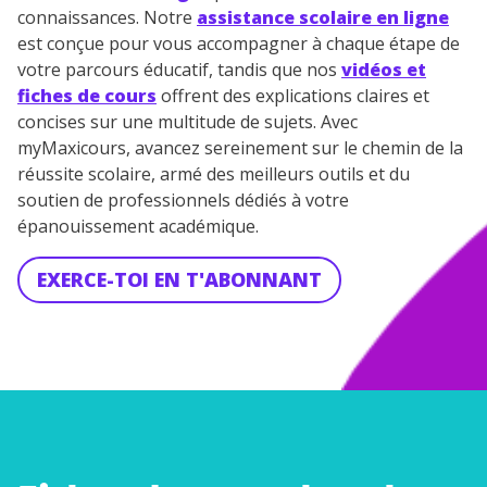
connaissances. Notre
assistance scolaire en ligne
est conçue pour vous accompagner à chaque étape de
votre parcours éducatif, tandis que nos
vidéos et
fiches de cours
offrent des explications claires et
TESTER GRATUITEMENT
concises sur une multitude de sujets. Avec
myMaxicours, avancez sereinement sur le chemin de la
* Votre code d'accès sera envoyé à cette adresse e-mail. En
réussite scolaire, armé des meilleurs outils et du
renseignant votre e-mail, vous consentez à ce que vos
soutien de professionnels dédiés à votre
données à caractère personnel soient traitées par SEJER, sous
la marque myMaxicours, afin que SEJER puisse vous donner
épanouissement académique.
accès au service de soutien scolaire pendant 24h. Pour en
savoir plus sur la gestion de vos données personnelles et
EXERCE-TOI EN T'ABONNANT
pour exercer vos droits, vous pouvez consulter
notre
charte
.
J’accepte de recevoir les actualités et des
communications de la part de
myMaxicours.
Votre adresse e-mail sera exclusivement utilisée pour
vous envoyer notre newsletter. Vous pourrez vous