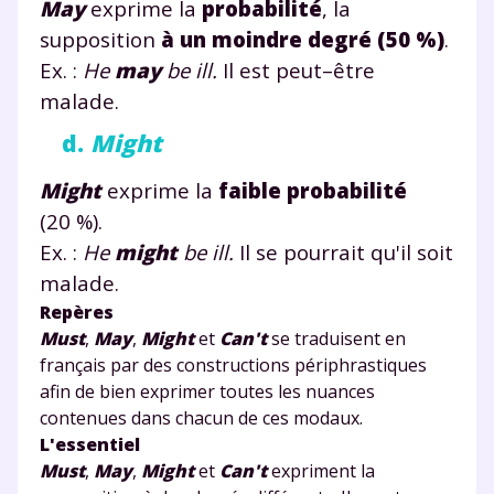
May
exprime la
probabilité
, la
supposition
à un moindre degré (50 %)
.
Ex. :
He
may
be ill.
Il est peut–être
malade.
d.
Might
Might
exprime la
faible probabilité
(20 %).
Ex. :
He
might
be ill.
Il se pourrait qu'il soit
malade.
Repères
Must
,
May
,
Might
et
Can't
se traduisent en
français par des constructions périphrastiques
afin de bien exprimer toutes les nuances
contenues dans chacun de ces modaux.
L'essentiel
Must
,
May
,
Might
et
Can't
expriment la