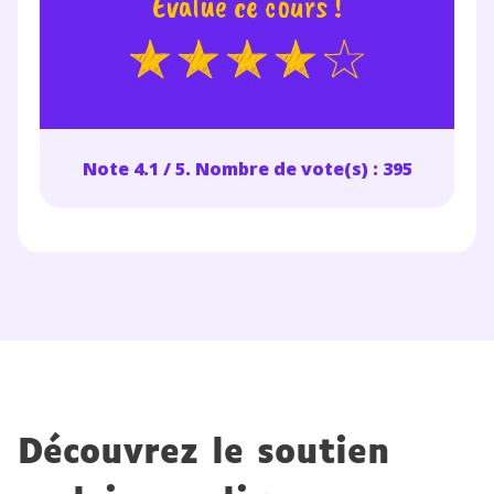
Évalue ce cours !
Note 4.1 / 5. Nombre de vote(s) : 395
Fermer
Envie de progresser
et de réussir votre
Découvrez le soutien
année scolaire ?