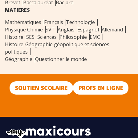
Brevet
Baccalauréat
Bac pro
MATIERES
Mathématiques
Français
Technologie
Physique Chimie
SVT
Anglais
Espagnol
Allemand
Histoire
SES
Sciences
Philosophie
EMC
Histoire-Géographie géopolitique et sciences
politiques
Géographie
Questionner le monde
SOUTIEN SCOLAIRE
PROFS EN LIGNE