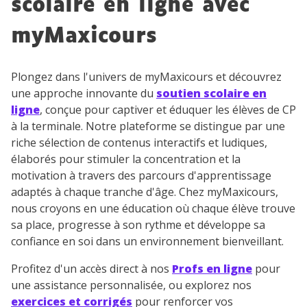
scolaire en ligne avec
myMaxicours
Testez gratuitement
Plongez dans l'univers de myMaxicours et découvrez
pendant 24h notre
une approche innovante du
soutien scolaire en
ligne
, conçue pour captiver et éduquer les élèves de CP
plateforme de soutien
à la terminale. Notre plateforme se distingue par une
scolaire !
riche sélection de contenus interactifs et ludiques,
élaborés pour stimuler la concentration et la
Fiches de cours et vidéos
,
exercices
motivation à travers des parcours d'apprentissage
corrigés
,
podcasts de révisions
adaptés à chaque tranche d'âge. Chez myMaxicours,
Un
espace dédié aux parents
pour
nous croyons en une éducation où chaque élève trouve
suivre les progrès
sa place, progresse à son rythme et développe sa
Tout le programme scolaire du CP à
confiance en soi dans un environnement bienveillant.
la Terminale
Des profs expérimentés disponibles
Profitez d'un accès direct à nos
Profs en ligne
pour
à la demande par tchat, audio ou
une assistance personnalisée, ou explorez nos
vidéo
exercices et corrigés
pour renforcer vos