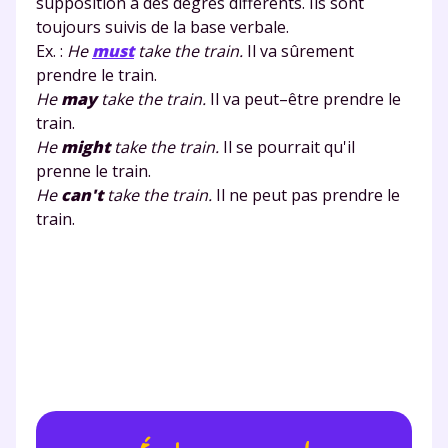
supposition à des degrés différents. Ils sont
toujours suivis de la base verbale.
Ex. :
He
must
take the train.
Il va sûrement
prendre le train.
He
may
take the train.
Il va peut–être prendre le
train.
He
might
take the train.
Il se pourrait qu'il
prenne le train.
He
can't
take the train.
Il ne peut pas prendre le
train.