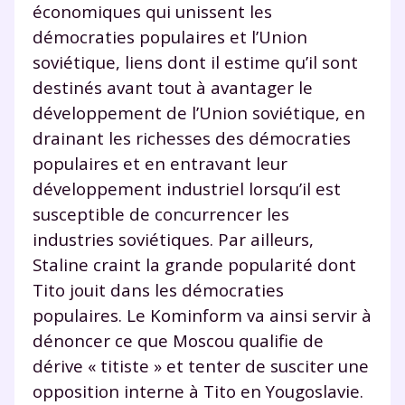
économiques qui unissent les
la Terminale
démocraties populaires et l’Union
Des profs expérimentés disponibles
soviétique, liens dont il estime qu’il sont
à la demande par tchat, audio ou
vidéo
destinés avant tout à avantager le
développement de l’Union soviétique, en
drainant les richesses des démocraties
populaires et en entravant leur
développement industriel lorsqu’il est
TESTER GRATUITEMENT
susceptible de concurrencer les
* Votre code d'accès sera envoyé à cette adresse e-mail. En
industries soviétiques. Par ailleurs,
renseignant votre e-mail, vous consentez à ce que vos
données à caractère personnel soient traitées par SEJER, sous
Staline craint la grande popularité dont
la marque myMaxicours, afin que SEJER puisse vous donner
Tito jouit dans les démocraties
accès au service de soutien scolaire pendant 24h. Pour en
savoir plus sur la gestion de vos données personnelles et
populaires. Le Kominform va ainsi servir à
pour exercer vos droits, vous pouvez consulter
notre
dénoncer ce que Moscou qualifie de
charte
.
dérive « titiste » et tenter de susciter une
J’accepte de recevoir les actualités et des
opposition interne à Tito en Yougoslavie.
communications de la part de