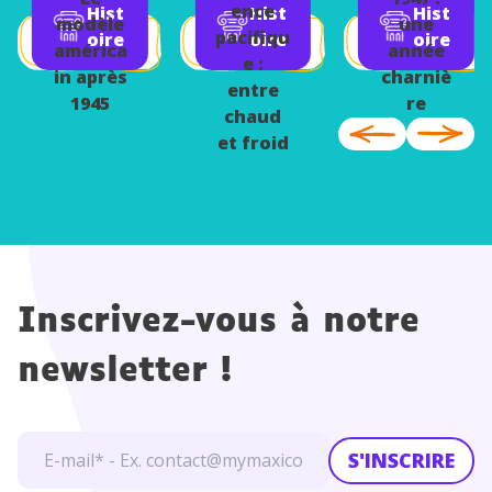
tal
ence
Hist
Hist
Hist
modèle
une
pacifiqu
oire
oire
oire
américa
année
e :
in après
charniè
entre
1945
re
chaud
et froid
Inscrivez-vous à notre
newsletter !
S'INSCRIRE