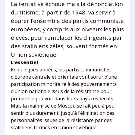
La tentative échoue mais la dénonciation
myMaxicours.
du titisme, à partir de 1948, va servir à
épurer l’ensemble des partis communiste
Votre adresse e-mail sera exclusivement utilisée pour
vous envoyer notre newsletter. Vous pourrez vous
européens, y compris aux niveaux les plus
désinscrire à tout moment, à travers le lien de
élevés, pour remplacer les dirigeants par
désinscription présent dans chaque newsletter. Pour
des staliniens zélés, souvent formés en
en savoir plus sur la gestion de vos données
personnelles et pour exercer vos droits, vous pouvez
Union soviétique.
consulter
notre charte
.
L’essentiel
En quelques années, les partis communistes
d’Europe centrale et orientale vont sortir d’une
participation minoritaire à des gouvernements
d’union nationale issus de la résistance pour
prendre le pouvoir dans leurs pays respectifs.
Mais la mainmise de Moscou se fait peu à peu
sentir plus durement, jusqu’à l’élimination des
personnalités issues de la résistance par des
staliniens formés en Union soviétique.