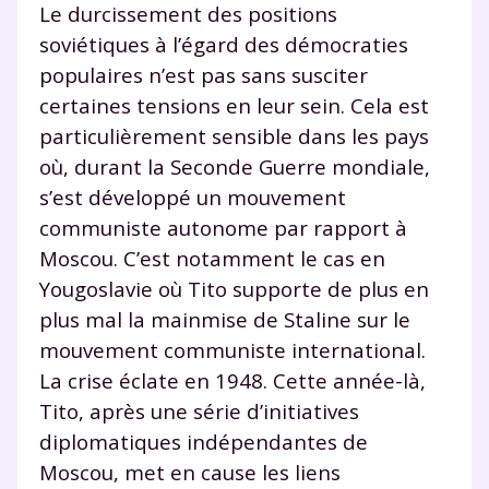
Le durcissement des positions
et de réussir votre
soviétiques à l’égard des démocraties
populaires n’est pas sans susciter
année scolaire ?
certaines tensions en leur sein. Cela est
particulièrement sensible dans les pays
où, durant la Seconde Guerre mondiale,
s’est développé un mouvement
Testez gratuitement
communiste autonome par rapport à
pendant 24h notre
Moscou. C’est notamment le cas en
plateforme de soutien
Yougoslavie où Tito supporte de plus en
plus mal la mainmise de Staline sur le
scolaire !
mouvement communiste international.
La crise éclate en 1948. Cette année-là,
Fiches de cours et vidéos
,
exercices
corrigés
,
podcasts de révisions
Tito, après une série d’initiatives
Un
espace dédié aux parents
pour
diplomatiques indépendantes de
suivre les progrès
Moscou, met en cause les liens
Tout le programme scolaire du CP à