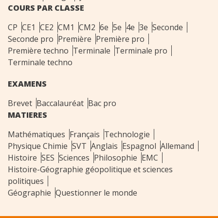
COURS PAR CLASSE
CP
CE1
CE2
CM1
CM2
6e
5e
4e
3e
Seconde
Seconde pro
Première
Première pro
Première techno
Terminale
Terminale pro
Terminale techno
EXAMENS
Brevet
Baccalauréat
Bac pro
MATIERES
Mathématiques
Français
Technologie
Physique Chimie
SVT
Anglais
Espagnol
Allemand
Histoire
SES
Sciences
Philosophie
EMC
Histoire-Géographie géopolitique et sciences
politiques
Géographie
Questionner le monde