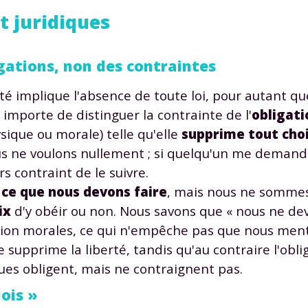
 données personnelles et pour exercer vos droits, vous pouvez consu
et juridiques
 charte
.
igations, non des contraintes
 implique l'absence de toute loi, pour autant que
 importe de distinguer la contrainte de l'
obligati
sique ou morale) telle qu'elle
supprime tout cho
s ne voulons nullement ; si quelqu'un me demande
s contraint de le suivre.
e
ce que nous devons faire
, mais nous ne somme
ix
d'y obéir ou non. Nous savons que « nous ne de
gation morales, ce qui n'empêche pas que nous ment
e supprime la liberté, tandis qu'au contraire l'obli
iques obligent, mais ne contraignent pas.
lois »