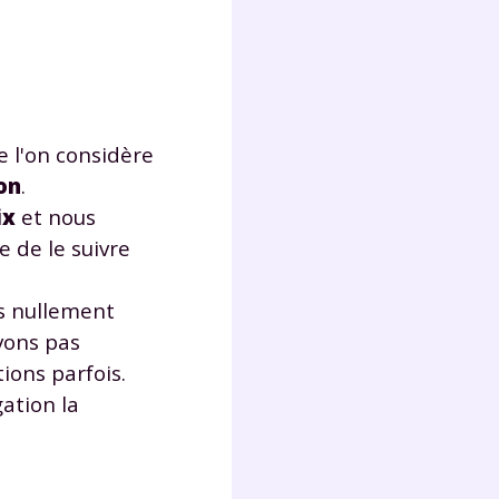
lter
 l'on considère
on
.
ix
et nous
 de le suivre
s nullement
vons pas
ions parfois.
gation la