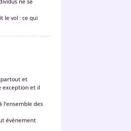
dividus ne se
le vol : ce qui
Fermer
?
 partout et
 exception et il
 à l'ensemble des
 !
laire
tout événement