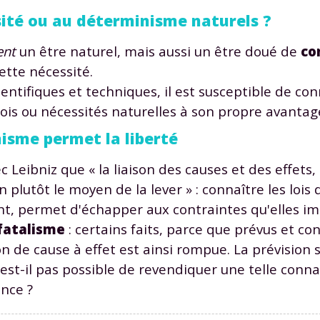
odcasts de révisions
Des profs expérimenté
sité ou au déterminisme naturels ?
Un
espace dédié aux
disponibles à la dema
parents
pour suivre les
par tchat, audio ou vi
ent
un être naturel, mais aussi un être doué de
co
progrès
ette nécessité.
entifiques et techniques, il est susceptible de con
 lois ou nécessités naturelles à son propre avantag
TESTER GRATUITEM
isme permet la liberté
 code d'accès sera envoyé à cette adresse e-mail. En renseignant votre e-mail, 
ez à ce que vos données à caractère personnel soient traitées par SEJER, sous l
c Leibniz que « la liaison des causes et des effets,
myMaxicours, afin que SEJER puisse vous donner accès au service de soutien sc
 plutôt le moyen de la lever » : connaître les lois 
 24h. Pour en savoir plus sur la gestion de vos données personnelles et pour 
its, vous pouvez consulter
notre charte
.
t, permet d'échapper aux contraintes qu'elles imp
fatalisme
: certains faits, parce que prévus et c
J’accepte de recevoir les actualités et des communications de
ion de cause à effet est ainsi rompue. La prévision 
part de myMaxicours.
est-il pas possible de revendiquer une telle conn
adresse e-mail sera exclusivement utilisée pour vous envoyer notre
ence ?
tter. Vous pourrez vous désinscrire à tout moment, à travers le lien d
cription présent dans chaque newsletter. Pour en savoir plus sur la ge