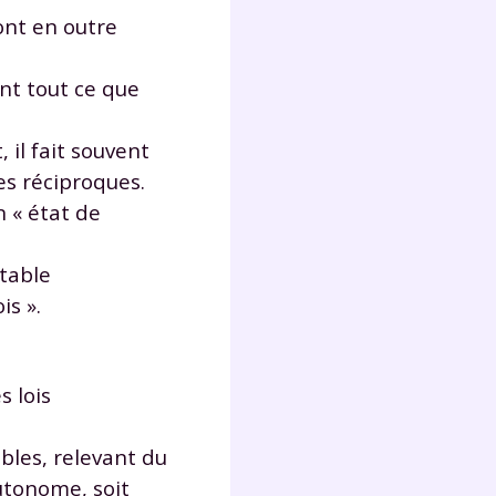
ont en outre
ent tout ce que
, il fait souvent
ces réciproques.
n « état de
itable
is ».
s lois
ibles, relevant du
autonome, soit