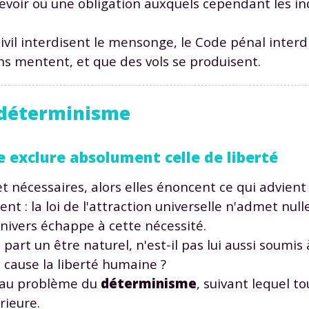
evoir ou une obligation auxquels cependant les in
ivil interdisent le mensonge, le Code pénal interdit 
ns mentent, et que des vols se produisent.
et déterminisme
Envie de progresser et de
éussir votre année scolaire 
le exclure absolument celle de liberté
s et nécessaires, alors elles énoncent ce qui advient
nt : la loi de l'attraction universelle n'admet nulle
stez gratuitement pendant 24h
univers échappe à cette nécessité.
part un être naturel, n'est-il pas lui aussi soumis
tre plateforme de soutien scolaire
n cause la liberté humaine ?
iches de cours et vidéos
,
Tout le programme sco
t au problème du
déterminisme
, suivant lequel 
xercices corrigés
,
du CP à la Terminale
rieure.