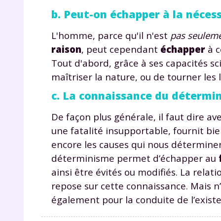
p
b. Peut-on échapper à la néces
L'homme, parce qu'il n'est
pas seulem
raison
, peut cependant
échapper
à c
Tout d'abord, grâce à ses capacités sci
maîtriser la nature, ou de tourner les
c. La connaissance du détermin
* Votre
consent
De façon plus générale, il faut dire ave
marque 
une fatalité insupportable, fournit bien
pendant
vos dro
encore les causes qui nous déterminen
déterminisme permet d’échapper au
ainsi être évités ou modifiés. La relat
repose sur cette connaissance. Mais n’
Votre 
également pour la conduite de l’exist
newsle
désins