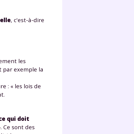
elle
, c'est-à-dire
rement les
st par exemple la
e : « les lois de
t.
ce qui doit
». Ce sont des