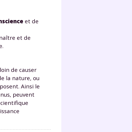
s
nde
déo
nscience
et de
naître et de
e.
ENT
vous
a
 loin de causer
olaire
de la nature, ou
exercer
osent. Ainsi le
onnus, peuvent
 la
scientifique
aissance
e
stion