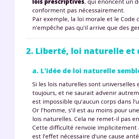
lois prescriptives
, qui énoncent un d
conforment pas nécessairement.
Par exemple, la loi morale et le Code c
n'empêche pas qu'il arrive que des ge
2. Liberté, loi naturelle 
r
a. L'idée de loi naturelle semb
Si les lois naturelles sont universelle
toujours, et ne saurait advenir autreme
Te
est impossible qu'aucun corps dans l'
Or l'homme, s'il est au moins pour une 
no
lois naturelles. Cela ne remet-il pas e
F
Cette difficulté renvoie implicitemen
e
est l'effet nécessaire d'une cause anté