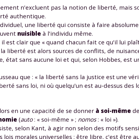
lement n'excluent pas la notion de liberté, mais s
rté authentique.
ndividuel, une liberté qui consiste à faire absolum
souvent
nuisible
à l'individu même.
l est clair que « quand chacun fait ce qu'il lui plaît
 la liberté est alors sources de conflits, de nuisan
e, état sans aucune loi et qui, selon Hobbes, est u
sseau que : « la liberté sans la justice est une vér
iberté sans loi, ni où quelqu'un est au-dessus des lo
 alors en une capacité de se donner
à soi-même
de
nomie
(
auto
: « soi-même » ;
nomos
: « loi »).
nsiste, selon Kant, à agir non selon des motifs sens
lois morales universelles : être libre, c'est être 