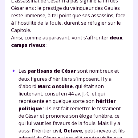
L'assassinat de César n'a pas signifié la fin des
Césariens : le prestige du vainqueur des Gaules
reste immense, à tel point que ses assassins, face
à l'hostilité de la foule, durent se réfugier sur le
Capitole.
Ainsi, comme auparavant, vont s'affronter
deux
camps rivaux
:
Les
partisans de César
sont nombreux et
deux figures d'héritiers s'imposent. Il y a
d'abord
Marc Antoine
, qui était son
lieutenant, consul en 44 av. J.-C. et qui
représente en quelque sorte son
héritier
politique
: il s'est fait remettre le testament
de César et prononce son éloge funèbre, ce
qui lui vaut les faveurs de la foule. Mais il y a
aussi l'héritier civil,
Octave
, petit-neveu et fils
adoptif de César qui est allé rendre visite aux