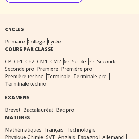
CYCLES
Primaire
Collège
Lycée
COURS PAR CLASSE
CP
CE1
CE2
CM1
CM2
6e
5e
4e
3e
Seconde
Seconde pro
Première
Première pro
Première techno
Terminale
Terminale pro
Terminale techno
EXAMENS
Brevet
Baccalauréat
Bac pro
MATIERES
Mathématiques
Français
Technologie
Physique Chimie
SVT
Anglais
Espagnol
Allemand