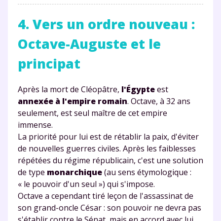
4. Vers un ordre nouveau :
Octave-Auguste et le
principat
Fermer
Après la mort de Cléopâtre,
l'Égypte
est
annexée à l'empire romain
. Octave, à 32 ans
seulement, est seul maître de cet empire
immense.
Envie de progresser
La priorité pour lui est de rétablir la paix, d'éviter
de nouvelles guerres civiles. Après les faiblesses
et de réussir votre
répétées du régime républicain, c'est une solution
de type
monarchique
(au sens étymologique :
année scolaire ?
« le pouvoir d'un seul ») qui s'impose.
Octave a cependant tiré leçon de l'assassinat de
son grand-oncle César : son pouvoir ne devra pas
s'établir contre le Sénat, mais en accord avec lui.