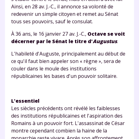
Ainsi, en 28 av. J.-C., il annonce sa volonté de
Testez gratuitement
redevenir un simple citoyen et remet au Sénat
tous ses pouvoirs, sauf le consulat.
pendant 24h notre
À 36 ans, le 16 janvier 27 av. J.-C.,
Octave se voit
plateforme de soutien
décerner par le Sénat le titre d'
Augustus
.
scolaire !
L'habileté d'Auguste, principalement au début de
Fiches de cours et vidéos
,
exercices
ce qu'il faut bien appeler son « règne », sera de
corrigés
,
podcasts de révisions
couler dans le moule des institutions
Un
espace dédié aux parents
pour
républicaines les bases d'un pouvoir solitaire.
suivre les progrès
Tout le programme scolaire du CP à
la Terminale
L'essentiel
Des profs expérimentés disponibles
Les siècles précédents ont révélé les faiblesses
à la demande par tchat, audio ou
des institutions républicaines et l'aspiration des
vidéo
Romains à un pouvoir fort. L'assassinat de César
montre cependant combien la haine de la
monarchie reste vivace. Après son affrontement