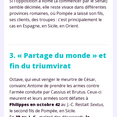
Si l'opposition à Rome (à commencer par le Sénat)
semble décimée, elle reste vivace dans différentes
provinces romaines, où Pompée a laissé son fils,
ses clients, des troupes : c'est principalement le
cas en Espagne, en Sicile, en Orient.
3. « Partage du monde » et
fin du triumvirat
Octave, qui veut venger le meurtre de César,
convainc Antoine de prendre les armes contre
l'armée conduite par Cassius et Brutus. Ceux-ci
meurent et leurs armées sont défaites à
Philippes en octobre 42
av. J.-C. Restait
Sextus
,
le second fils de Pompée, en Sicile.
En
38 av. J.-C.
, malgré des désaccords,
le