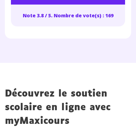
en savoir plus sur la gestion de vos données
personnelles et pour exercer vos droits, vous pouvez
consulter
notre charte
.
Note 3.8 / 5. Nombre de vote(s) : 169
Découvrez le soutien
scolaire en ligne avec
myMaxicours