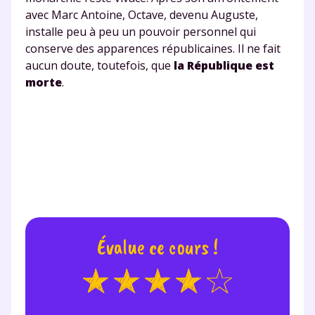
avec Marc Antoine, Octave, devenu Auguste,
installe peu à peu un pouvoir personnel qui
TESTER GRATUITEMENT
conserve des apparences républicaines. Il ne fait
aucun doute, toutefois, que
la République est
* Votre code d'accès sera envoyé à cette adresse e-mail. En
morte
.
renseignant votre e-mail, vous consentez à ce que vos
données à caractère personnel soient traitées par SEJER, sous
la marque myMaxicours, afin que SEJER puisse vous donner
accès au service de soutien scolaire pendant 24h. Pour en
savoir plus sur la gestion de vos données personnelles et
pour exercer vos droits, vous pouvez consulter
notre
charte
.
J’accepte de recevoir les actualités et des
communications de la part de
myMaxicours.
Évalue ce cours !
Votre adresse e-mail sera exclusivement utilisée pour
vous envoyer notre newsletter. Vous pourrez vous
désinscrire à tout moment, à travers le lien de
désinscription présent dans chaque newsletter. Pour