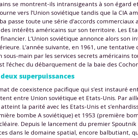
ains se montrent-ils intransigeants à son égard et
tourne vers l’Union soviétique tandis que la CIA a
Cuba passe toute une série d’accords commerciaux a
 des intérêts américains sur son territoire. Les E
inancier. L’Union soviétique annonce alors son in
érieure. L’année suivante, en 1961, une tentative d’
en sous-main par les services secrets américains t
C’est l’échec du débarquement de la baie des Cochon
s deux superpuissances
at de coexistence pacifique qui s’est instauré en
ent entre Union soviétique et Etats-Unis. Par aille
tteint la parité avec les Etats-Unis et s’enhardis
remière bombe A soviétique) et 1953 (première bom
cléaire. Depuis le lancement du premier Spoutnik (
ces dans le domaine spatial, encore balbutiant, qu