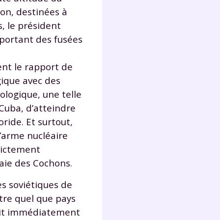
s
on, destinées à
nde
, le président
déo
portant des fusées
ent le rapport de
ENT
gique avec des
ologique, une telle
vous
 Cuba, d’atteindre
a
ride. Et surtout,
olaire
exercer
’arme nucléaire
trictement
 la
aie des Cochons.
es soviétiques de
tre quel que pays
e
rait immédiatement
stion