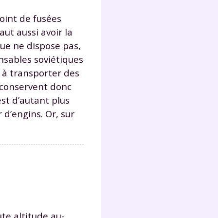
oint de fusées
Fermer
aut aussi avoir la
ique ne dispose pas,
nsables soviétiques
 à transporter des
s conservent donc
?
st d’autant plus
d’engins. Or, sur
 !
laire
te altitude au-