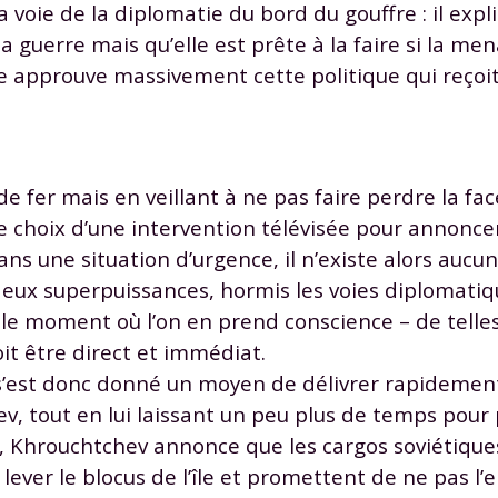
 voie de la diplomatie du bord du gouffre : il expl
 données personnelles et pour exercer vos droits, vous pouvez consu
 charte
.
 guerre mais qu’elle est prête à la faire si la me
ne approuve massivement cette politique qui reço
de fer mais en veillant à ne pas faire perdre la fa
e choix d’une intervention télévisée pour annonce
 dans une situation d’urgence, il n’existe alors au
eux superpuissances, hormis les voies diplomatique
t le moment où l’on en prend conscience – de telle
it être direct et immédiat.
 s’est donc donné un moyen de délivrer rapidemen
, tout en lui laissant un peu plus de temps pour
2, Khrouchtchev annonce que les cargos soviétique
lever le blocus de l’île et promettent de ne pas l’