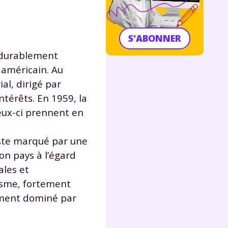
S'ABONNER
t durablement
 américain. Au
al, dirigé par
ntérêts. En 1959, la
eux-ci prennent en
juste marqué par une
n pays à l’égard
ales et
risme, fortement
gement dominé par