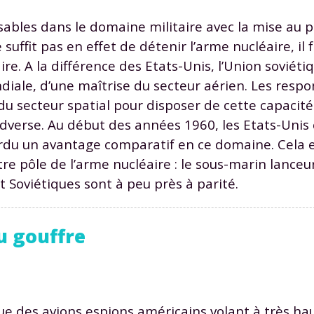
ables dans le domaine militaire avec la mise au p
suffit pas en effet de détenir l’arme nucléaire, il f
ire. A la différence des Etats-Unis, l’Union soviét
ale, d’une maîtrise du secteur aérien. Les respo
du secteur spatial pour disposer de cette capacité
Envie de progresser et de
 adverse. Au début des années 1960, les Etats-Uni
éussir votre année scolaire 
rdu un avantage comparatif en ce domaine. Cela e
 pôle de l’arme nucléaire : le sous-marin lanceur 
t Soviétiques sont à peu près à parité.
stez gratuitement pendant 24h
u gouffre
tre plateforme de soutien scolaire
iches de cours et vidéos
,
Tout le programme sco
xercices corrigés
,
du CP à la Terminale
ue des avions espions américains volant à très hau