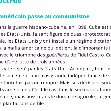
 accrue
t américain passe au communisme
 dans la guerre hispano-cubaine, en 1898, Cuba es
des Etats-Unis, faisant figure de quasi-protectorat
 les Etats-Unis y ont installé un régime dictatori
 la mafia américaine qui détient là d’importants i
avec le triomphe des
guérilleros
de Fidel Castro. C
me d’une lutte de trois années.
ès vite rejeté par les Etats-Unis. Au départ, tout 
ite seulement une plus grande indépendance de so
ge toutefois pas de rompre. Mais ses décisions soci
s américains. C’est le cas dans le secteur du tou
icaine, mais aussi dans le domaine agricole, lar
plantations de l’île.