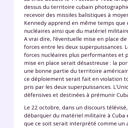
p
dessus du territoire cubain photographi
recevoir des missiles balistiques à moye
Kennedy apprend en même temps que des
nucléaires ainsi que du matériel militair
A vrai dire, l’éventuelle mise en place
forces entre les deux superpuissances. 
forces nucléaires plus performantes et p
* Votre
mise en place serait désastreuse : la po
consent
une bonne partie du territoire américain
marque 
pendant
ce déploiement serait fait en violation
vos dro
pris par les deux superpuissances. L’Uni
défensives et destinées à prémunir Cuba
Le 22 octobre, dans un discours télévisé
Votre 
débarquer du matériel militaire à Cuba 
newsle
que ce soit serait interprété comme un 
désins