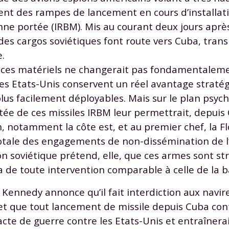
odcasts de révisions
Des profs expérimenté
ent des rampes de lancement en cours d’installati
Un
espace dédié aux
disponibles à la dema
nne portée (IRBM). Mis au courant deux jours après
parents
pour suivre les
par tchat, audio ou vi
 cargos soviétiques font route vers Cuba, trans
progrès
e.
 de ces matériels ne changerait pas fondamentalem
TESTER GRATUITEM
Les Etats-Unis conservent un réel avantage straté
lus facilement déployables. Mais sur le plan psych
 code d'accès sera envoyé à cette adresse e-mail. En renseignant votre e-mail, 
rtée de ces missiles IRBM leur permettrait, depuis
ez à ce que vos données à caractère personnel soient traitées par SEJER, sous l
, notamment la côte est, et au premier chef, la Flo
myMaxicours, afin que SEJER puisse vous donner accès au service de soutien sc
 24h. Pour en savoir plus sur la gestion de vos données personnelles et pour 
 totale des engagements de non-dissémination de l
its, vous pouvez consulter
notre charte
.
on soviétique prétend, elle, que ces armes sont s
J’accepte de recevoir les actualités et des communications de
 de toute intervention comparable à celle de la b
part de myMaxicours.
, Kennedy annonce qu’il fait interdiction aux navir
adresse e-mail sera exclusivement utilisée pour vous envoyer notre
et que tout lancement de missile depuis Cuba con
tter. Vous pourrez vous désinscrire à tout moment, à travers le lien d
acte de guerre contre les Etats-Unis et entraîne
cription présent dans chaque newsletter. Pour en savoir plus sur la ge