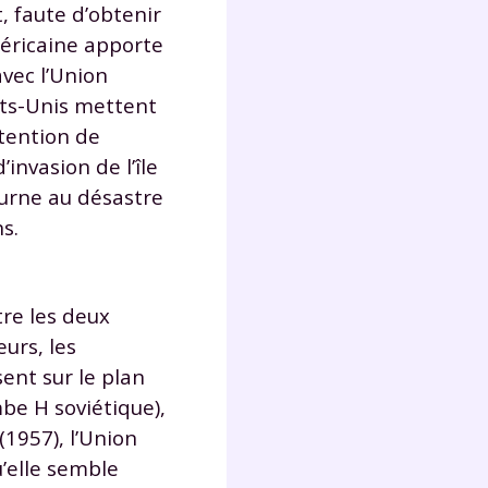
, faute d’obtenir
méricaine apporte
vec l’Union
tats-Unis mettent
tention de
invasion de l’île
ourne au désastre
s.
tre les deux
urs, les
sent sur le plan
be H soviétique),
1957), l’Union
’elle semble