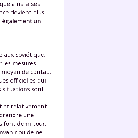
ique ainsi à ses
lter
nace devient plus
it également un
ce aux Soviétique,
r les mesures
cun moyen de contact
s officielles qui
s situations sont
t et relativement
 prendre une
s font demi-tour.
envahir ou de ne