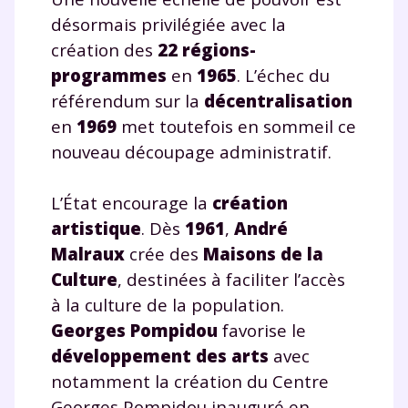
Tout le programme scolaire du CP à
désormais privilégiée avec la
la Terminale
création des
22 régions-
Des profs expérimentés disponibles
programmes
en
1965
. L’échec du
à la demande par tchat, audio ou
vidéo
référendum sur la
décentralisation
en
1969
met toutefois en sommeil ce
nouveau découpage administratif.
L’État encourage la
création
TESTER GRATUITEMENT
artistique
. Dès
1961
,
André
* Votre code d'accès sera envoyé à cette adresse e-mail. En
Malraux
crée des
Maisons de la
renseignant votre e-mail, vous consentez à ce que vos
données à caractère personnel soient traitées par SEJER, sous
Culture
, destinées à faciliter l’accès
la marque myMaxicours, afin que SEJER puisse vous donner
à la culture de la population.
accès au service de soutien scolaire pendant 24h. Pour en
savoir plus sur la gestion de vos données personnelles et
Georges Pompidou
favorise le
pour exercer vos droits, vous pouvez consulter
notre
développement des arts
avec
charte
.
notamment la création du Centre
J’accepte de recevoir les actualités et des
Georges Pompidou inauguré en