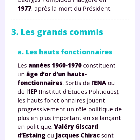
communications de la part de
1977
, après la mort du Président.
myMaxicours.
Votre adresse e-mail sera exclusivement utilisée pour
3. Les grands commis
vous envoyer notre newsletter. Vous pourrez vous
désinscrire à tout moment, à travers le lien de
désinscription présent dans chaque newsletter. Pour
a. Les hauts fonctionnaires
en savoir plus sur la gestion de vos données
personnelles et pour exercer vos droits, vous pouvez
Les
années 1960-1970
constituent
consulter
notre charte
.
un
âge d’or d’un hauts-
fonctionnaires
. Sortis de l’
ENA
ou
de l’
IEP
(Institut d'Études Politiques),
les hauts fonctionnaires jouent
progressivement un rôle politique de
plus en plus important en se lançant
en politique.
Valéry Giscard
d’Estaing
ou
Jacques Chirac
sont