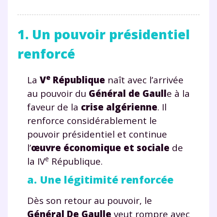
1. Un pouvoir présidentiel
renforcé
e
La
V
République
naît avec l’arrivée
au pouvoir du
Général de Gaull
e à la
faveur de la
crise algérienne
. Il
renforce considérablement le
pouvoir présidentiel et continue
l’
œuvre économique et social
e
de
e
la IV
République.
a. Une légitimité renforcée
Dès son retour au pouvoir, le
Général De Gaulle
veut rompre avec