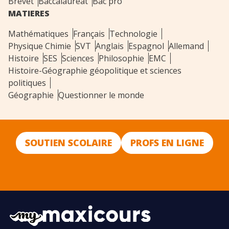
Brevet
Baccalauréat
Bac pro
MATIERES
Mathématiques
Français
Technologie
Physique Chimie
SVT
Anglais
Espagnol
Allemand
Histoire
SES
Sciences
Philosophie
EMC
Histoire-Géographie géopolitique et sciences
politiques
Géographie
Questionner le monde
SOUTIEN SCOLAIRE
PROFS EN LIGNE