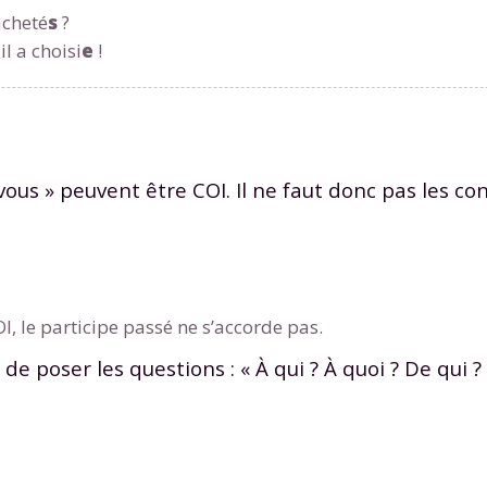
odcasts de révisions
Des profs expérimenté
acheté
s
?
Un
espace dédié aux
disponibles à la dema
il a choisi
e
!
parents
pour suivre les
par tchat, audio ou vi
progrès
TESTER GRATUITEM
 vous » peuvent être COI. Il ne faut donc pas les co
 code d'accès sera envoyé à cette adresse e-mail. En renseignant votre e-mail, 
ez à ce que vos données à caractère personnel soient traitées par SEJER, sous l
myMaxicours, afin que SEJER puisse vous donner accès au service de soutien sc
 24h. Pour en savoir plus sur la gestion de vos données personnelles et pour 
its, vous pouvez consulter
notre charte
.
I, le participe passé ne s’accorde pas.
J’accepte de recevoir les actualités et des communications de
e de poser les questions : « À qui ? À quoi ? De qui ?
part de myMaxicours.
adresse e-mail sera exclusivement utilisée pour vous envoyer notre
tter. Vous pourrez vous désinscrire à tout moment, à travers le lien d
cription présent dans chaque newsletter. Pour en savoir plus sur la ge