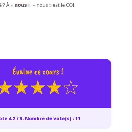
 données personnelles et pour exercer vos droits, vous pouvez consu
é ? À «
nous
». « nous » est le COI.
 charte
.
Évalue ce cours !
te 4.2 / 5. Nombre de vote(s) : 11