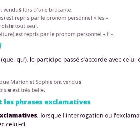
t vendu
s
lors d'une brocante.
es) est repris par le pronom personnel « les ».
hoisi
e
tout seul.
iture) est repris par le pronom personnel « l’ ».
f
Envie de progresser et de
(que, qu'), le participe passé s'accorde avec celui-c
éussir votre année scolaire 
que
Marion et Sophie ont vendu
s
.
oisi
e
est très belle.
et les phrases exclamatives
stez gratuitement pendant 24h
tre plateforme de soutien scolaire
xclamatives
, lorsque l'interrogation ou l'exclama
 celui-ci.
iches de cours et vidéos
,
Tout le programme sco
xercices corrigés
,
du CP à la Terminale