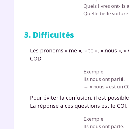
p
Quels
livres
ont-ils 
Quelle
belle
voiture
3. Difficultés
Les pronoms « me », « te », « nous », «
COD.
* Votre
consent
marque 
Exemple
pendant
Ils nous ont parl
é
.
vos dro
→ « nous » est un CO
Pour éviter la confusion, il est possibl
La réponse à ces questions est le COI.
Votre 
Exemple
newsle
Ils nous ont parlé.
désins