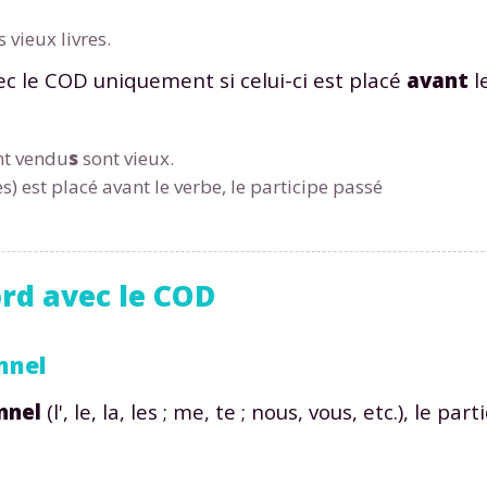
 vieux livres.
ec le COD uniquement si celui-ci est placé
avant
l
ont vendu
s
sont vieux.
s) est placé avant le verbe, le participe passé
ord avec le COD
nnel
nnel
(l', le, la, les ; me, te ; nous, vous, etc.), le par