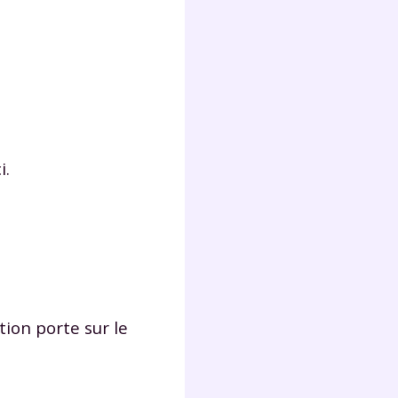
Fermer
i.
?
 !
tion porte sur le
laire