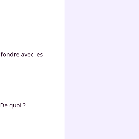
s
nde
déo
ENT
nfondre avec les
vous
a
olaire
exercer
 la
 De quoi ?
e
stion