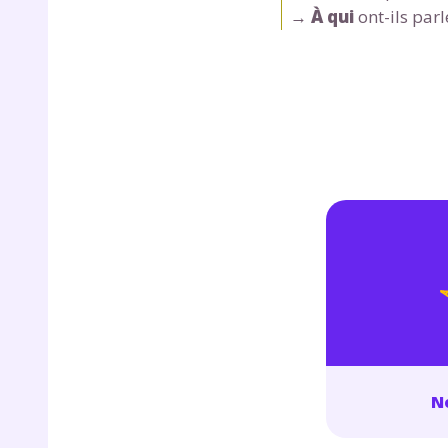
de vos
→
À qui
ont-ils parl
notre
No