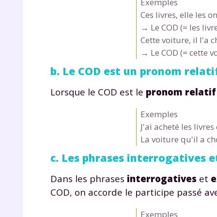
Exemples
Ces livres
, elle
les
on
→ Le COD (= les livr
Cette voiture
, il
l'
a c
→ Le COD (= cette vo
b. Le COD est un pronom relati
Lorsque le COD est le
pronom relatif
r
Exemples
J'ai acheté
les livres
La voiture
qu'
il a ch
c. Les phrases interrogatives 
Te
no
Dans les phrases
interrogatives
et
e
COD, on accorde le participe passé avec
F
e
Exemples