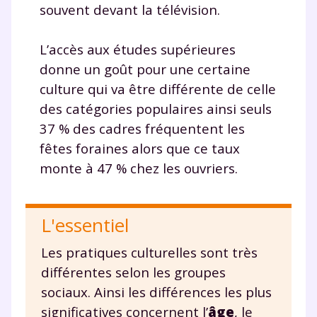
corrigés
,
podcasts de révisions
souvent devant la télévision.
Un
espace dédié aux parents
pour
suivre les progrès
L’accès aux études supérieures
Tout le programme scolaire du CP à
donne un goût pour une certaine
la Terminale
Des profs expérimentés disponibles
culture qui va être différente de celle
à la demande par tchat, audio ou
des catégories populaires ainsi seuls
vidéo
37 % des cadres fréquentent les
fêtes foraines alors que ce taux
monte à 47 % chez les ouvriers.
TESTER GRATUITEMENT
L'essentiel
* Votre code d'accès sera envoyé à cette adresse e-mail. En
renseignant votre e-mail, vous consentez à ce que vos
Les pratiques culturelles sont très
données à caractère personnel soient traitées par SEJER, sous
différentes selon les groupes
la marque myMaxicours, afin que SEJER puisse vous donner
accès au service de soutien scolaire pendant 24h. Pour en
sociaux. Ainsi les différences les plus
savoir plus sur la gestion de vos données personnelles et
pour exercer vos droits, vous pouvez consulter
notre
significatives concernent l’
âge
, le