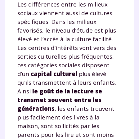
Les différences entre les milieux
sociaux viennent aussi de cultures
Envie de progresser
spécifiques. Dans les milieux
favorisés, le niveau d’étude est plus
et de réussir votre
élevé et l’accès à la culture facilité.
année scolaire ?
Les centres d’intérêts vont vers des
sorties culturelles plus fréquentes,
ces catégories sociales disposent
d’un
capital culturel
plus élevé
qu’ils transmettent à leurs enfants.
Testez gratuitement
Ainsi
le goût de la lecture se
pendant 24h notre
transmet souvent entre les
plateforme de soutien
générations
, les enfants trouvent
scolaire !
plus facilement des livres à la
maison, sont sollicités par les
Fiches de cours et vidéos
,
exercices
parents pour les lire et sont moins