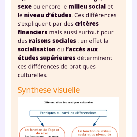
charte
.
sexe
ou encore le
milieu social
et
le
niveau d’études
. Ces différences
J’accepte de recevoir les actualités et des
s’expliquent par des
critères
communications de la part de
myMaxicours.
financiers
mais aussi surtout pour
des
raisons sociales
; en effet la
Votre adresse e-mail sera exclusivement utilisée pour
socialisation
ou
l’accès aux
vous envoyer notre newsletter. Vous pourrez vous
études supérieures
déterminent
désinscrire à tout moment, à travers le lien de
désinscription présent dans chaque newsletter. Pour
ces différences de pratiques
en savoir plus sur la gestion de vos données
culturelles.
personnelles et pour exercer vos droits, vous pouvez
consulter
notre charte
.
Synthese visuelle