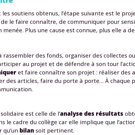
ître
 données personnelles et pour exercer vos droits, vous pouvez consu
 charte
.
 les soutiens obtenus, l’étape suivante est le proj
de le faire connaître, de communiquer pour sensib
n menée. Plus une cause est connue, plus elle a de
 rassembler des fonds, organiser des collectes 
rticiper au projet et de défendre à son tour l’acti
iquer
et faire connaître son projet : réaliser des a
er des articles, faire du porte à porte… À chaque 
mmunication.
olidaire est celle de l’
analyse des résultats
obt
s le cadre du collège car elle implique que l’actio
r qu’un
bilan
soit pertinent.