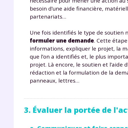
nécessaire pour mener une action au s
p
besoin d’une aide financière, matériell
partenariats…
Une fois identifiés le type de soutien 
formuler une demande
. Cette étap
informations, expliquer le projet, la 
que l’on a identifiés et, le plus import
* Votre
projet. Là encore, le soutien et l’aide
consent
marque 
rédaction et la formulation de la dem
pendant
panneaux, lettres…
vos dro
3. Évaluer la portée de l'a
Votre 
newsle
désins