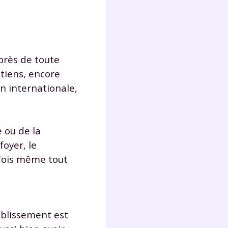
Fermer
près de toute
utiens, encore
on internationale,
?
e ou de la
oyer, le
rfois même tout
 !
laire
tablissement est