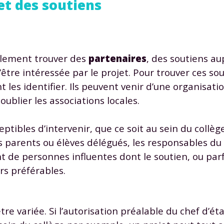
 et des soutiens
galement trouver des
partenaires
, des soutiens au
être intéressée par le projet. Pour trouver ces so
Envie de progresser et de
t les identifier. Ils peuvent venir d’une organisati
ublier les associations locales.
éussir votre année scolaire 
tibles d’intervenir, que ce soit au sein du collèg
 parents ou élèves délégués, les responsables du f
ant de personnes influentes dont le soutien, ou pa
stez gratuitement pendant 24h
rs préférables.
tre plateforme de soutien scolaire
iches de cours et vidéos
,
Tout le programme sco
re variée. Si l’autorisation préalable du chef d’é
xercices corrigés
,
du CP à la Terminale