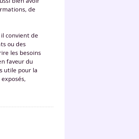
ssi bien avoir
s
formations, de
nde
déo
il convient de
ts ou des
ENT
ire les besoins
en faveur du
vous
 utile pour la
a
olaire
, exposés,
exercer
 la
e
stion