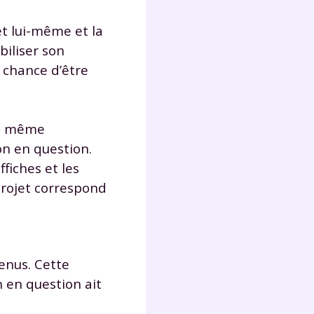
lter
et lui-même et la
iliser son
 chance d’être
ou même
on en question.
ffiches et les
projet correspond
enus. Cette
n en question ait