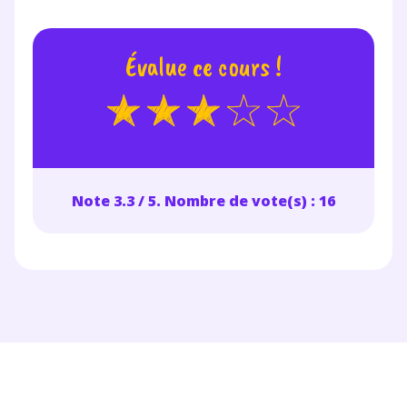
Votre adresse e-mail sera exclusivement utilisée pour
vous envoyer notre newsletter. Vous pourrez vous
désinscrire à tout moment, à travers le lien de
Évalue ce cours !
désinscription présent dans chaque newsletter. Pour
en savoir plus sur la gestion de vos données
personnelles et pour exercer vos droits, vous pouvez
consulter
notre charte
.
Note 3.3 / 5. Nombre de vote(s) : 16