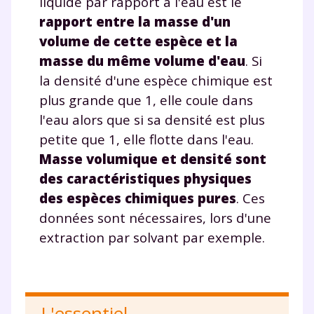
liquide par rapport à l'eau est le
année scolaire ?
rapport entre la masse d'un
volume de cette espèce et la
masse du même volume d'eau
. Si
la densité d'une espèce chimique est
Testez gratuitement
plus grande que 1, elle coule dans
pendant 24h notre
l'eau alors que si sa densité est plus
plateforme de soutien
petite que 1, elle flotte dans l'eau.
Masse volumique et densité sont
scolaire !
des caractéristiques physiques
Fiches de cours et vidéos
,
exercices
des espèces chimiques pures
. Ces
corrigés
,
podcasts de révisions
données sont nécessaires, lors d'une
Un
espace dédié aux parents
pour
extraction par solvant par exemple.
suivre les progrès
Tout le programme scolaire du CP à
la Terminale
Des profs expérimentés disponibles
L'essentiel