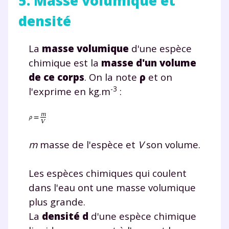
5. Masse volumique et
densité
La
masse volumique
d'une espèce
chimique est la
masse d'un volume
de ce corps
. On la note
ρ
et on
-3
l'exprime en kg.m
:
Fermer
m
masse de l'espèce et
V
son volume.
Les espèces chimiques qui coulent
Envie de progresser
dans l'eau ont une masse volumique
plus grande.
et de réussir votre
La
densité d
d'une espèce chimique