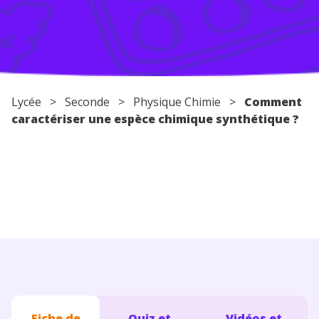
Conseils pour les parents
Lycée
>
Seconde
>
Physique Chimie
>
Comment
caractériser une espèce chimique synthétique ?
Fiche de
Quiz et
Vidéos et