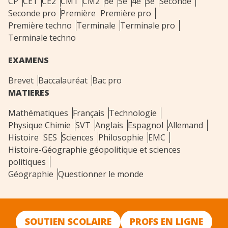
CP
CE1
CE2
CM1
CM2
6e
5e
4e
3e
Seconde
Seconde pro
Première
Première pro
Première techno
Terminale
Terminale pro
Terminale techno
EXAMENS
Brevet
Baccalauréat
Bac pro
MATIERES
Mathématiques
Français
Technologie
Physique Chimie
SVT
Anglais
Espagnol
Allemand
Histoire
SES
Sciences
Philosophie
EMC
Histoire-Géographie géopolitique et sciences
politiques
Géographie
Questionner le monde
SOUTIEN SCOLAIRE
PROFS EN LIGNE