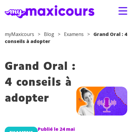
Aller au contenu
myMaxicours
>
Blog
>
Examens
>
Grand Oral : 4
conseils à adopter
S'ABONNER
CONNEXION
01 49 08 38 00
Grand Oral :
Par classe
4 conseils à
Par matière
adopter
Nos offres
Qui sommes-nous ?
Publié le
24 mai