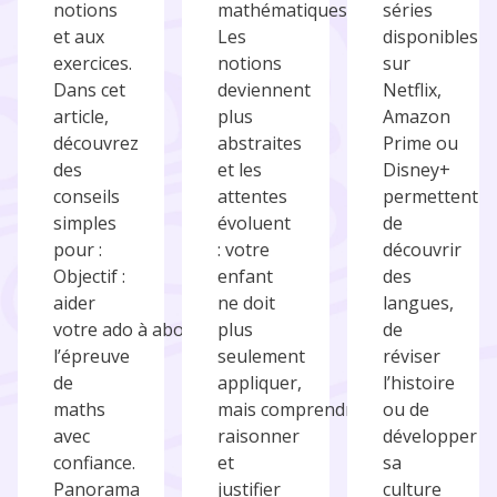
notions
mathématiques.
séries
et aux
Les
disponibles
exercices.
notions
sur
Dans cet
deviennent
Netflix,
article,
plus
Amazon
découvrez
abstraites
Prime ou
des
et les
Disney+
conseils
attentes
permettent
simples
évoluent
de
pour :
: votre
découvrir
Objectif :
enfant
des
aider
ne doit
langues,
votre ado à aborder
plus
de
l’épreuve
seulement
réviser
de
appliquer,
l’histoire
maths
mais comprendre,
ou de
avec
raisonner
développer
confiance.
et
sa
Panorama
justifier
culture