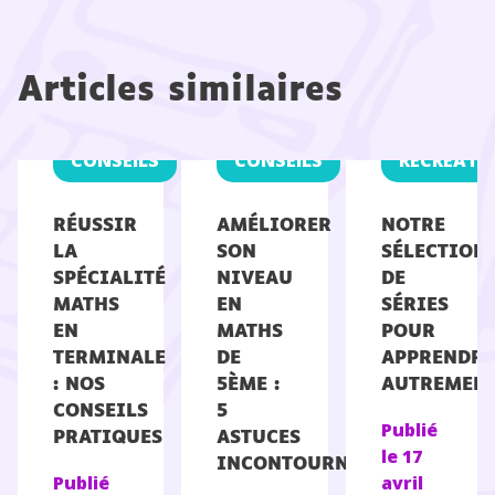
Articles similaires
CONSEILS
CONSEILS
RÉCRÉATI
RÉUSSIR
AMÉLIORER
NOTRE
LA
SON
SÉLECTION
SPÉCIALITÉ
NIVEAU
DE
MATHS
EN
SÉRIES
EN
MATHS
POUR
TERMINALE
DE
APPRENDRE
: NOS
5ÈME :
AUTREMEN
CONSEILS
5
Publié
PRATIQUES
ASTUCES
le
17
INCONTOURNABLES
Publié
avril