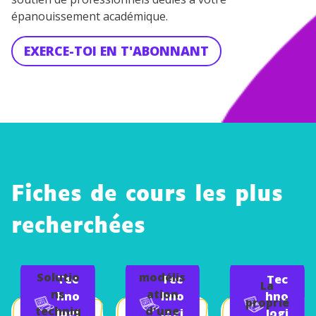
épanouissement académique.
EXERCE-TOI EN T'ABONNANT
Fiches de cours les plus
recherchées
La
Solutio
modélis
Tec
Tec
Tec
La
ns
ation
hno
hno
hno
proprié
techniq
d'une
logi
logi
logi