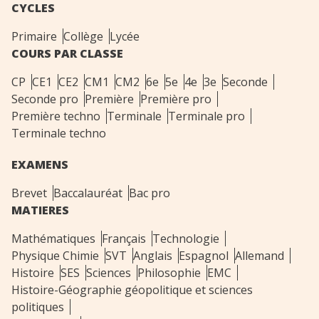
CYCLES
Primaire
Collège
Lycée
COURS PAR CLASSE
CP
CE1
CE2
CM1
CM2
6e
5e
4e
3e
Seconde
Seconde pro
Première
Première pro
Première techno
Terminale
Terminale pro
Terminale techno
EXAMENS
Brevet
Baccalauréat
Bac pro
MATIERES
Mathématiques
Français
Technologie
Physique Chimie
SVT
Anglais
Espagnol
Allemand
Histoire
SES
Sciences
Philosophie
EMC
Histoire-Géographie géopolitique et sciences
politiques