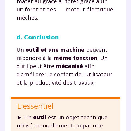
matériau grâce à
foret grâce à un
consulter
notre charte
.
un foret et des
moteur électrique.
mèches.
d. Conclusion
Un
outil et une machine
peuvent
répondre à la
même fonction
. Un
outil peut être
mécanisé
afin
d’améliorer le confort de l’utilisateur
et la productivité des travaux.
L'essentiel
► Un
outil
est un objet technique
utilisé manuellement ou par une