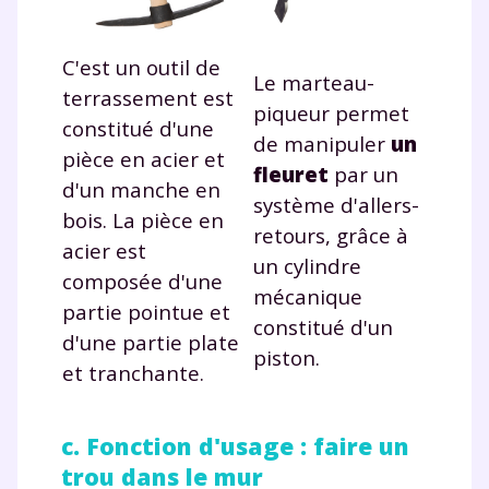
pendant 24h notre
C'est un outil de
plateforme de soutien
Le marteau-
terrassement est
piqueur permet
scolaire !
constitué d'une
de manipuler
un
pièce en acier et
Fiches de cours et vidéos
,
exercices
fleuret
par un
d'un manche en
corrigés
,
podcasts de révisions
système d'allers-
bois. La pièce en
Un
espace dédié aux parents
pour
retours, grâce à
suivre les progrès
acier est
un cylindre
Tout le programme scolaire du CP à
composée d'une
mécanique
la Terminale
partie pointue et
constitué d'un
Des profs expérimentés disponibles
d'une partie plate
à la demande par tchat, audio ou
piston.
et tranchante.
vidéo
c. Fonction d'usage : faire un
trou dans le mur