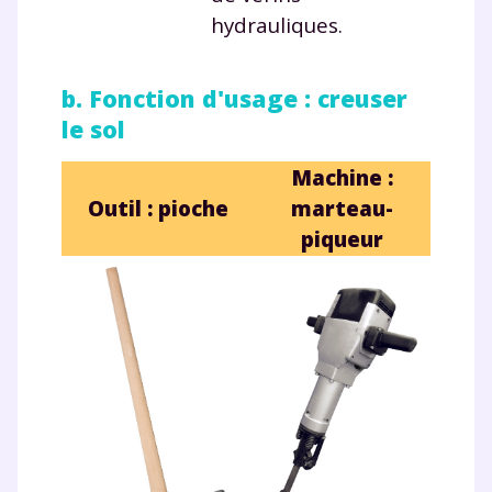
hydrauliques.
b. Fonction d'usage : creuser
le sol
Fermer
Machine :
Outil : pioche
marteau-
piqueur
Envie de progresser
et de réussir votre
année scolaire ?
Testez gratuitement