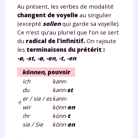
Au présent, les verbes de modalité
changent de voyelle
au singulier
(excepté
sollen
qui garde sa voyelle).
Ce n'est qu'au pluriel que l'on se sert
du
radical de l'infinitif.
On rajoute
les
terminaisons du prétérit
:
-ø, -st, -ø, -en, -t, -en
können
, pouvoir
ich
kann-
du
kann-
st
er / sie / es
kann-
wir
könn-
en
ihr
könn-
t
sie / Sie
könn-
en