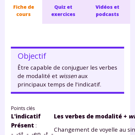
Fiche de
Quiz et
Vidéos et
cours
exercices
podcasts
Objectif
Être capable de conjuguer les verbes
de modalité et
wissen
aux
principaux temps de l'indicatif.
Points clés
L'indicatif
Les verbes de modalité +
w
Présent
:
Changement de voyelle au sin
-, -st, -, -en, -t, -