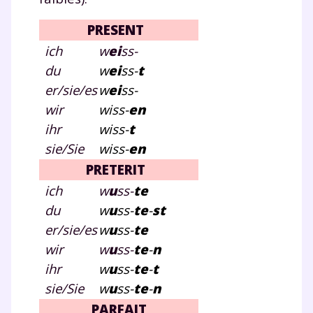
désinscription présent dans chaque newsletter. Pour
en savoir plus sur la gestion de vos données
PRESENT
personnelles et pour exercer vos droits, vous pouvez
consulter
notre charte
.
ich
w
ei
ss-
du
w
ei
ss-
t
er/sie/es
w
ei
ss-
wir
wiss-
en
ihr
wiss-
t
sie/Sie
wiss-
en
PRETERIT
ich
w
u
ss-
te
du
w
u
ss-
te
-
st
er/sie/es
w
u
ss-
te
wir
w
u
ss-
te
-
n
ihr
w
u
ss-
te
-
t
sie/Sie
w
u
ss-
te
-
n
PARFAIT