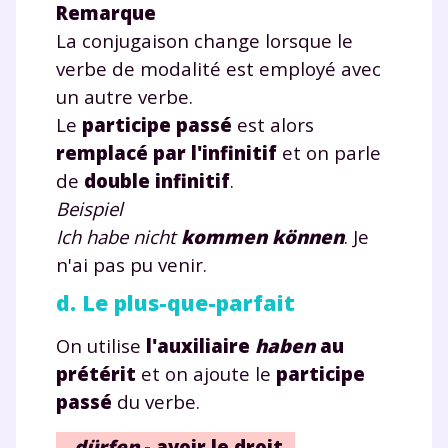
Remarque
La conjugaison change lorsque le
verbe de modalité est employé avec
un autre verbe.
Le
participe passé
est alors
remplacé par l'infinitif
et on parle
de
double infinitif
.
Beispiel
Ich habe nicht
kommen
können
. Je
n'ai pas pu venir.
d. Le plus-que-parfait
On utilise
l'auxiliaire
haben
au
prétérit
et on ajoute le
participe
passé
du verbe.
dürfen
- avoir le droit