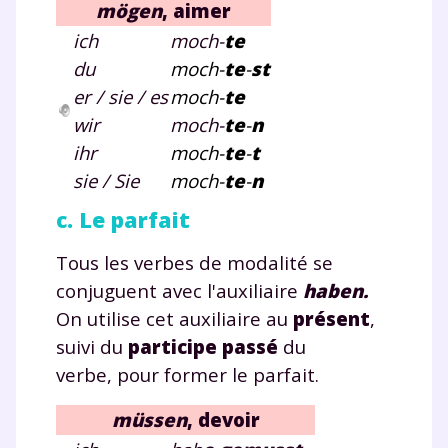
mögen
, aimer
ich
moch-
te
du
moch-
te
-
st
er / sie / es
moch-
te
wir
moch-
te
-
n
ihr
moch-
te
-
t
sie / Sie
moch-
te
-
n
c. Le parfait
Tous les verbes de modalité se
conjuguent avec l'auxiliaire
haben.
On utilise cet auxiliaire au
présent
,
suivi du
participe passé
du
verbe, pour former le parfait.
müssen
, devoir