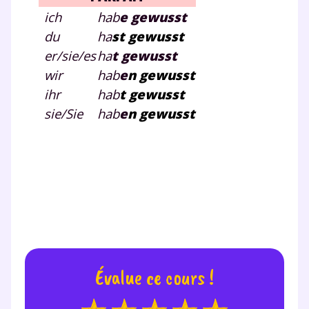
ich
hab
e gewusst
du
ha
st
gewusst
er/sie/es
ha
t
gewusst
wir
hab
e
n
gewusst
ihr
hab
t
gewusst
sie/Sie
hab
e
n gewusst
Évalue ce cours !