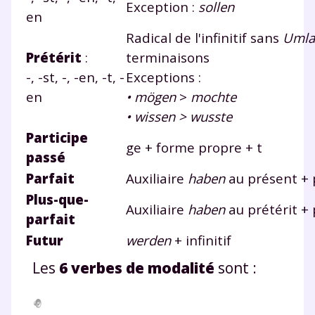
Exception :
sollen
en
Radical de l'infinitif sans
Umla
Prétérit
:
terminaisons
-, -st, -, -en, -t, -
Exceptions :
en
• mögen
>
mochte
• wissen > wusste
Participe
ge + forme propre + t
passé
Parfait
Auxiliaire
haben
au présent + 
Plus-que-
Auxiliaire
haben
au prétérit + 
parfait
Futur
werden
+ infinitif
Les
6 verbes de modalité
sont :