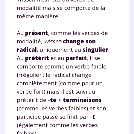
modalité mais se comporte de la
même manière.
TESTER GRATUITEMENT
Au
présent
, comme les verbes de
* Votre code d'accès sera envoyé à cette adresse e-mail. En
modalité,
wissen
change son
renseignant votre e-mail, vous consentez à ce que vos
données à caractère personnel soient traitées par SEJER, sous
radical
, uniquement au
singulier
.
la marque myMaxicours, afin que SEJER puisse vous donner
Au
prétérit
et au
parfait
, il se
accès au service de soutien scolaire pendant 24h. Pour en
savoir plus sur la gestion de vos données personnelles et
comporte comme un verbe faible
pour exercer vos droits, vous pouvez consulter
notre
irrégulier : le radical change
charte
.
complètement (comme pour un
J’accepte de recevoir les actualités et des
verbe fort) mais il est suivi au
communications de la part de
prétérit de -
te
+
terminaisons
myMaxicours.
(comme les verbes faibles) et son
participe passé se finit par -
t
Votre adresse e-mail sera exclusivement utilisée pour
vous envoyer notre newsletter. Vous pourrez vous
(également comme les verbes
désinscrire à tout moment, à travers le lien de
faibles).