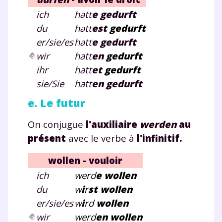
ich
hatt
e gedurft
du
hatt
e
st
gedurft
er/sie/es
hatt
e gedurft
wir
hatt
e
n
gedurft
ihr
hatt
e
t
gedurft
sie/Sie
hatt
e
n
gedurft
e. Le futur
Fermer
On conjugue
l'auxiliaire
werden
au
présent
avec le verbe à
l'infinitif
.
Envie de progresser
wollen - vouloir
et de réussir votre
ich
werd
e wollen
du
w
i
r
st
wollen
année scolaire ?
er/sie/es
w
i
rd
wollen
wir
werd
e
n
wollen