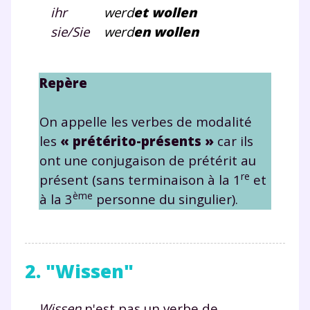
ihr
werd
e
t
wollen
sie/Sie
werd
e
n
wollen
Testez gratuitement
pendant 24h notre
Repère
plateforme de soutien
scolaire !
On appelle les verbes de modalité
les
« prétérito-présents »
car ils
Fiches de cours et vidéos
,
exercices
ont une conjugaison de prétérit au
corrigés
,
podcasts de révisions
re
présent (sans terminaison à la 1
et
Un
espace dédié aux parents
pour
ème
à la 3
personne du singulier).
suivre les progrès
Tout le programme scolaire du CP à
la Terminale
Des profs expérimentés disponibles
2. "Wissen"
à la demande par tchat, audio ou
vidéo
Wissen
n'est pas un verbe de