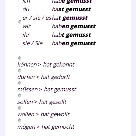
ich
hab
e gemusst
du
ha
st
gemusst
er / sie / es
ha
t
gemusst
wir
hab
e
n
gemusst
ihr
hab
t
gemusst
sie / Sie
hab
e
n gemusst
können
>
hat gekonnt
dürfen
>
hat gedurft
müssen
>
hat gemusst
sollen
>
hat gesollt
wollen
>
hat gewollt
mögen
>
hat gemocht