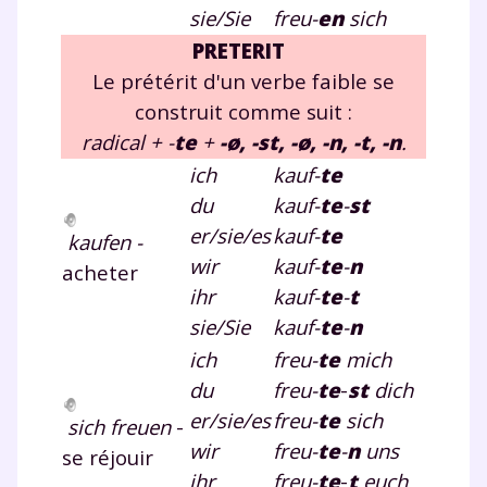
sie/Sie
freu-
en
sich
PRETERIT
Le prétérit d'un verbe faible se
construit comme suit :
radical + -
te
+
-ø, -st, -ø, -n, -t, -n
.
ich
kauf-
te
du
kauf-
te
-
st
er/sie/es
kauf-
te
kaufen -
wir
kauf-
te
-
n
acheter
ihr
kauf-
te
-
t
sie/Sie
kauf-
te
-
n
ich
freu-
te
mich
du
freu-
te
-
st
dich
er/sie/es
freu-
te
sich
sich freuen
-
wir
freu-
te
-
n
uns
se réjouir
ihr
freu-
te
-
t
euch