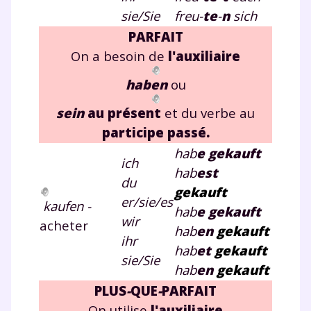
sie/Sie
freu-
te
-
n
sich
PARFAIT
On a besoin de
l'auxiliaire
haben
ou
sein
au présent
et du verbe au
participe passé
.
hab
e gekauft
ich
hab
e
st
du
gekauft
er/sie/es
kaufen -
hab
e gekauft
wir
acheter
hab
e
n
gekauft
ihr
hab
e
t
gekauft
sie/Sie
hab
e
n
gekauft
PLUS
-
QUE
-
PARFAIT
On utilise
l'auxiliaire