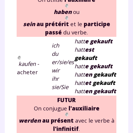
haben
ou
sein
au prétérit
et le
participe
passé
du verbe.
hatt
e gekauft
ich
hatt
e
st
du
gekauft
er/sie/es
kaufen -
hatt
e gekauft
wir
acheter
hatt
e
n
gekauft
ihr
hatt
e
t
gekauft
sie/Sie
hatt
e
n
gekauft
FUTUR
On conjugue
l'auxiliaire
werden
au présent
avec le verbe à
l'infinitif
.