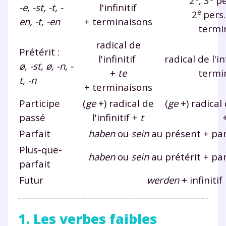
2
, 3
per
-e, -st, -t, -
l'infinitif
e
2
pers.
en, -t, -en
+ terminaisons
termi
radical de
Prétérit :
l'infinitif
radical de l'in
ø, -st, ø, -n, -
+
te
termi
t, -n
+ terminaisons
Participe
(
ge
+) radical de
(
ge
+) radical 
passé
l'infinitif +
t
Parfait
haben
ou
sein
au présent + par
Plus-que-
haben
ou
sein
au prétérit + pa
parfait
Futur
werden
+ infinitif
1. Les verbes faibles