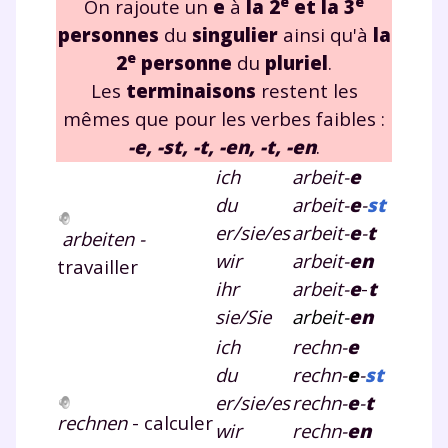
e
e
On rajoute un
e
à
la 2
et la 3
personnes
du
singulier
ainsi qu'à
la
e
2
personne
du
pluriel
.
Les
terminaisons
restent les
mêmes que pour les verbes faibles :
-e, -st, -t, -en, -t, -en
.
ich
arbeit-
e
du
arbeit-
e
-
st
er/sie/es
arbeit-
e
-
t
arbeiten -
wir
arbeit-
en
travailler
ihr
arbeit-
e
-
t
sie/Sie
arbeit-
en
ich
rechn-
e
du
rechn-
e
-
st
er/sie/es
rechn-
e
-
t
rechnen
- calculer
wir
rechn-
en