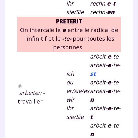
ihr
rechn-
e
-
t
sie/Sie
rechn-
en
PRETERIT
Fermer
On intercale le
e
entre le radical de
l'infinitif et le
-
te
-
pour toutes les
personnes.
Envie de progresser
arbeit-
e
-te
arbeit-
e
-te-
et de réussir votre
ich
st
du
arbeit-
e
-te
année scolaire ?
er/sie/es
arbeit-
e
-te-
arbeiten -
wir
n
travailler
ihr
arbeit-
e
-
te-
sie/Sie
t
Testez gratuitement
arbeit-
e
-
te-
pendant 24h notre
n