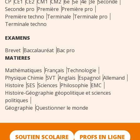
CP
CE1
CE2
CM1
CM2
6e
5e
4e
3e
Seconde
Seconde pro
Première
Première pro
Première techno
Terminale
Terminale pro
Terminale techno
EXAMENS
Brevet
Baccalauréat
Bac pro
MATIERES
Mathématiques
Français
Technologie
Physique Chimie
SVT
Anglais
Espagnol
Allemand
Histoire
SES
Sciences
Philosophie
EMC
Histoire-Géographie géopolitique et sciences
politiques
Géographie
Questionner le monde
SOUTIEN SCOLAIRE
PROFS EN LIGNE