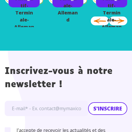
d
d
d
tif-
ale-
tif-
Termin
Alleman
Termin
ale-
d
ale-
Alleman
Alleman
d
d
Inscrivez-vous à notre
newsletter !
S'INSCRIRE
J’accepte de recevoir les actualités et des