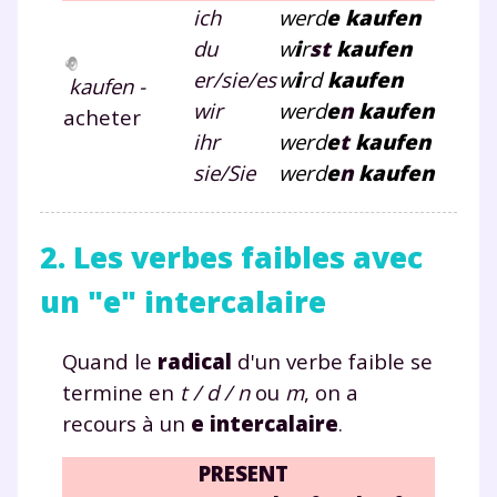
ich
werd
e kaufen
du
w
i
r
st
kaufen
er/sie/es
w
i
rd
kaufen
kaufen -
wir
werd
e
n
kaufen
acheter
ihr
werd
e
t
kaufen
sie/Sie
werd
e
n
kaufen
2. Les verbes faibles avec
un "e" intercalaire
Quand le
radical
d'un verbe faible se
termine en
t / d / n
ou
m
, on a
recours à un
e intercalaire
.
PRESENT