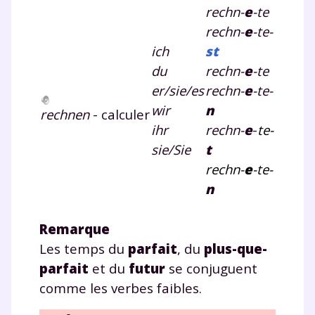
plateforme de soutien
rechn-
e
-te
rechn-
e
-te-
scolaire !
ich
st
du
rechn-
e
-te
Fiches de cours et vidéos
,
exercices
corrigés
,
podcasts de révisions
er/sie/es
rechn-
e
-te-
Un
espace dédié aux parents
pour
wir
n
rechnen
- calculer
suivre les progrès
ihr
rechn-
e
-
te-
Tout le programme scolaire du CP à
sie/Sie
t
la Terminale
rechn-
e
-te-
Des profs expérimentés disponibles
n
à la demande par tchat, audio ou
vidéo
Remarque
Les temps du
parfait
, du
plus-que-
parfait
et du
futur
se conjuguent
TESTER GRATUITEMENT
comme les verbes faibles.