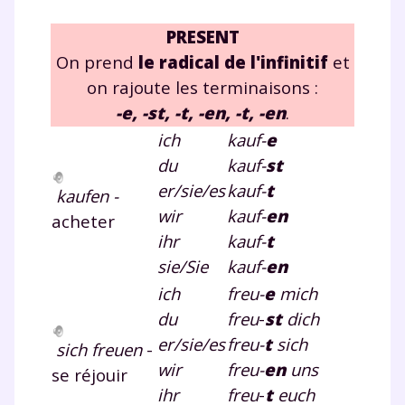
PRESENT
On prend
le radical de l'infinitif
et
on rajoute les terminaisons :
-e, -st, -t, -en, -t, -en
.
ich
kauf-
e
du
kauf-
st
er/sie/es
kauf-
t
kaufen -
wir
kauf-
en
acheter
ihr
kauf-
t
sie/Sie
kauf-
en
ich
freu-
e
mich
du
freu
-
st
dich
er/sie/es
freu-
t
sich
sich freuen
-
wir
freu-
en
uns
se réjouir
ihr
freu
-
t
euch