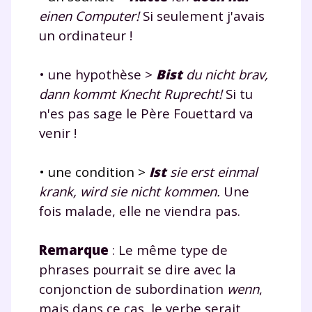
einen Computer!
Si seulement j'avais
pendant 24h notre
un ordinateur !
plateforme de soutien
scolaire !
• une hypothèse >
Bist
du nicht brav,
dann kommt Knecht Ruprecht!
Si tu
Fiches de cours et vidéos
,
exercices
n'es pas sage le Père Fouettard va
corrigés
,
podcasts de révisions
venir !
Un
espace dédié aux parents
pour
suivre les progrès
• une condition >
Ist
sie erst einmal
Tout le programme scolaire du CP à
la Terminale
krank, wird sie nicht kommen.
Une
Des profs expérimentés disponibles
fois malade, elle ne viendra pas.
à la demande par tchat, audio ou
vidéo
Remarque
: Le même type de
phrases pourrait se dire avec la
conjonction de subordination
wenn
,
mais dans ce cas, le verbe serait