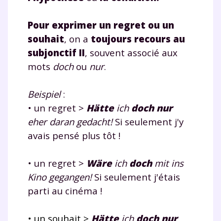
Pour exprimer un regret ou un
souhait
, on a
toujours recours au
subjonctif II
, souvent associé aux
Fermer
mots
doch
ou
nur
.
Beispiel
:
• un regret >
Hätte
ich
doch nur
Envie de progresser
eher daran gedacht!
Si seulement j'y
avais pensé plus tôt !
et de réussir votre
année scolaire ?
• un regret >
Wäre
ich
doch
mit ins
Kino gegangen!
Si seulement j'étais
parti au cinéma !
Testez gratuitement
• un souhait >
Hätte
ich
doch
nur