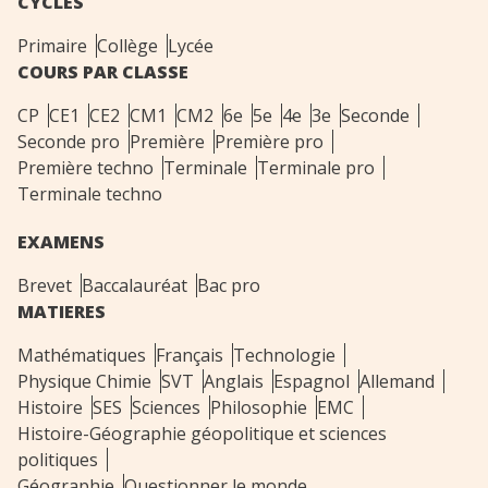
CYCLES
Primaire
Collège
Lycée
COURS PAR CLASSE
CP
CE1
CE2
CM1
CM2
6e
5e
4e
3e
Seconde
Seconde pro
Première
Première pro
Première techno
Terminale
Terminale pro
Terminale techno
EXAMENS
Brevet
Baccalauréat
Bac pro
MATIERES
Mathématiques
Français
Technologie
Physique Chimie
SVT
Anglais
Espagnol
Allemand
Histoire
SES
Sciences
Philosophie
EMC
Histoire-Géographie géopolitique et sciences
politiques
Géographie
Questionner le monde