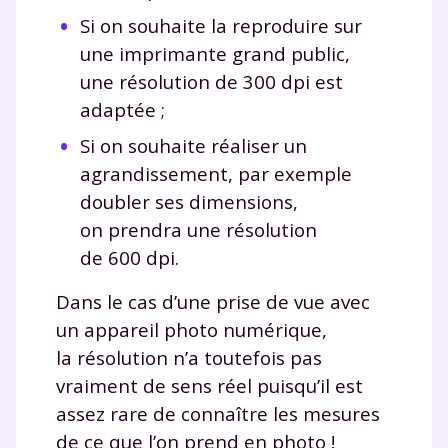
Tout le programme scolaire du CP à
Si on souhaite la reproduire sur
la Terminale
une imprimante grand public,
Des profs expérimentés disponibles
une résolution de 300 dpi est
à la demande par tchat, audio ou
vidéo
adaptée ;
Si on souhaite réaliser un
agrandissement, par exemple
doubler ses dimensions,
TESTER GRATUITEMENT
on prendra une résolution
de 600 dpi.
* Votre code d'accès sera envoyé à cette adresse e-mail. En
renseignant votre e-mail, vous consentez à ce que vos
Dans le cas d’une prise de vue avec
données à caractère personnel soient traitées par SEJER, sous
la marque myMaxicours, afin que SEJER puisse vous donner
un appareil photo numérique,
accès au service de soutien scolaire pendant 24h. Pour en
la résolution n’a toutefois pas
savoir plus sur la gestion de vos données personnelles et
pour exercer vos droits, vous pouvez consulter
notre
vraiment de sens réel puisqu’il est
charte
.
assez rare de connaître les mesures
J’accepte de recevoir les actualités et des
de ce que l’on prend en photo !