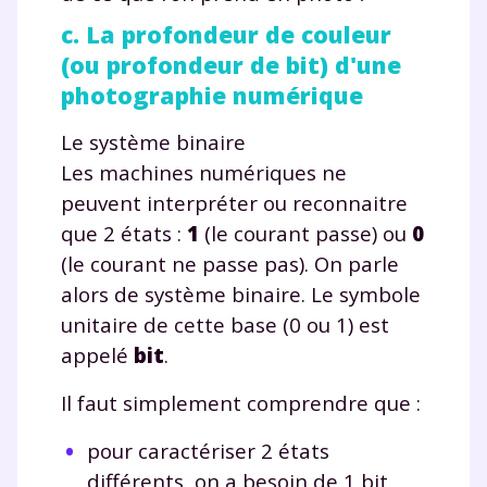
communications de la part de
c. La profondeur de couleur
myMaxicours.
(ou profondeur de bit) d'une
photographie numérique
Votre adresse e-mail sera exclusivement utilisée pour
vous envoyer notre newsletter. Vous pourrez vous
désinscrire à tout moment, à travers le lien de
Le système binaire
désinscription présent dans chaque newsletter. Pour
Les machines numériques ne
en savoir plus sur la gestion de vos données
peuvent interpréter ou reconnaitre
personnelles et pour exercer vos droits, vous pouvez
consulter
notre charte
.
que 2 états :
1
(le courant passe) ou
0
(le courant ne passe pas). On parle
alors de système binaire. Le symbole
unitaire de cette base (0 ou 1) est
appelé
bit
.
Il faut simplement comprendre que :
pour caractériser 2 états
différents, on a besoin de 1 bit