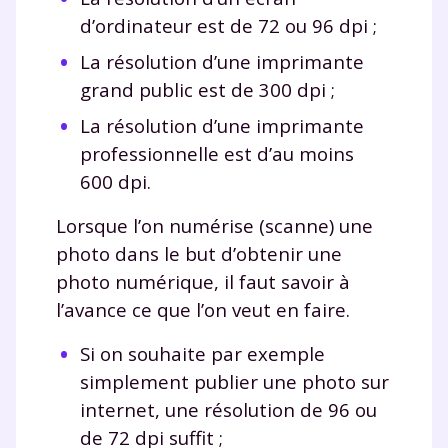
d’ordinateur est de 72 ou 96 dpi ;
et de réussir votre
La résolution d’une imprimante
année scolaire ?
grand public est de 300 dpi ;
La résolution d’une imprimante
professionnelle est d’au moins
600 dpi.
Testez gratuitement
Lorsque l’on numérise (scanne) une
pendant 24h notre
photo dans le but d’obtenir une
plateforme de soutien
photo numérique, il faut savoir à
l’avance ce que l’on veut en faire.
scolaire !
Si on souhaite par exemple
Fiches de cours et vidéos
,
exercices
simplement publier une photo sur
corrigés
,
podcasts de révisions
internet, une résolution de 96 ou
Un
espace dédié aux parents
pour
suivre les progrès
de 72 dpi suffit ;