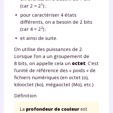
1
(car 2 = 2
) ;
pour caractériser 4 états
différents, on a besoin de 2 bits
2
(car 4 = 2
) ;
et ainsi de suite.
On utilise des puissances de 2.
Lorsque l’on a un groupement de
8 bits, on appelle cela un
octet
. C’est
l’unité de référence des « poids » de
fichiers numériques (en octet (o),
kilooctet (ko), mégaoctet (Mo), etc.)
Définition
La
profondeur de couleur
est