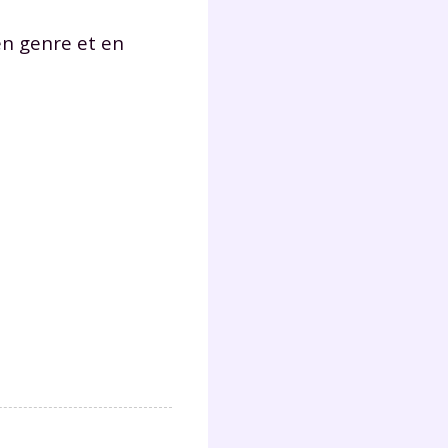
lter
en genre et en