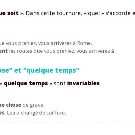
 données personnelles et pour exercer vos droits, vous pouvez consu
 charte
.
ue soit
». Dans cette tournure, « quel » s'accorde 
e vous preniez, vous arriverez à Rome.
ent
les routes que vous preniez, vous arriverez à
ose" et "quelque temps"
 «
quelque temps
» sont
invariables
.
ue chose
de grave.
ps
, Léa a changé de coiffure.