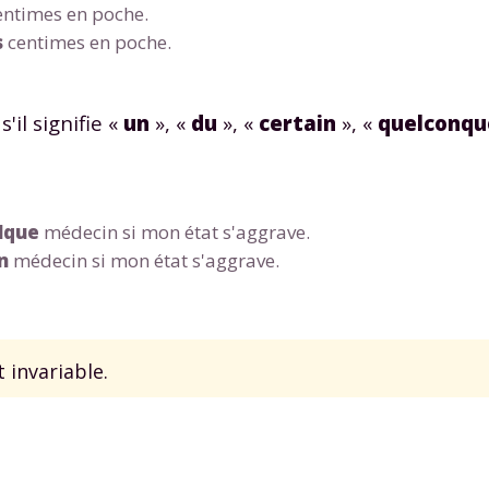
ntimes en poche.
s
centimes en poche.
s'il signifie «
un
», «
du
», «
certain
», «
quelconqu
Envie de progresser et de
éussir votre année scolaire 
lque
médecin si mon état s'aggrave.
n
médecin si mon état s'aggrave.
stez gratuitement pendant 24h
t invariable.
tre plateforme de soutien scolaire
iches de cours et vidéos
,
Tout le programme sco
xercices corrigés
,
du CP à la Terminale