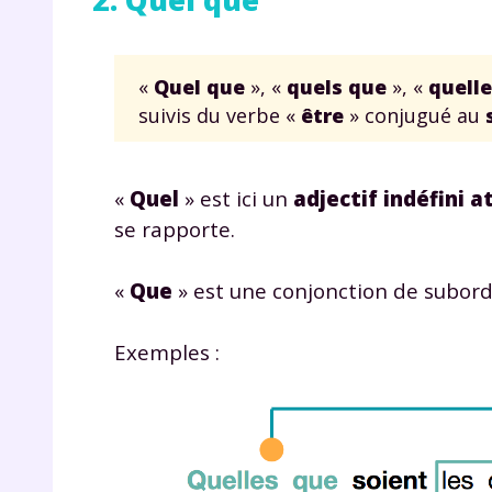
«
Quel que
», «
quels que
», «
quell
suivis du verbe «
être
» conjugué au
«
Quel
» est ici un
adjectif indéfini a
se rapporte.
«
Que
» est une conjonction de subord
Exemples :