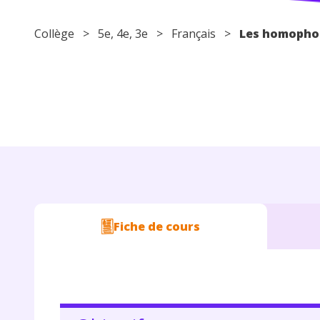
Collège
>
5e
,
4e
,
3e
>
Français
>
Les homophon
Fiche de cours