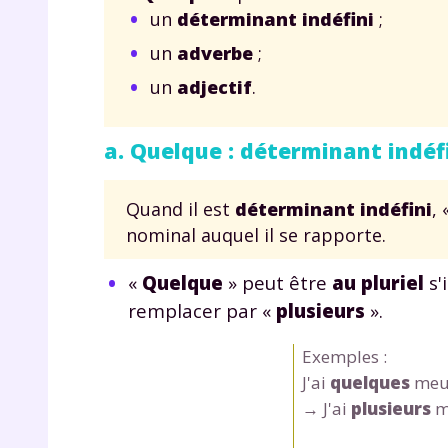
un
déterminant indéfini
;
un
adverbe
;
un
adjectif
.
a. Quelque : déterminant indéf
Quand il est
déterminant indéfini
, 
nominal auquel il se rapporte.
«
Quelque
» peut être
au pluriel
s'i
remplacer par «
plusieurs
».
Exemples :
J'ai
quelques
meub
→ J'ai
plusieurs
me