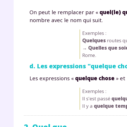
de vos
notre
On peut le remplacer par «
quel(le) q
nombre avec le nom qui suit.
Exemples :
Quelques
routes qu
→
Quelles que soi
Rome.
d. Les expressions "quelque ch
Les expressions «
quelque chose
» et
Exemples :
Il s'est passé
quelq
Il y a
quelque tem
2. Quel que