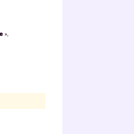
Fermer
e
»,
?
 !
laire