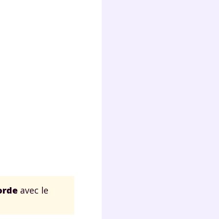
s
nde
déo
ENT
vous
a
olaire
exercer
 la
orde
avec le
e
stion