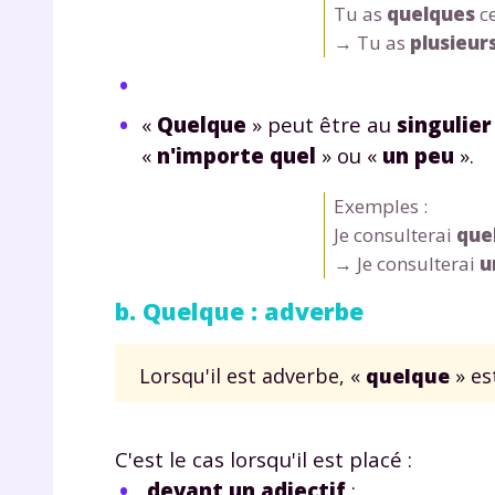
Tu as
quelques
ce
→ Tu as
plusieur
«
Quelque
» peut être au
singulier
«
n'importe quel
» ou «
un peu
».
Exemples :
r
Je consulterai
que
→ Je consulterai
u
b. Quelque : adverbe
Te
Lorsqu'il est adverbe, «
quelque
» es
no
F
C'est le cas lorsqu'il est placé :
e
devant un adjectif
;