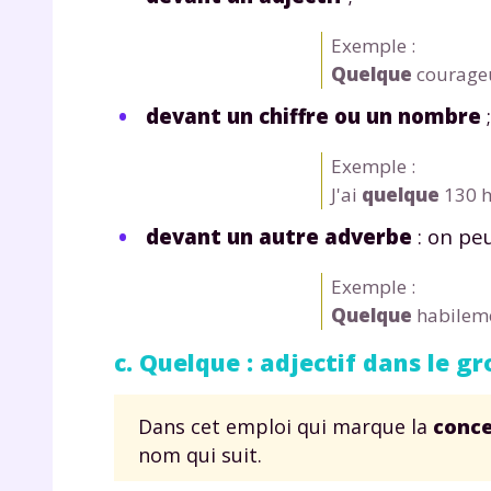
p
Exemple :
Quelque
courageux
devant un chiffre ou un nombre
;
Exemple :
J'ai
quelque
130 h
* Votre
devant un autre adverbe
: on peu
consent
marque 
Exemple :
pendant
vos dro
Quelque
habileme
c. Quelque : adjectif dans le g
Dans cet emploi qui marque la
conce
Votre 
nom qui suit.
newsle
désins