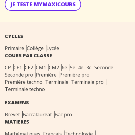
JE TESTE MYMAXICOURS
CYCLES
Primaire
Collège
Lycée
COURS PAR CLASSE
CP
CE1
CE2
CM1
CM2
6e
5e
4e
3e
Seconde
Seconde pro
Première
Première pro
Première techno
Terminale
Terminale pro
Terminale techno
EXAMENS
Brevet
Baccalauréat
Bac pro
MATIERES
Mathématiques
Français
Technologie