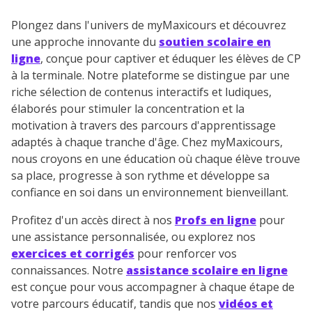
charte
.
Plongez dans l'univers de myMaxicours et découvrez
J’accepte de recevoir les actualités et des
une approche innovante du
soutien scolaire en
communications de la part de
ligne
, conçue pour captiver et éduquer les élèves de CP
myMaxicours.
à la terminale. Notre plateforme se distingue par une
riche sélection de contenus interactifs et ludiques,
Votre adresse e-mail sera exclusivement utilisée pour
élaborés pour stimuler la concentration et la
vous envoyer notre newsletter. Vous pourrez vous
motivation à travers des parcours d'apprentissage
désinscrire à tout moment, à travers le lien de
adaptés à chaque tranche d'âge. Chez myMaxicours,
désinscription présent dans chaque newsletter. Pour
nous croyons en une éducation où chaque élève trouve
en savoir plus sur la gestion de vos données
sa place, progresse à son rythme et développe sa
personnelles et pour exercer vos droits, vous pouvez
confiance en soi dans un environnement bienveillant.
consulter
notre charte
.
Profitez d'un accès direct à nos
Profs en ligne
pour
une assistance personnalisée, ou explorez nos
exercices et corrigés
pour renforcer vos
connaissances. Notre
assistance scolaire en ligne
est conçue pour vous accompagner à chaque étape de
votre parcours éducatif, tandis que nos
vidéos et