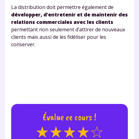
La distribution doit permettre également de
développer, d’entretenir et de maintenir des
Envie de progresser
relations commerciales avec les clients
permettant non seulement d’attirer de nouveaux
et de réussir votre
clients mais aussi de les fidéliser pour les
conserver.
année scolaire ?
Testez gratuitement
pendant 24h notre
plateforme de soutien
Évalue ce cours !
scolaire !
Fiches de cours et vidéos
,
exercices