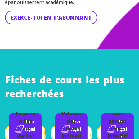
épanouissement académique.
EXERCE-TOI EN T'ABONNANT
Fiches de cours les plus
recherchées
Les
La
modes
fonctio
Valeurs
non
n liée
des
person
Fra
Fra
Fra
au
modes
nels :
nçai
nçai
nçai
verbe :
indicati
infinitif
s
s
s