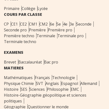
Primaire
Collège
Lycée
COURS PAR CLASSE
CP
CE1
CE2
CM1
CM2
6e
5e
4e
3e
Seconde
Seconde pro
Première
Première pro
Première techno
Terminale
Terminale pro
Terminale techno
EXAMENS
Brevet
Baccalauréat
Bac pro
MATIERES
Mathématiques
Français
Technologie
Physique Chimie
SVT
Anglais
Espagnol
Allemand
Histoire
SES
Sciences
Philosophie
EMC
Histoire-Géographie géopolitique et sciences
politiques
Géographie
Questionner le monde