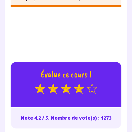
Tout le programme scolaire du CP à
la Terminale
Des profs expérimentés disponibles
à la demande par tchat, audio ou
vidéo
TESTER GRATUITEMENT
Évalue ce cours !
* Votre code d'accès sera envoyé à cette adresse e-mail. En
renseignant votre e-mail, vous consentez à ce que vos
données à caractère personnel soient traitées par SEJER, sous
la marque myMaxicours, afin que SEJER puisse vous donner
accès au service de soutien scolaire pendant 24h. Pour en
savoir plus sur la gestion de vos données personnelles et
pour exercer vos droits, vous pouvez consulter
notre
Note 4.2 / 5. Nombre de vote(s) : 1273
charte
.
J’accepte de recevoir les actualités et des