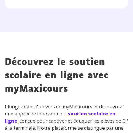
communications de la part de
myMaxicours.
Votre adresse e-mail sera exclusivement utilisée pour
vous envoyer notre newsletter. Vous pourrez vous
désinscrire à tout moment, à travers le lien de
désinscription présent dans chaque newsletter. Pour
en savoir plus sur la gestion de vos données
personnelles et pour exercer vos droits, vous pouvez
Découvrez le soutien
consulter
notre charte
.
scolaire en ligne avec
myMaxicours
Plongez dans l'univers de myMaxicours et découvrez
une approche innovante du
soutien scolaire en
ligne
, conçue pour captiver et éduquer les élèves de CP
à la terminale. Notre plateforme se distingue par une