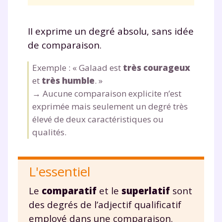
Envie de progresser
et de réussir votre
II exprime un degré absolu, sans idée
de comparaison.
année scolaire ?
Exemple : « Galaad est
très courageux
et
très humble
. »
→ Aucune comparaison explicite n’est
Testez gratuitement
exprimée mais seulement un degré très
élevé de deux caractéristiques ou
pendant 24h notre
qualités.
plateforme de soutien
scolaire !
L'essentiel
Fiches de cours et vidéos
,
exercices
Le
comparatif
et le
superlatif
sont
corrigés
,
podcasts de révisions
des degrés de l’adjectif qualificatif
Un
espace dédié aux parents
pour
employé dans une comparaison.
suivre les progrès