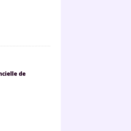
s
nde
déo
ENT
vous
a
olaire
ncielle de
exercer
 la
e
stion