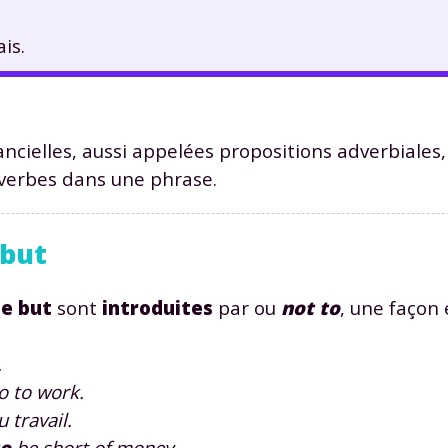
is.
cielles, aussi appelées propositions adverbiales,
verbes dans une phrase.
 but
de but
sont
introduites
par ou
not to
, une façon
.
go to work.
 travail.
to
be short of money.