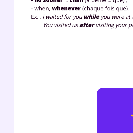
de vos
-
when
,
whenever
(chaque fois que).
notre
Ex. :
I waited for you
while
you were at t
You visited us
after
visiting your p