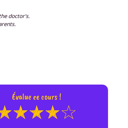
 données personnelles et pour exercer vos droits, vous pouvez consu
 charte
.
he doctor's.
arents.
Évalue ce cours !