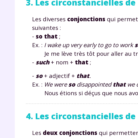
3. Les circonstancielles d
Les diverses
conjonctions
qui perme
suivantes :
-
so that
;
Ex. :
I wake up very early to go to work
s
Je me lève très tôt pour aller au tra
-
such
+ nom +
that
;
r
-
so
+ adjectif +
that
.
Ex. :
We were
so
disappointed
that
we d
Nous étions si déçus que nous avons
Te
no
4. Les circonstancielles de 
F
Les
deux conjonctions
qui permette
e