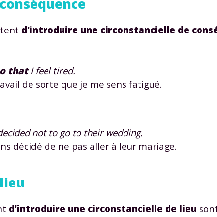
e conséquence
ttent
d'introduire une circonstancielle de con
o that
I feel tired.
Envie de progresser et de
vail de sorte que je me sens fatigué.
éussir votre année scolaire 
ecided not to go to their wedding.
 décidé de ne pas aller à leur mariage.
stez gratuitement pendant 24h
tre plateforme de soutien scolaire
lieu
iches de cours et vidéos
,
Tout le programme sco
nt
d'introduire une circonstancielle de lieu
sont
xercices corrigés
,
du CP à la Terminale