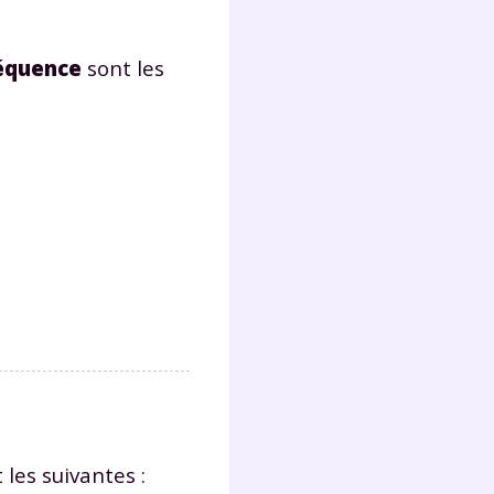
séquence
sont les
Fermer
?
 !
laire
 les suivantes :