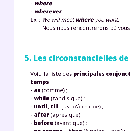
p
-
where
;
-
wherever
.
Ex. :
We will meet
where
you want.
Nous nous rencontrerons où vous v
5. Les circonstancielles d
* Votre
consent
marque 
Voici la liste des
principales conjonct
pendant
temps
:
vos dro
-
as
(comme) ;
-
while
(tandis que) ;
-
until, till
(jusqu'à ce que) ;
-
after
(après que) ;
Votre 
-
before
(avant que) ;
newsle
désins
-
no sooner
...
than
(à peine ... que) ;