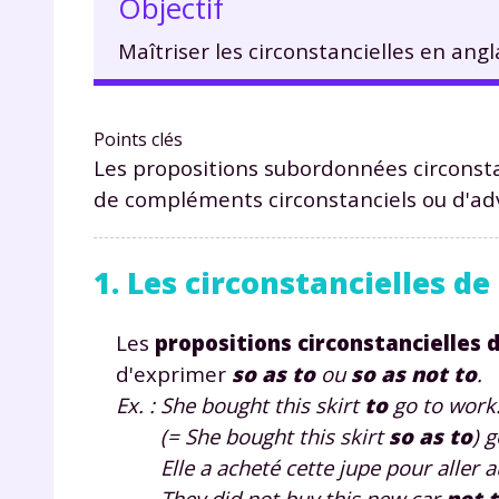
Objectif
Maîtriser les circonstancielles en angla
Points clés
Les propositions subordonnées circonstan
de compléments circonstanciels ou d'ad
1. Les circonstancielles de
Les
propositions circonstancielles 
d'exprimer
so as
to
ou
so as not to
.
Ex. : She bought this skirt
to
go to work
(= She bought this skirt
so as to
) 
Elle a acheté cette jupe pour aller au
They did not buy this new car
not 