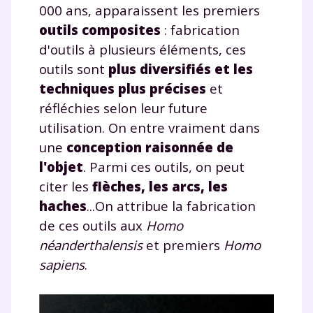
communications de la part de
000 ans, apparaissent les premiers
myMaxicours.
outils composites
: fabrication
d'outils à plusieurs éléments, ces
Votre adresse e-mail sera exclusivement utilisée pour
outils sont
plus diversifiés et les
vous envoyer notre newsletter. Vous pourrez vous
techniques plus précises
et
désinscrire à tout moment, à travers le lien de
désinscription présent dans chaque newsletter. Pour
réfléchies selon leur future
en savoir plus sur la gestion de vos données
utilisation. On entre vraiment dans
personnelles et pour exercer vos droits, vous pouvez
une
conception raisonnée de
consulter
notre charte
.
l'objet
. Parmi ces outils, on peut
citer les
flèches, les arcs, les
haches
...On attribue la fabrication
de ces outils aux
Homo
néanderthal
ensis
et premiers
Homo
sapiens
.