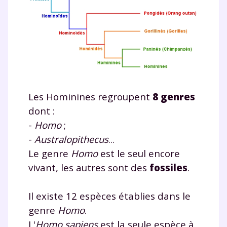
Les Hominines regroupent
8 genres
dont :
-
Homo
;
-
Australopithecus
...
Le genre
Homo
est le seul encore
vivant, les autres sont des
fossiles
.
Il existe 12 espèces établies dans le
genre
Homo
.
L'
Homo sapiens
est la seule espèce à