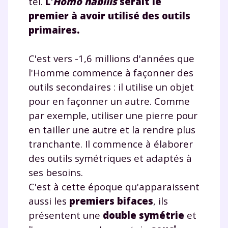
tel.
L'
Homo habilis
serait le
premier à avoir utilisé des outils
et de réussir votre
primaires.
année scolaire ?
C'est vers -1,6 millions d'années que
l'Homme commence à façonner des
outils secondaires : il utilise un objet
pour en façonner un autre. Comme
Testez gratuitement
par exemple, utiliser une pierre pour
pendant 24h notre
en tailler une autre et la rendre plus
plateforme de soutien
tranchante. Il commence à élaborer
des outils symétriques et adaptés à
scolaire !
ses besoins.
Fiches de cours et vidéos
,
exercices
C'est à cette époque qu'apparaissent
corrigés
,
podcasts de révisions
aussi les
premiers bifaces
, ils
Un
espace dédié aux parents
pour
présentent une
double symétrie
et
suivre les progrès