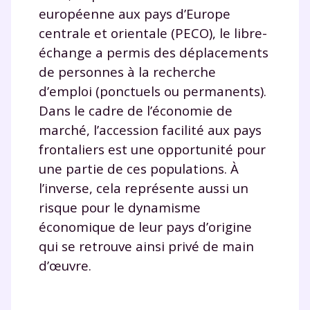
la Terminale
européenne aux pays d’Europe
Des profs expérimentés disponibles
centrale et orientale (PECO), le libre-
à la demande par tchat, audio ou
échange a permis des déplacements
vidéo
de personnes à la recherche
d’emploi (ponctuels ou permanents).
Dans le cadre de l’économie de
marché, l’accession facilité aux pays
TESTER GRATUITEMENT
frontaliers est une opportunité pour
* Votre code d'accès sera envoyé à cette adresse e-mail. En
une partie de ces populations. À
renseignant votre e-mail, vous consentez à ce que vos
l’inverse, cela représente aussi un
données à caractère personnel soient traitées par SEJER, sous
la marque myMaxicours, afin que SEJER puisse vous donner
risque pour le dynamisme
accès au service de soutien scolaire pendant 24h. Pour en
économique de leur pays d’origine
savoir plus sur la gestion de vos données personnelles et
pour exercer vos droits, vous pouvez consulter
notre
qui se retrouve ainsi privé de main
charte
.
d’œuvre.
J’accepte de recevoir les actualités et des
communications de la part de