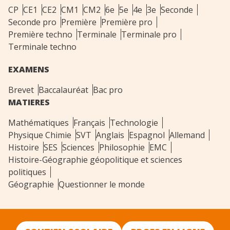
CP
CE1
CE2
CM1
CM2
6e
5e
4e
3e
Seconde
Seconde pro
Première
Première pro
Première techno
Terminale
Terminale pro
Terminale techno
EXAMENS
Brevet
Baccalauréat
Bac pro
MATIERES
Mathématiques
Français
Technologie
Physique Chimie
SVT
Anglais
Espagnol
Allemand
Histoire
SES
Sciences
Philosophie
EMC
Histoire-Géographie géopolitique et sciences
politiques
Géographie
Questionner le monde