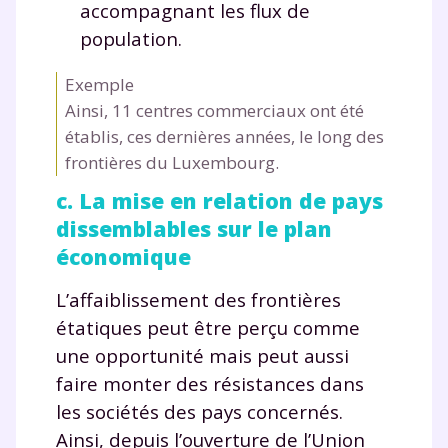
et de réussir votre
accompagnant les flux de
population.
année scolaire ?
Exemple
Ainsi, 11 centres commerciaux ont été
établis, ces dernières années, le long des
frontières du Luxembourg.
Testez gratuitement
c. La mise en relation de pays
pendant 24h notre
dissemblables sur le plan
plateforme de soutien
économique
scolaire !
L’affaiblissement des frontières
étatiques peut être perçu comme
Fiches de cours et vidéos
,
exercices
une opportunité mais peut aussi
corrigés
,
podcasts de révisions
Un
espace dédié aux parents
pour
faire monter des résistances dans
suivre les progrès
les sociétés des pays concernés.
Tout le programme scolaire du CP à
Ainsi, depuis l’ouverture de l’Union