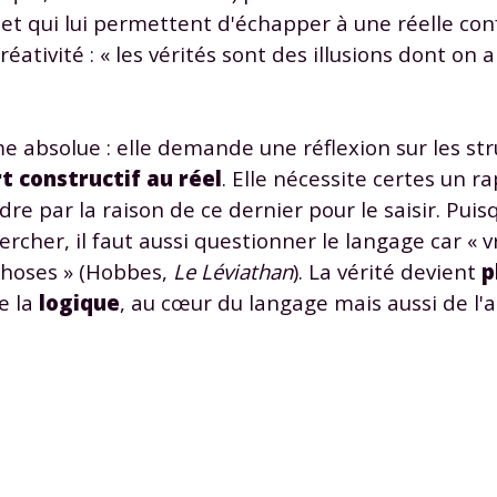
 données personnelles et pour exercer vos droits, vous pouvez consu
 et qui lui permettent d'échapper à une réelle con
 charte
.
ativité : « les vérités sont des illusions dont on a 
e absolue : elle demande une réflexion sur les s
t constructif au réel
. Elle nécessite certes un r
e par la raison de ce dernier pour le saisir. Puisq
rcher, il faut aussi questionner le langage car « v
 choses » (Hobbes,
Le Léviathan
). La vérité devient
p
e la
logique
, au cœur du langage mais aussi de l'a