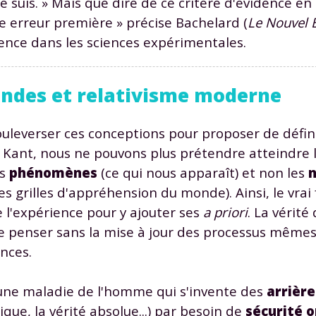
 je suis. » Mais que dire de ce critère d'évidence e
odcasts de révisions
Des profs expérimenté
e erreur première » précise Bachelard (
Le Nouvel E
Un
espace dédié aux
disponibles à la dema
parents
pour suivre les
par tchat, audio ou vi
vidence dans les sciences expérimentales.
progrès
mondes et relativisme moderne
TESTER GRATUITEM
uleverser ces conceptions pour proposer de défin
 code d'accès sera envoyé à cette adresse e-mail. En renseignant votre e-mail, 
c Kant, nous ne pouvons plus prétendre atteindre l
ez à ce que vos données à caractère personnel soient traitées par SEJER, sous l
es
phénomènes
(ce qui nous apparaît) et non les
myMaxicours, afin que SEJER puisse vous donner accès au service de soutien sc
 24h. Pour en savoir plus sur la gestion de vos données personnelles et pour 
 grilles d'appréhension du monde). Ainsi, le vrai f
its, vous pouvez consulter
notre charte
.
 l'expérience pour y ajouter ses
a priori
. La vérité
J’accepte de recevoir les actualités et des communications de
se penser sans la mise à jour des processus même
part de myMaxicours.
ences.
adresse e-mail sera exclusivement utilisée pour vous envoyer notre
 une maladie de l'homme qui s'invente des
arrièr
tter. Vous pourrez vous désinscrire à tout moment, à travers le lien d
e, la vérité absolue...) par besoin de
sécurité 
cription présent dans chaque newsletter. Pour en savoir plus sur la ge