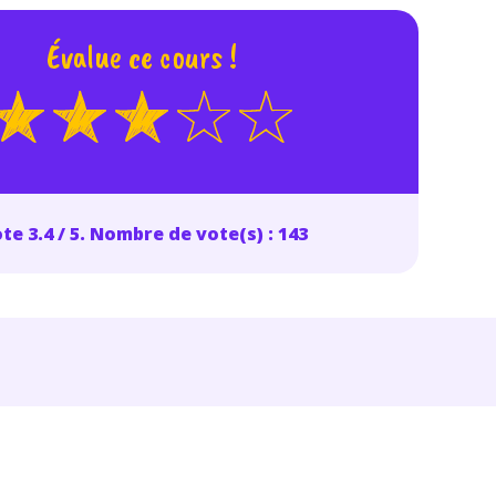
Évalue ce cours !
te 3.4 / 5. Nombre de vote(s) : 143