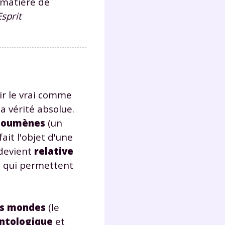
n matière de
s
sprit
nde
déo
ENT
ir le vrai comme
vous
a vérité absolue.
a
noumènes
(un
olaire
exercer
ait l'objet d'une
 devient
relative
 la
s qui permettent
es mondes
(le
e
ontologique
et
stion