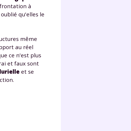
lter
frontation à
oublié qu'elles le
tructures même
apport au réel
ue ce n'est plus
rai et faux sont
lurielle
et se
ction.