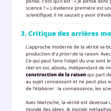
pense, c'est qu'il est : « Je pense donc
p
science ? « L'évidence première est un
scientifique
). Il ne saurait y avoir d'é
3. Critique des arrières 
L'approche moderne de la vérité va bo
* Votre
production d'
a priori
de la raison. Ave
consent
Ce qui peut faire l'objet du vrai sont l
marque 
pendant
réel en soi, absolu, indépendant de mes
vos dro
construction de la raison
qui part de
au sujet connaissant et ne peut plus 
de l'élaborer : la connaissance, les sci
Votre 
Avec Nietzsche, la vérité est devenue
newsle
monde des idées, le monde métaphysiqu
désins