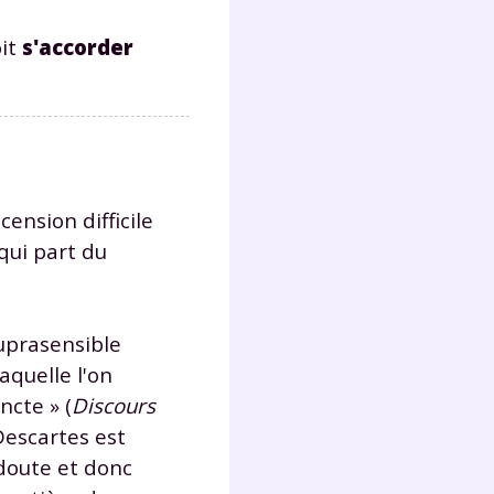
oit
s'accorder
Fermer
cension difficile
?
qui part du
suprasensible
aquelle l'on
 !
ncte » (
Discours
Descartes est
laire
 doute et donc