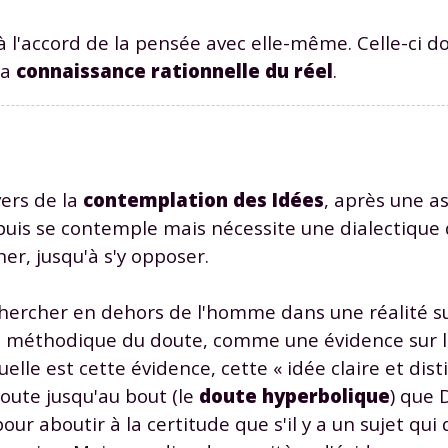
à l'accord de la pensée avec elle-même. Celle-ci d
la
connaissance rationnelle du réel
.
Envie de progresser et de
vers de la
contemplation des Idées
, après une as
éussir votre année scolaire 
 puis se contemple mais nécessite une dialectique 
er, jusqu'à s'y opposer.
à chercher en dehors de l'homme dans une réalité 
stez gratuitement pendant 24h
ge méthodique du doute, comme une évidence sur l
tre plateforme de soutien scolaire
elle est cette évidence, cette « idée claire et disti
doute jusqu'au bout (le
doute hyperbolique
) que 
iches de cours et vidéos
,
Tout le programme sco
ur aboutir à la certitude que s'il y a un sujet qui
xercices corrigés
,
du CP à la Terminale