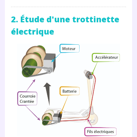
Fermer
2. Étude d'une trottinette
électrique
Envie de progresser
et de réussir votre
année scolaire ?
Testez gratuitement
pendant 24h notre
plateforme de soutien