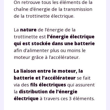
On retrouve tous les éléments de la
la marque myMaxicours, afin que SEJER puisse vous donner
chaîne d’énergie de la transmission
accès au service de soutien scolaire pendant 24h. Pour en
savoir plus sur la gestion de vos données personnelles et
de la trottinette électrique.
pour exercer vos droits, vous pouvez consulter
notre
charte
.
La
nature
de l’énergie de la
J’accepte de recevoir les actualités et des
trottinette est
l’énergie électrique
communications de la part de
qui est stockée dans une batterie
myMaxicours.
afin d’alimenter plus ou moins le
Votre adresse e-mail sera exclusivement utilisée pour
moteur grâce à l’accélérateur.
vous envoyer notre newsletter. Vous pourrez vous
désinscrire à tout moment, à travers le lien de
La liaison entre le moteur, la
désinscription présent dans chaque newsletter. Pour
en savoir plus sur la gestion de vos données
batterie et l’accélérateur
se fait
personnelles et pour exercer vos droits, vous pouvez
via des
fils électriques
qui assurent
consulter
notre charte
.
la
distribution de l’énergie
électrique
à travers ces 3 éléments.