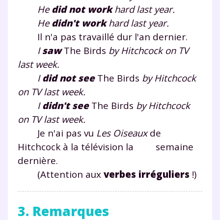
He
did
not
work
hard
last year.
He
did
n't
work
hard
last year.
Il n'a pas travaillé dur l'an dernier.
I
saw
The Birds
by Hitchcock on TV
last week.
I
did
not
see
The Birds
by Hitchcock
on TV last week.
I
did
n't
see
The Birds
by Hitchcock
on TV last week.
Je n'ai pas vu
Les Oiseaux
de
Hitchcock à la télévision la semaine
dernière.
(Attention aux
verbes irréguliers
!)
3. Remarques