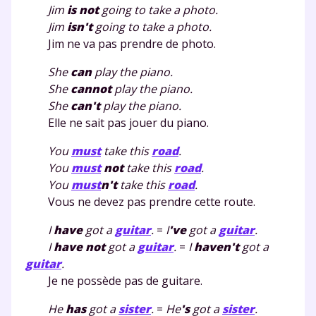
Jim
is
not
going to take a photo.
Jim
is
n't
going to take a photo.
Jim ne va pas prendre de photo.
She
can
play the piano.
She
can
not
play the piano.
She
can
't
play the piano.
Elle ne sait pas jouer du piano.
You
must
take this
road
.
You
must
not
take this
road
.
You
must
n't
take this
road
.
Vous ne devez pas prendre cette route.
I
have
got a
guitar
.
=
I
've
got a
guitar
.
I
have
not
got a
guitar
.
=
I
have
n't
got a
guitar
.
Je ne possède pas de guitare.
He
has
got a
sister
.
=
He
's
got a
sister
.