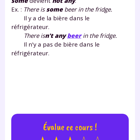
some
devient
not any
.
Ex. :
There is
some
beer
in the fridge.
Il y a de la bière dans le
Envie de progresser
réfrigérateur.
There is
n't any
beer
in the fridge.
et de réussir votre
Il n'y a pas de bière dans le
réfrigérateur.
année scolaire ?
Testez gratuitement
pendant 24h notre
plateforme de soutien
Évalue ce cours !
scolaire !
Fiches de cours et vidéos
,
exercices