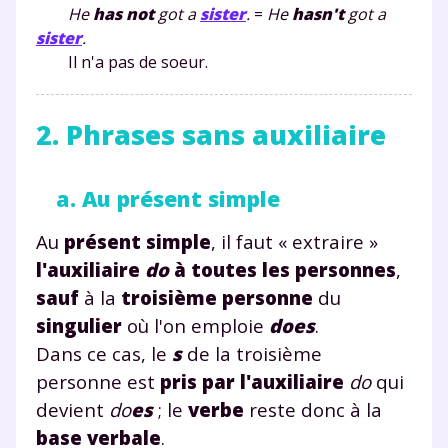
He
has
not
got a
sister
.
=
He
has
n't
got a
sister
.
Il n'a pas de soeur.
2. Phrases sans auxiliaire
a. Au présent simple
Au
présent simple
, il faut « extraire »
l'auxiliaire
do
à toutes les personnes
,
sauf
à la
troisième personne
du
singulier
où l'on emploie
does
.
Dans ce cas, le
s
de la troisième
personne est
pris par l'auxiliaire
do
qui
devient
do
es
; le
verbe
reste donc à la
base verbale
.