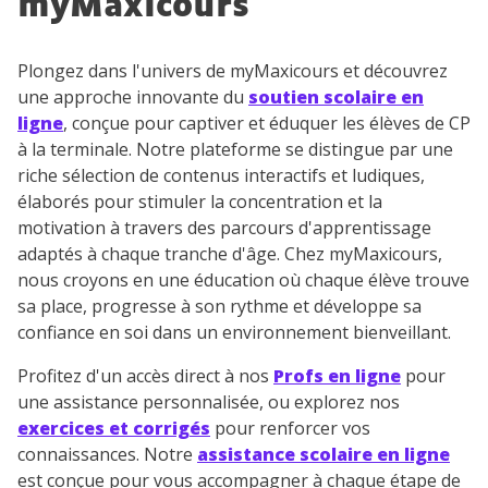
myMaxicours
pour exercer vos droits, vous pouvez consulter
notre
charte
.
Plongez dans l'univers de myMaxicours et découvrez
J’accepte de recevoir les actualités et des
une approche innovante du
soutien scolaire en
communications de la part de
ligne
, conçue pour captiver et éduquer les élèves de CP
myMaxicours.
à la terminale. Notre plateforme se distingue par une
riche sélection de contenus interactifs et ludiques,
Votre adresse e-mail sera exclusivement utilisée pour
élaborés pour stimuler la concentration et la
vous envoyer notre newsletter. Vous pourrez vous
motivation à travers des parcours d'apprentissage
désinscrire à tout moment, à travers le lien de
adaptés à chaque tranche d'âge. Chez myMaxicours,
désinscription présent dans chaque newsletter. Pour
en savoir plus sur la gestion de vos données
nous croyons en une éducation où chaque élève trouve
personnelles et pour exercer vos droits, vous pouvez
sa place, progresse à son rythme et développe sa
consulter
notre charte
.
confiance en soi dans un environnement bienveillant.
Profitez d'un accès direct à nos
Profs en ligne
pour
une assistance personnalisée, ou explorez nos
exercices et corrigés
pour renforcer vos
connaissances. Notre
assistance scolaire en ligne
est conçue pour vous accompagner à chaque étape de