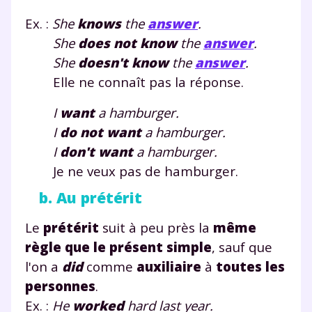
Ex. :
She
know
s
the
answer
.
She
does
not
know
the
answer
.
She
does
n't
know
the
answer
.
Elle ne connaît pas la réponse.
I
want
a hamburger.
I
do
not
want
a hamburger.
I
do
n't
want
a hamburger.
Je ne veux pas de hamburger.
b. Au prétérit
Le
prétérit
suit à peu près la
même
règle que le présent simple
, sauf que
l'on a
did
comme
auxiliaire
à
toutes les
personnes
.
Ex. :
He
worked
hard
last year.