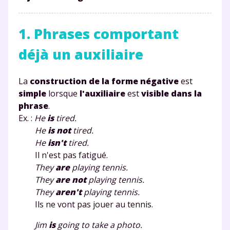
1. Phrases comportant
déjà un auxiliaire
La
construction de la forme négative
est
simple
lorsque
l'auxiliaire
est
visible dans la
phrase
.
Ex. :
He
is
tired.
He
is
not
tired.
He
is
n't
tired.
Il n'est pas fatigué.
They
are
playing tennis.
They
are
not
playing tennis.
They
are
n't
playing tennis.
Ils ne vont pas jouer au tennis.
Jim
is
going to take a photo.