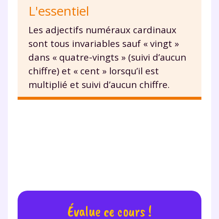
L'essentiel
Les adjectifs numéraux cardinaux
sont tous invariables sauf « vingt »
Envie de progresser
dans « quatre-vingts » (suivi d’aucun
et de réussir votre
chiffre) et « cent » lorsqu’il est
multiplié et suivi d’aucun chiffre.
année scolaire ?
Testez gratuitement
pendant 24h notre
plateforme de soutien
scolaire !
Évalue ce cours !