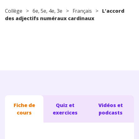
Conseils pour les parents
Collège
>
6e
,
5e
,
4e
,
3e
>
Français
>
L'accord
des adjectifs numéraux cardinaux
Fiche de
Quiz et
Vidéos et
cours
exercices
podcasts