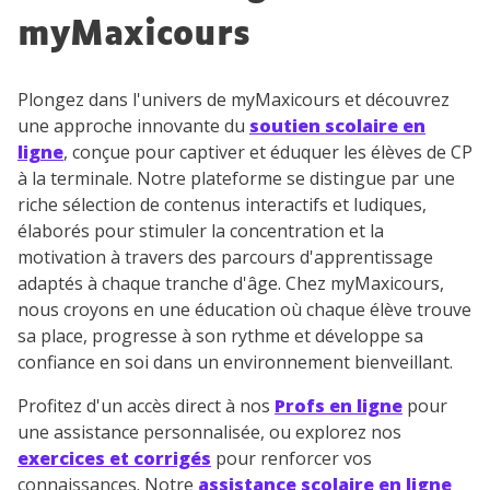
savoir plus sur la gestion de vos données personnelles et
pour exercer vos droits, vous pouvez consulter
notre
myMaxicours
charte
.
J’accepte de recevoir les actualités et des
Plongez dans l'univers de myMaxicours et découvrez
communications de la part de
une approche innovante du
soutien scolaire en
myMaxicours.
ligne
, conçue pour captiver et éduquer les élèves de CP
à la terminale. Notre plateforme se distingue par une
Votre adresse e-mail sera exclusivement utilisée pour
riche sélection de contenus interactifs et ludiques,
vous envoyer notre newsletter. Vous pourrez vous
élaborés pour stimuler la concentration et la
désinscrire à tout moment, à travers le lien de
motivation à travers des parcours d'apprentissage
désinscription présent dans chaque newsletter. Pour
adaptés à chaque tranche d'âge. Chez myMaxicours,
en savoir plus sur la gestion de vos données
nous croyons en une éducation où chaque élève trouve
personnelles et pour exercer vos droits, vous pouvez
sa place, progresse à son rythme et développe sa
consulter
notre charte
.
confiance en soi dans un environnement bienveillant.
Profitez d'un accès direct à nos
Profs en ligne
pour
une assistance personnalisée, ou explorez nos
exercices et corrigés
pour renforcer vos
connaissances. Notre
assistance scolaire en ligne