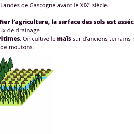
e
Landes de Gascogne avant le XIX
siècle.
ifier l’agriculture, la surface des sols est assé
aux de drainage.
ritimes
. On cultive le
maïs
sur d’anciens terrains
e de moutons.
Envie de progresser et de
éussir votre année scolaire 
stez gratuitement pendant 24h
tre plateforme de soutien scolaire
iches de cours et vidéos
,
Tout le programme sco
xercices corrigés
,
du CP à la Terminale