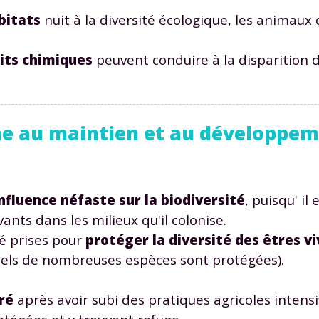
 données personnelles et pour exercer vos droits, vous pouvez consu
bitats
nuit à la diversité écologique, les animaux 
 charte
.
its chimiques
peuvent conduire à la disparition 
me au maintien et au développem
fluence néfaste sur la biodiversité
, puisqu' il
ants dans les milieux qu'il colonise.
é prises pour
protéger la diversité des êtres v
uels de nombreuses espèces sont protégées).
ré
après avoir subi des pratiques agricoles intensi