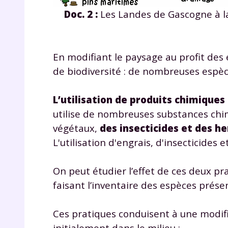
p
Doc. 2 :
Les Landes de Gascogne à la
En modifiant le paysage au profit des e
de biodiversité : de nombreuses espèc
L’utilisation de produits chimiques
* Votre
utilise de nombreuses substances c
consent
marque 
végétaux,
des insecticides et des he
pendant
L'utilisation d'engrais, d'insecticides 
vos dro
On peut étudier l’effet de ces deux pr
faisant l’inventaire des espèces prés
Votre 
Ces pratiques conduisent à une modif
newsle
désins
initialement dans le milieu :