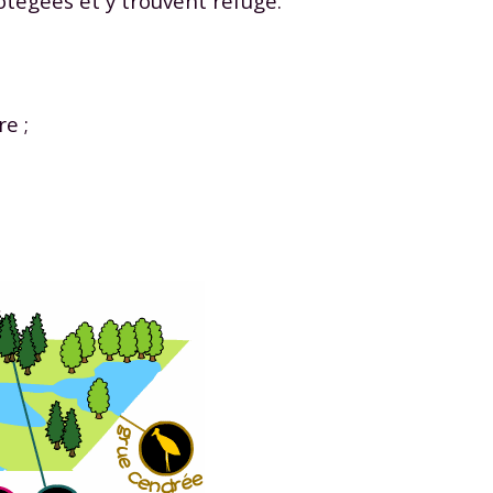
tégées et y trouvent refuge.
e ;