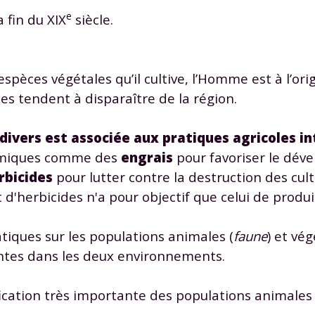
odcasts de révisions
Des profs expérimenté
e
 fin du XIX
siècle.
Un
espace dédié aux
disponibles à la dema
parents
pour suivre les
par tchat, audio ou vi
progrès
spèces végétales qu’il cultive, l’Homme est à l’ori
es tendent à disparaître de la région.
TESTER GRATUITEM
 divers est associée aux pratiques agricoles i
 code d'accès sera envoyé à cette adresse e-mail. En renseignant votre e-mail, 
himiques comme des
engrais
pour favoriser le dé
ez à ce que vos données à caractère personnel soient traitées par SEJER, sous l
myMaxicours, afin que SEJER puisse vous donner accès au service de soutien sc
rbicides
pour lutter contre la destruction des cult
 24h. Pour en savoir plus sur la gestion de vos données personnelles et pour 
et d'herbicides n'a pour objectif que celui de produi
its, vous pouvez consulter
notre charte
.
J’accepte de recevoir les actualités et des communications de
atiques sur les populations animales (
faune
) et vég
part de myMaxicours.
entes dans les deux environnements.
adresse e-mail sera exclusivement utilisée pour vous envoyer notre
ication très importante des populations animales
tter. Vous pourrez vous désinscrire à tout moment, à travers le lien d
cription présent dans chaque newsletter. Pour en savoir plus sur la ge