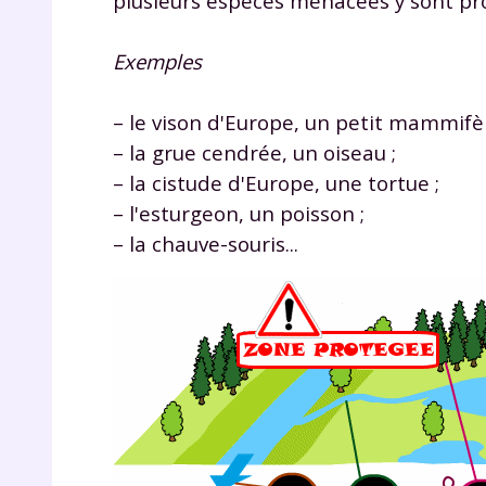
plusieurs espèces menacées y sont pro
Exemples
– le vison d'Europe, un petit mammifèr
– la grue cendrée, un oiseau ;
– la cistude d'Europe, une tortue ;
– l'esturgeon, un poisson ;
– la chauve-souris...