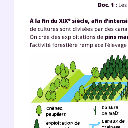
Doc. 1 :
Les 
e
À la fin du XIX
siècle, afin d’intens
de cultures sont divisées par des can
On crée des exploitations de
pins ma
l’activité forestière remplace l’élevag
r
Te
no
F
e