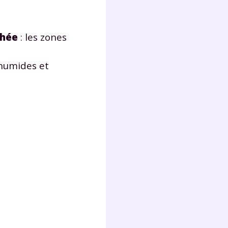
Fermer
chée
: les zones
 humides et
?
 !
laire