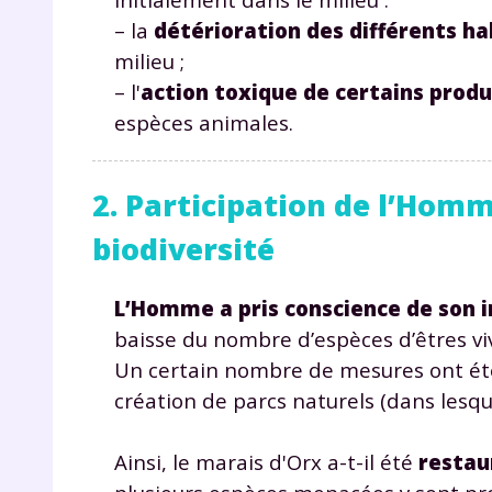
de vos
– la
détérioration des différents ha
notre
milieu ;
– l'
action toxique de certains produ
espèces animales.
2. Participation de l’Hom
biodiversité
L’Homme a pris conscience de son in
baisse du nombre d’espèces d’êtres viv
Un certain nombre de mesures ont ét
création de parcs naturels (dans lesq
Ainsi, le marais d'Orx a-t-il été
restau