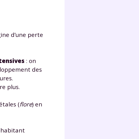
s
nde
déo
gine d’une perte
ENT
ntensives
: on
vous
veloppement des
a
olaire
ures.
exercer
re plus.
 la
étales (
flore
) en
 habitant
e
stion