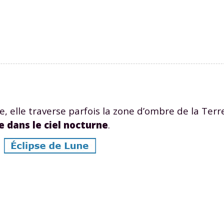
Envie de progresser et de
éussir votre année scolaire 
, elle traverse parfois la zone d’ombre de la Terr
le dans le ciel nocturne
.
stez gratuitement pendant 24h
tre plateforme de soutien scolaire
iches de cours et vidéos
,
Tout le programme sco
xercices corrigés
,
du CP à la Terminale