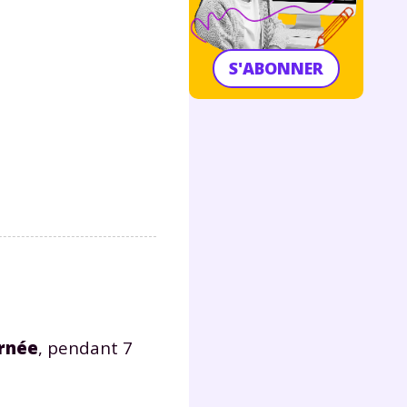
S'ABONNER
urnée
, pendant 7