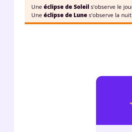
de vos
Une
éclipse de Soleil
s'observe le jou
notre
Une
éclipse de Lune
s'observe la nuit