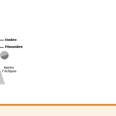
odcasts de révisions
Des profs expérimenté
Un
espace dédié aux
disponibles à la dema
parents
pour suivre les
par tchat, audio ou vi
progrès
TESTER GRATUITEM
 code d'accès sera envoyé à cette adresse e-mail. En renseignant votre e-mail, 
ez à ce que vos données à caractère personnel soient traitées par SEJER, sous l
myMaxicours, afin que SEJER puisse vous donner accès au service de soutien sc
 24h. Pour en savoir plus sur la gestion de vos données personnelles et pour 
its, vous pouvez consulter
notre charte
.
J’accepte de recevoir les actualités et des communications de
part de myMaxicours.
adresse e-mail sera exclusivement utilisée pour vous envoyer notre
tter. Vous pourrez vous désinscrire à tout moment, à travers le lien d
cription présent dans chaque newsletter. Pour en savoir plus sur la ge