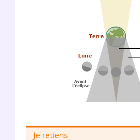
p
* Votre
consent
marque 
pendant
vos dro
Votre 
newsle
Je retiens
désins