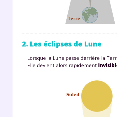
2. Les éclipses de Lune
r
Lorsque la Lune passe derrière la Terre
Elle devient alors rapidement
invisib
Te
no
F
e