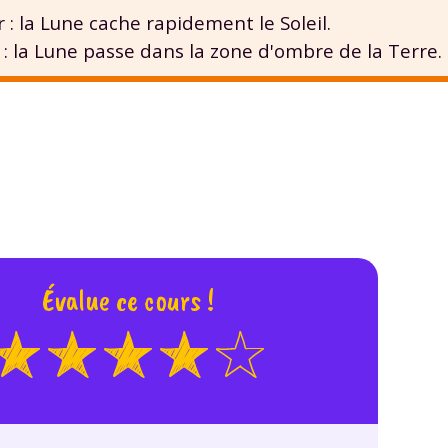
 données personnelles et pour exercer vos droits, vous pouvez consu
r : la Lune cache rapidement le Soleil.
 charte
.
 : la Lune passe dans la zone d'ombre de la Terre.
Évalue ce cours !