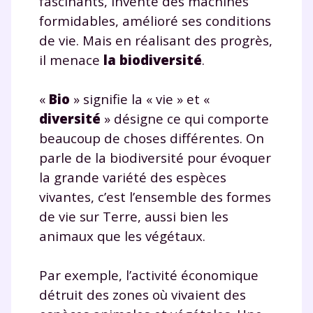
fascinants, inventé des machines
formidables, amélioré ses conditions
de vie. Mais en réalisant des progrès,
Testez gratuitement
il menace
la biodiversité
.
pendant 24h notre
plateforme de soutien
«
Bio
» signifie la « vie » et «
diversité
» désigne ce qui comporte
scolaire !
beaucoup de choses différentes. On
Fiches de cours et vidéos
,
exercices
parle de la biodiversité pour évoquer
corrigés
,
podcasts de révisions
la grande variété des espèces
Un
espace dédié aux parents
pour
vivantes, c’est l’ensemble des formes
suivre les progrès
de vie sur Terre, aussi bien les
Tout le programme scolaire du CP à
animaux que les végétaux.
la Terminale
Des profs expérimentés disponibles
à la demande par tchat, audio ou
Par exemple, l’activité économique
vidéo
détruit des zones où vivaient des