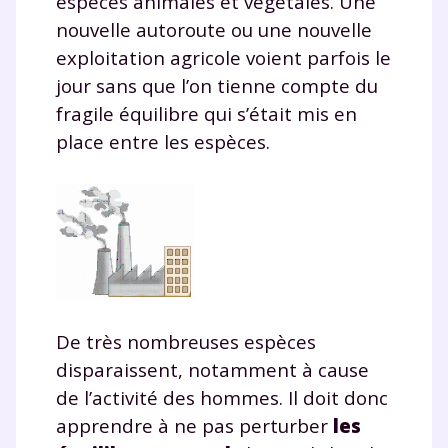
espèces animales et végétales. Une
nouvelle autoroute ou une nouvelle
exploitation agricole voient parfois le
TESTER GRATUITEMENT
jour sans que l’on tienne compte du
fragile équilibre qui s’était mis en
* Votre code d'accès sera envoyé à cette adresse e-mail. En
place entre les espèces.
renseignant votre e-mail, vous consentez à ce que vos
données à caractère personnel soient traitées par SEJER, sous
la marque myMaxicours, afin que SEJER puisse vous donner
accès au service de soutien scolaire pendant 24h. Pour en
savoir plus sur la gestion de vos données personnelles et
pour exercer vos droits, vous pouvez consulter
notre
charte
.
J’accepte de recevoir les actualités et des
communications de la part de
De très nombreuses espèces
myMaxicours.
disparaissent, notamment à cause
Votre adresse e-mail sera exclusivement utilisée pour
de l’activité des hommes. Il doit donc
vous envoyer notre newsletter. Vous pourrez vous
apprendre à ne pas perturber
les
désinscrire à tout moment, à travers le lien de