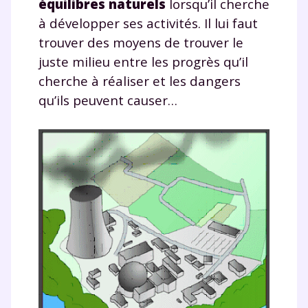
désinscription présent dans chaque newsletter. Pour
équilibres naturels
lorsqu’il cherche
en savoir plus sur la gestion de vos données
à développer ses activités. Il lui faut
personnelles et pour exercer vos droits, vous pouvez
trouver des moyens de trouver le
consulter
notre charte
.
juste milieu entre les progrès qu’il
cherche à réaliser et les dangers
qu’ils peuvent causer…