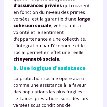
d'assurances privées
qui couvrent
en fonction du niveau des primes
Testez gratuitement
versées, est la garantie d'une
large
pendant 24h notre
cohésion sociale
, véhiculant la
plateforme de soutien
volonté et le sentiment
d'appartenance à une collectivité.
scolaire !
L'intégration par l'économie et le
social permet en effet une réelle
Fiches de cours et vidéos
,
exercices
corrigés
,
podcasts de révisions
citoyenneté sociale
.
Un
espace dédié aux parents
pour
b. Une logique d'assistance
suivre les progrès
Tout le programme scolaire du CP à
La protection sociale opère aussi
la Terminale
comme une assistance à la faveur
Des profs expérimentés disponibles
des populations les plus fragiles :
à la demande par tchat, audio ou
certaines prestations sont dès lors
vidéo
versées sous conditions de