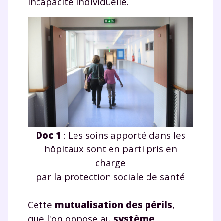
incapacité individuelle.
Fermer
Doc 1
: Les soins apporté dans les
Envie de progresser
hôpitaux sont en parti pris en
charge
et de réussir votre
par la protection sociale de santé
année scolaire ?
Cette
mutualisation des périls
,
que l'on oppose au
système