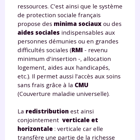
ressources. C'est ainsi que le système
de protection sociale français
propose des
minima sociaux
ou des
TESTER GRATUITEMENT
aides sociales
indispensables aux
* Votre code d'accès sera envoyé à cette adresse e-mail. En
personnes démunies ou en grandes
renseignant votre e-mail, vous consentez à ce que vos
difficultés sociales (
RMI
- revenu
données à caractère personnel soient traitées par SEJER, sous
la marque myMaxicours, afin que SEJER puisse vous donner
minimum d'insertion -, allocation
accès au service de soutien scolaire pendant 24h. Pour en
logement, aides aux handicapés,
savoir plus sur la gestion de vos données personnelles et
pour exercer vos droits, vous pouvez consulter
notre
etc.). Il permet aussi l'accès aux soins
charte
.
sans frais grâce à la
CMU
J’accepte de recevoir les actualités et des
(Couverture maladie universelle).
communications de la part de
myMaxicours.
La
redistribution
est ainsi
conjointement
verticale et
Votre adresse e-mail sera exclusivement utilisée pour
horizontale
: verticale car elle
vous envoyer notre newsletter. Vous pourrez vous
désinscrire à tout moment, à travers le lien de
transfère une partie de la richesse