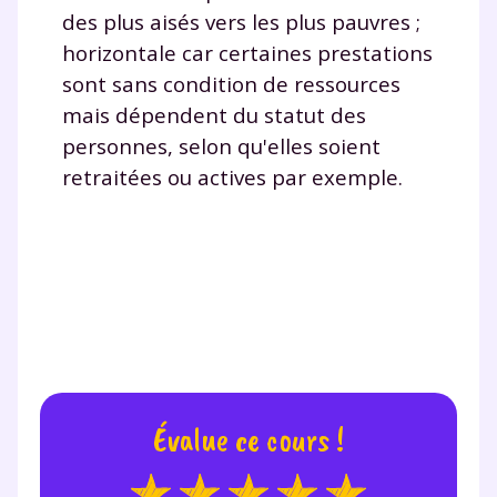
désinscription présent dans chaque newsletter. Pour
des plus aisés vers les plus pauvres ;
en savoir plus sur la gestion de vos données
horizontale car certaines prestations
personnelles et pour exercer vos droits, vous pouvez
consulter
notre charte
.
sont sans condition de ressources
mais dépendent du statut des
personnes, selon qu'elles soient
retraitées ou actives par exemple.
Évalue ce cours !