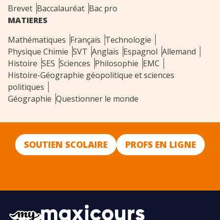
Brevet
Baccalauréat
Bac pro
MATIERES
Mathématiques
Français
Technologie
Physique Chimie
SVT
Anglais
Espagnol
Allemand
Histoire
SES
Sciences
Philosophie
EMC
Histoire-Géographie géopolitique et sciences
politiques
Géographie
Questionner le monde
SOUTIEN SCOLAIRE
PROFS EN LIGNE