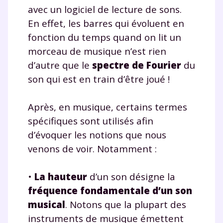
communications de la part de
avec un logiciel de lecture de sons.
myMaxicours.
En effet, les barres qui évoluent en
fonction du temps quand on lit un
Votre adresse e-mail sera exclusivement utilisée pour
morceau de musique n’est rien
vous envoyer notre newsletter. Vous pourrez vous
désinscrire à tout moment, à travers le lien de
d’autre que le
spectre de Fourier
du
désinscription présent dans chaque newsletter. Pour
son qui est en train d’être joué !
en savoir plus sur la gestion de vos données
personnelles et pour exercer vos droits, vous pouvez
consulter
notre charte
.
Après, en musique, certains termes
spécifiques sont utilisés afin
d’évoquer les notions que nous
venons de voir. Notamment :
•
La hauteur
d’un son désigne la
fréquence fondamentale d’un son
musical
. Notons que la plupart des
instruments de musique émettent