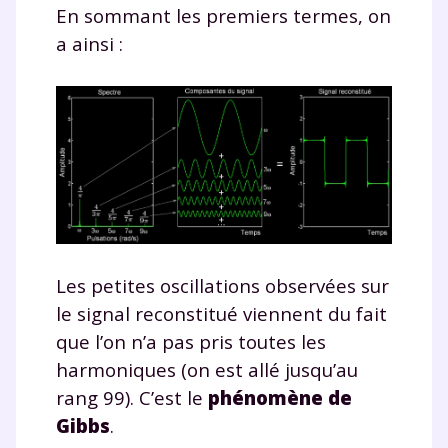
En sommant les premiers termes, on
et de réussir votre
a ainsi :
année scolaire ?
Testez gratuitement
pendant 24h notre
plateforme de soutien
Les petites oscillations observées sur
le signal reconstitué viennent du fait
scolaire !
que l’on n’a pas pris toutes les
Fiches de cours et vidéos
,
exercices
harmoniques (on est allé jusqu’au
corrigés
,
podcasts de révisions
rang 99). C’est le
phénomène de
Un
espace dédié aux parents
pour
Gibbs
.
suivre les progrès