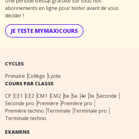
Une période d’essai gratuite sur tous nos
abonnements en ligne pour tester avant de vous
décider !
JE TESTE MYMAXICOURS
CYCLES
Primaire
Collège
Lycée
COURS PAR CLASSE
CP
CE1
CE2
CM1
CM2
6e
5e
4e
3e
Seconde
Seconde pro
Première
Première pro
Première techno
Terminale
Terminale pro
Terminale techno
EXAMENS