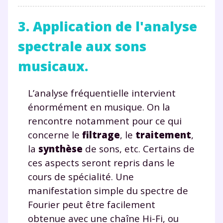
Tout le programme scolaire du CP à
la Terminale
3. Application de l'analyse
Des profs expérimentés disponibles
à la demande par tchat, audio ou
spectrale aux sons
vidéo
musicaux.
L’analyse fréquentielle intervient
énormément en musique. On la
TESTER GRATUITEMENT
rencontre notamment pour ce qui
* Votre code d'accès sera envoyé à cette adresse e-mail. En
concerne le
filtrage
, le
traitement
,
renseignant votre e-mail, vous consentez à ce que vos
la
synthèse
de sons, etc. Certains de
données à caractère personnel soient traitées par SEJER, sous
la marque myMaxicours, afin que SEJER puisse vous donner
ces aspects seront repris dans le
accès au service de soutien scolaire pendant 24h. Pour en
cours de spécialité. Une
savoir plus sur la gestion de vos données personnelles et
pour exercer vos droits, vous pouvez consulter
notre
manifestation simple du spectre de
charte
.
Fourier peut être facilement
obtenue avec une chaîne Hi-Fi, ou
J’accepte de recevoir les actualités et des