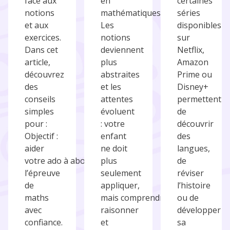
face aux
en
certaines
notions
mathématiques.
séries
et aux
Les
disponibles
exercices.
notions
sur
Dans cet
deviennent
Netflix,
article,
plus
Amazon
découvrez
abstraites
Prime ou
des
et les
Disney+
conseils
attentes
permettent
simples
évoluent
de
pour :
: votre
découvrir
Objectif :
enfant
des
aider
ne doit
langues,
votre ado à aborder
plus
de
l’épreuve
seulement
réviser
de
appliquer,
l’histoire
maths
mais comprendre,
ou de
avec
raisonner
développer
confiance.
et
sa