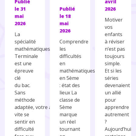
Publié
avril
le
31
Publié
2026
mai
le
18
Motiver
2026
mai
vos
2026
La
enfants
spécialité
Comprendre
à réviser
mathématiques en
les
n’est pas
Terminale
difficultés
toujours
est une
en
simple.
épreuve
mathématiques
Et si les
clé
en 5ème
séries
du bac.
: état des
devenaient
Sans
lieux La
un allié
méthode
classe de
pour
adaptée, votre ado peut
5ème
apprendre
vite se
marque
autrement
sentir en
un réel
?
difficulté
tournant
Aujourd’hui,