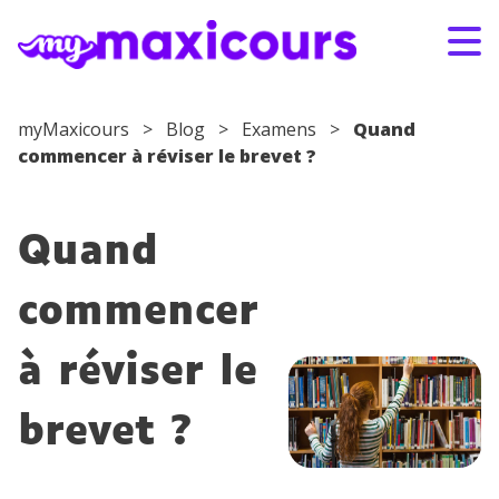
Aller au contenu
myMaxicours
>
Blog
>
Examens
>
Quand
commencer à réviser le brevet ?
S'ABONNER
CONNEXION
01 49 08 38 00
Quand
Par classe
commencer
Par matière
à réviser le
Nos offres
brevet ?
Qui sommes-nous ?