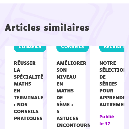
Articles similaires
CONSEILS
CONSEILS
RÉCRÉATI
RÉUSSIR
AMÉLIORER
NOTRE
LA
SON
SÉLECTION
SPÉCIALITÉ
NIVEAU
DE
MATHS
EN
SÉRIES
EN
MATHS
POUR
TERMINALE
DE
APPRENDRE
: NOS
5ÈME :
AUTREMEN
CONSEILS
5
Publié
PRATIQUES
ASTUCES
le
17
INCONTOURNABLES