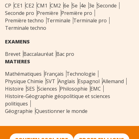
CP
CE1
CE2
CM1
CM2
6e
5e
4e
3e
Seconde
Seconde pro
Première
Première pro
Première techno
Terminale
Terminale pro
Terminale techno
EXAMENS
Brevet
Baccalauréat
Bac pro
MATIERES
Mathématiques
Français
Technologie
Physique Chimie
SVT
Anglais
Espagnol
Allemand
Histoire
SES
Sciences
Philosophie
EMC
Histoire-Géographie géopolitique et sciences
politiques
Géographie
Questionner le monde