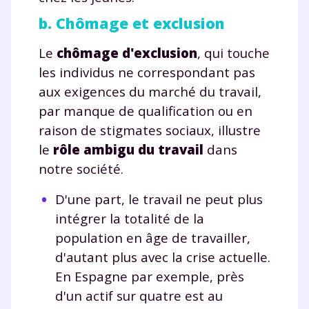
b. Chômage et exclusion
Le
chômage d'exclusion
, qui touche
Envie de progresser
les individus ne correspondant pas
aux exigences du marché du travail,
et de réussir votre
par manque de qualification ou en
année scolaire ?
raison de stigmates sociaux, illustre
le
rôle ambigu du travail
dans
notre société.
D'une part, le travail ne peut plus
Testez gratuitement
intégrer la totalité de la
pendant 24h notre
population en âge de travailler,
d'autant plus avec la crise actuelle.
plateforme de soutien
En Espagne par exemple, près
scolaire !
d'un actif sur quatre est au