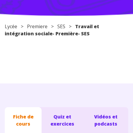
Conseils pour les parents
Lycée
>
Premiere
>
SES
>
Travail et
intégration sociale- Première- SES
Fiche de
Quiz et
Vidéos et
cours
exercices
podcasts