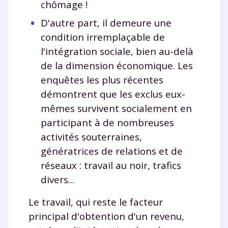
chômage !
Fiches de cours et vidéos
,
exercices
corrigés
,
podcasts de révisions
D'autre part, il demeure une
Un
espace dédié aux parents
pour
condition irremplaçable de
suivre les progrès
l'intégration sociale, bien au-delà
Tout le programme scolaire du CP à
de la dimension économique. Les
la Terminale
enquêtes les plus récentes
Des profs expérimentés disponibles
à la demande par tchat, audio ou
démontrent que les exclus eux-
vidéo
mêmes survivent socialement en
participant à de nombreuses
activités souterraines,
génératrices de relations et de
TESTER GRATUITEMENT
réseaux : travail au noir, trafics
divers...
* Votre code d'accès sera envoyé à cette adresse e-mail. En
renseignant votre e-mail, vous consentez à ce que vos
Le travail, qui reste le facteur
données à caractère personnel soient traitées par SEJER, sous
la marque myMaxicours, afin que SEJER puisse vous donner
principal d'obtention d'un revenu,
accès au service de soutien scolaire pendant 24h. Pour en