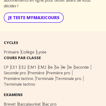
abonnements en ligne pour tester avant de vous
décider !
JE TESTE MYMAXICOURS
CYCLES
Primaire
Collège
Lycée
COURS PAR CLASSE
CP
CE1
CE2
CM1
CM2
6e
5e
4e
3e
Seconde
Seconde pro
Première
Première pro
Première techno
Terminale
Terminale pro
Terminale techno
EXAMENS
Brevet
Baccalauréat
Bac pro