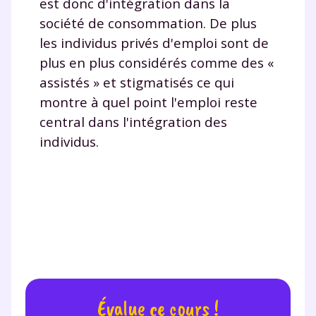
est donc d'intégration dans la
savoir plus sur la gestion de vos données personnelles et
pour exercer vos droits, vous pouvez consulter
notre
société de consommation. De plus
charte
.
les individus privés d'emploi sont de
plus en plus considérés comme des «
J’accepte de recevoir les actualités et des
communications de la part de
assistés » et stigmatisés ce qui
myMaxicours.
montre à quel point l'emploi reste
central dans l'intégration des
Votre adresse e-mail sera exclusivement utilisée pour
individus.
vous envoyer notre newsletter. Vous pourrez vous
désinscrire à tout moment, à travers le lien de
désinscription présent dans chaque newsletter. Pour
en savoir plus sur la gestion de vos données
personnelles et pour exercer vos droits, vous pouvez
consulter
notre charte
.
Évalue ce cours !