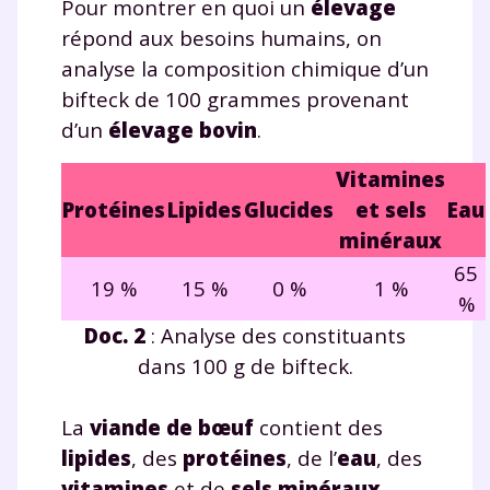
Pour montrer en quoi un
élevage
J’accepte de recevoir les actualités et des
répond aux besoins humains, on
communications de la part de
analyse la composition chimique d’un
myMaxicours.
bifteck de 100 grammes provenant
Votre adresse e-mail sera exclusivement utilisée pour
d’un
élevage bovin
.
vous envoyer notre newsletter. Vous pourrez vous
désinscrire à tout moment, à travers le lien de
Vitamines
désinscription présent dans chaque newsletter. Pour
Protéines
Lipides
Glucides
et sels
Eau
en savoir plus sur la gestion de vos données
personnelles et pour exercer vos droits, vous pouvez
minéraux
consulter
notre charte
.
65
19 %
15 %
0 %
1 %
%
Doc. 2
: Analyse des constituants
dans 100 g de bifteck.
La
viande de bœuf
contient des
lipides
, des
protéines
, de l’
eau
, des
vitamines
et de
sels minéraux
.