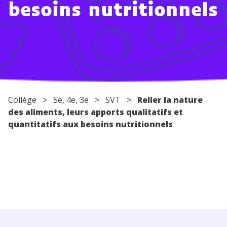
besoins nutritionnels
Conseils pour les parents
Collège
>
5e
,
4e
,
3e
>
SVT
>
Relier la nature
des aliments, leurs apports qualitatifs et
quantitatifs aux besoins nutritionnels