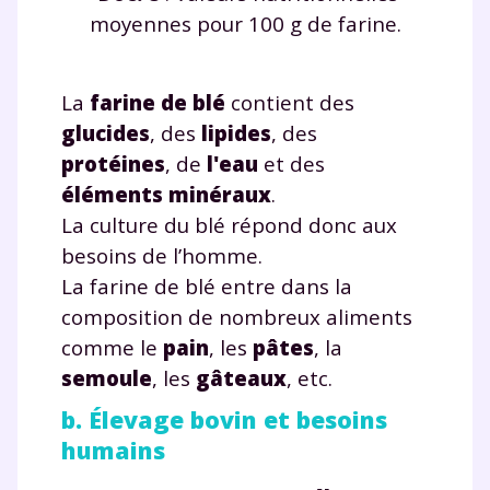
suivre les progrès
moyennes pour 100 g de farine.
Tout le programme scolaire du CP à
la Terminale
Des profs expérimentés disponibles
La
farine de blé
contient des
à la demande par tchat, audio ou
glucides
, des
lipides
, des
vidéo
protéines
, de
l'eau
et des
éléments minéraux
.
La culture du blé répond donc aux
besoins de l’homme.
TESTER GRATUITEMENT
La farine de blé entre dans la
composition de nombreux aliments
* Votre code d'accès sera envoyé à cette adresse e-mail. En
renseignant votre e-mail, vous consentez à ce que vos
comme le
pain
, les
pâtes
, la
données à caractère personnel soient traitées par SEJER, sous
semoule
, les
gâteaux
, etc.
la marque myMaxicours, afin que SEJER puisse vous donner
accès au service de soutien scolaire pendant 24h. Pour en
b. Élevage bovin et besoins
savoir plus sur la gestion de vos données personnelles et
pour exercer vos droits, vous pouvez consulter
notre
humains
charte
.