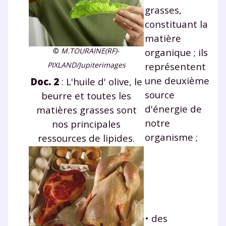
grasses,
constituant la
matière
©
M.TOURAINE(RF)-
organique ; ils
PIXLAND/Jupiterimages
représentent
une deuxième
Doc.
2
: L'huile d' olive, le
source
beurre et toutes les
d'énergie de
matières grasses sont
notre
nos principales
organisme ;
ressources de lipides.
• des