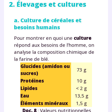
2. Élevages et cultures
Envie de progresser
et de réussir votre
a. Culture de céréales et
besoins humains
année scolaire ?
Pour montrer en quoi une
culture
répond aux besoins de l’homme, on
analyse la composition chimique de
Testez gratuitement
la farine de blé.
Glucides (amidon ou
pendant 24h notre
73 g
sucres)
plateforme de soutien
Protéines
10 g
scolaire !
Lipides
< 2 g
Eau
13,5 g
Fiches de cours et vidéos
,
exercices
Éléments minéraux
1,5 g
corrigés
,
podcasts de révisions
Un
espace dédié aux parents
pour
Doc. 8
: Valeurs nutritionnelles