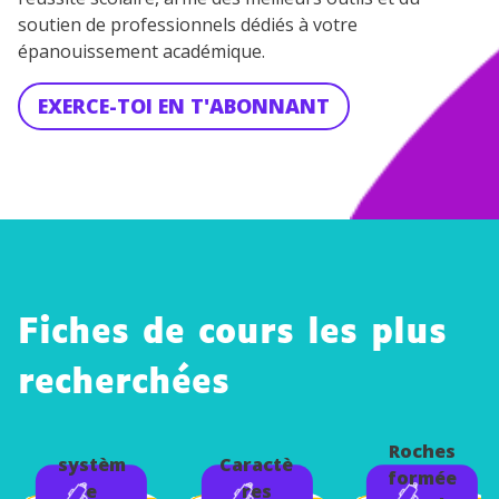
soutien de professionnels dédiés à votre
épanouissement académique.
EXERCE-TOI EN T'ABONNANT
Fiches de cours les plus
recherchées
Le
Roches
systèm
Caractè
formée
e
res