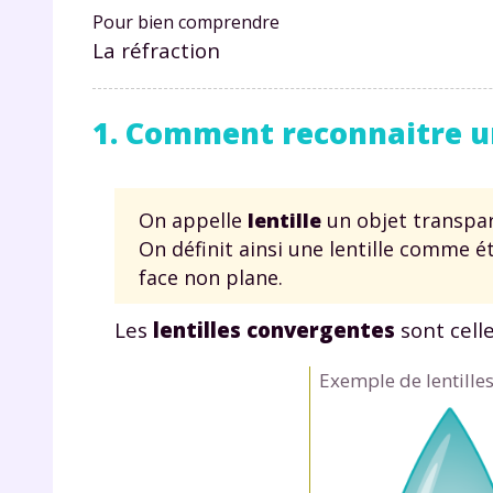
Pour bien comprendre
La réfraction
1. Comment reconnaitre un
On appelle
lentille
un objet transpar
r
On définit ainsi une lentille comme 
face non plane.
Les
lentilles convergentes
sont celle
Te
Exemple de lentille
no
F
e