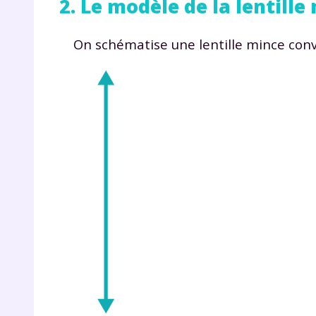
2. Le modèle de la lentill
de vos
notre
On schématise une lentille mince con