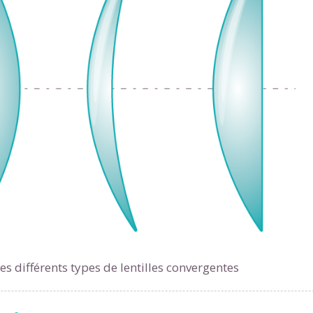
odcasts de révisions
Des profs expérimenté
Un
espace dédié aux
disponibles à la dema
parents
pour suivre les
par tchat, audio ou vi
progrès
TESTER GRATUITEM
 code d'accès sera envoyé à cette adresse e-mail. En renseignant votre e-mail, 
ez à ce que vos données à caractère personnel soient traitées par SEJER, sous l
myMaxicours, afin que SEJER puisse vous donner accès au service de soutien sc
 24h. Pour en savoir plus sur la gestion de vos données personnelles et pour 
its, vous pouvez consulter
notre charte
.
J’accepte de recevoir les actualités et des communications de
part de myMaxicours.
s différents types de lentilles convergentes
adresse e-mail sera exclusivement utilisée pour vous envoyer notre
tter. Vous pourrez vous désinscrire à tout moment, à travers le lien d
cription présent dans chaque newsletter. Pour en savoir plus sur la ge