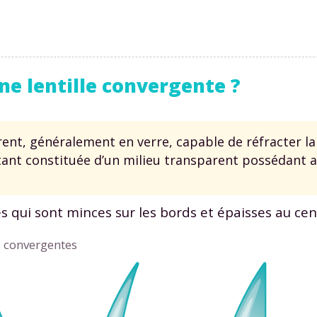
e lentille convergente ?
Envie de progresser et de
ent, généralement en verre, capable de réfracter la
éussir votre année scolaire 
étant constituée d’un milieu transparent possédant 
s qui sont minces sur les bords et épaisses au cen
stez gratuitement pendant 24h
s convergentes
tre plateforme de soutien scolaire
iches de cours et vidéos
,
Tout le programme sco
xercices corrigés
,
du CP à la Terminale