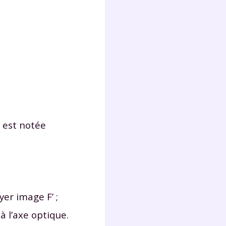
t est notée
yer image F’ ;
à l’axe optique.