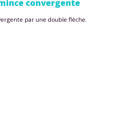
e mince convergente
 données personnelles et pour exercer vos droits, vous pouvez consu
 charte
.
vergente par une double flèche.