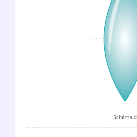
p
* Votre
consent
marque 
pendant
vos dro
Schéma de
Votre 
newsle
désins