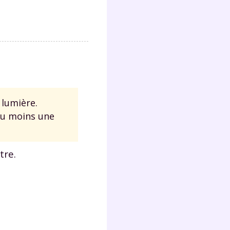
Fermer
 lumière.
?
au moins une
tre.
 !
laire