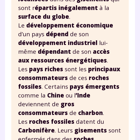
renseignant votre e-mail, vous consentez à ce que vos
sont r
épartis inégalement
à la
données à caractère personnel soient traitées par SEJER, sous
surface du globe
.
la marque myMaxicours, afin que SEJER puisse vous donner
accès au service de soutien scolaire pendant 24h. Pour en
Le
développement économique
savoir plus sur la gestion de vos données personnelles et
pour exercer vos droits, vous pouvez consulter
notre
d’un pays
dépend
de son
charte
.
développement industriel
lui-
même
dépendant
de son
accès
J’accepte de recevoir les actualités et des
communications de la part de
aux ressources énergétiques
.
myMaxicours.
Les
pays riches
sont les
principaux
consommateurs
de ces
roches
Votre adresse e-mail sera exclusivement utilisée pour
fossiles
. Certains
pays émergents
vous envoyer notre newsletter. Vous pourrez vous
comme la
Chine
ou l
’Inde
désinscrire à tout moment, à travers le lien de
désinscription présent dans chaque newsletter. Pour
deviennent de
gros
en savoir plus sur la gestion de vos données
consommateurs
de
charbon
.
personnelles et pour exercer vos droits, vous pouvez
Les
roches fossiles
datent du
consulter
notre charte
.
Carbonifère
. Leurs
gisements
sont
enfermés dans des
roches