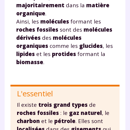
plateforme de soutien
majoritairement
dans la
matière
scolaire !
organique
.
Ainsi, les
molécules
formant les
Fiches de cours et vidéos
,
exercices
roches fossiles
sont des
molécules
corrigés
,
podcasts de révisions
dérivées
des
molécules
Un
espace dédié aux parents
pour
organiques
comme les
glucides
, les
suivre les progrès
lipides
et les
protides
formant la
Tout le programme scolaire du CP à
la Terminale
biomasse
.
Des profs expérimentés disponibles
à la demande par tchat, audio ou
vidéo
L'essentiel
Il existe
trois grand types
de
roches fossiles
: le
gaz naturel
, le
TESTER GRATUITEMENT
charbon
et le
pétrole
. Elles sont
localisées
dans des
gisements
qui
* Votre code d'accès sera envoyé à cette adresse e-mail. En