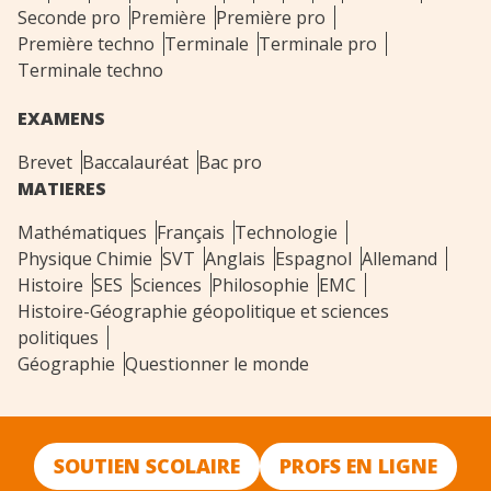
Seconde pro
Première
Première pro
Première techno
Terminale
Terminale pro
Terminale techno
EXAMENS
Brevet
Baccalauréat
Bac pro
MATIERES
Mathématiques
Français
Technologie
Physique Chimie
SVT
Anglais
Espagnol
Allemand
Histoire
SES
Sciences
Philosophie
EMC
Histoire-Géographie géopolitique et sciences
politiques
Géographie
Questionner le monde
SOUTIEN SCOLAIRE
PROFS EN LIGNE