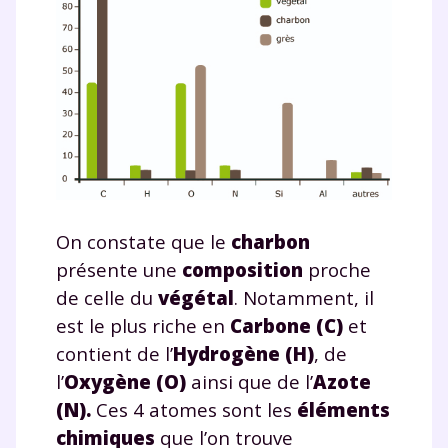
Fermer
Envie de progresser
et de réussir votre
On constate que le
charbon
année scolaire ?
présente une
composition
proche
de celle du
végétal
. Notamment, il
est le plus riche en
Carbone (C)
et
contient de l’
Hydrogène (H)
, de
Testez gratuitement
l’
Oxygène (O)
ainsi que de l’
Azote
(N).
Ces 4 atomes sont les
éléments
pendant 24h notre
chimiques
que l’on trouve