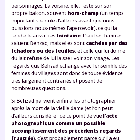
personnages. La voisine, elle, reste sur son
propre balcon, souvent
hors-champ
(un temps
important s’écoule d’ailleurs avant que nous
puissions nous-mêmes l’apercevoir), ce qui la
rend elle aussi très
lointaine
. D’autres femmes
saluent Behzad, mais elles sont
cachées par des
tchadors ou des feuilles
, et celle qui lui donne
du lait refuse de lui laisser voir son visage. Les
regards que Behzad échange avec l’ensemble des
femmes du villages sont donc de toute évidence
très largement contrariés et posent de
nombreuses questions…
Fermer
Si Behzad parvient enfin à les photographier
après la mort de la vieille dame (et l’on peut
d’ailleurs considérer de ce point de vue
l’acte
photographique comme un possible
Envie de progresser
accomplissement des précédents regards
frustrés
), c’est probablement parce qu’il a eu