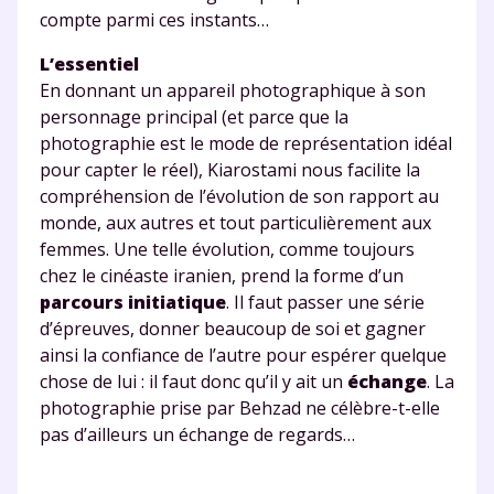
la Terminale
compte parmi ces instants…
Des profs expérimentés disponibles
à la demande par tchat, audio ou
L’essentiel
vidéo
En donnant un appareil photographique à son
personnage principal (et parce que la
photographie est le mode de représentation idéal
pour capter le réel), Kiarostami nous facilite la
compréhension de l’évolution de son rapport au
TESTER GRATUITEMENT
monde, aux autres et tout particulièrement aux
femmes. Une telle évolution, comme toujours
* Votre code d'accès sera envoyé à cette adresse e-mail. En
chez le cinéaste iranien, prend la forme d’un
renseignant votre e-mail, vous consentez à ce que vos
parcours initiatique
. Il faut passer une série
données à caractère personnel soient traitées par SEJER, sous
la marque myMaxicours, afin que SEJER puisse vous donner
d’épreuves, donner beaucoup de soi et gagner
accès au service de soutien scolaire pendant 24h. Pour en
ainsi la confiance de l’autre pour espérer quelque
savoir plus sur la gestion de vos données personnelles et
chose de lui : il faut donc qu’il y ait un
échange
. La
pour exercer vos droits, vous pouvez consulter
notre
charte
.
photographie prise par Behzad ne célèbre-t-elle
pas d’ailleurs un échange de regards…
J’accepte de recevoir les actualités et des
communications de la part de