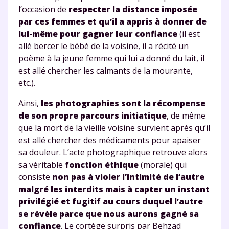
et de réussir votre
l’occasion de
respecter la distance imposée
par ces femmes et qu’il a appris à donner de
année scolaire ?
lui-même pour gagner leur confiance
(il est
allé bercer le bébé de la voisine, il a récité un
poème à la jeune femme qui lui a donné du lait, il
est allé chercher les calmants de la mourante,
etc.).
Testez gratuitement
Ainsi,
les photographies sont la récompense
pendant 24h notre
de son propre parcours initiatique
, de même
plateforme de soutien
que la mort de la vieille voisine survient après qu’il
est allé chercher des médicaments pour apaiser
scolaire !
sa douleur. L’acte photographique retrouve alors
sa véritable
fonction éthique
(morale) qui
Fiches de cours et vidéos
,
exercices
consiste
non pas à violer l’intimité de l’autre
corrigés
,
podcasts de révisions
malgré les interdits mais à capter un instant
Un
espace dédié aux parents
pour
privilégié et fugitif au cours duquel l’autre
suivre les progrès
se révèle parce que nous aurons gagné sa
Tout le programme scolaire du CP à
confiance
. Le cortège surpris par Behzad