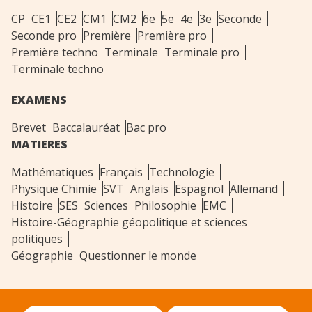
CP
CE1
CE2
CM1
CM2
6e
5e
4e
3e
Seconde
Seconde pro
Première
Première pro
Première techno
Terminale
Terminale pro
Terminale techno
EXAMENS
Brevet
Baccalauréat
Bac pro
MATIERES
Mathématiques
Français
Technologie
Physique Chimie
SVT
Anglais
Espagnol
Allemand
Histoire
SES
Sciences
Philosophie
EMC
Histoire-Géographie géopolitique et sciences
politiques
Géographie
Questionner le monde