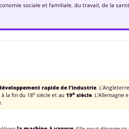
économie sociale et familiale, du travail, de la sant
développement rapide de l’industrie
. L’Angleterr
e
e
à la fin du 18
siècle et au
19
siècle
. L’Allemagne e
.
méliore
la machine à vapeur
. Elle peut désormais