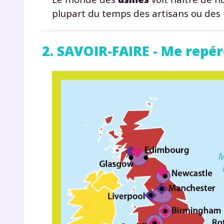
p
plupart du temps des artisans ou des 
2. SAVOIR-FAIRE - Me repér
* Votre
consent
marque 
pendant
vos dro
Votre 
newsle
désins