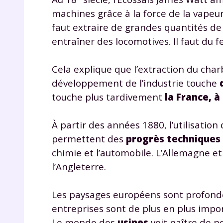
machines grâce à la force de la vapeur
faut extraire de grandes quantités d
entraîner des locomotives. Il faut du f
Cela explique que l’extraction du char
développement de l’industrie touche
touche plus tardivement
la France, à
r
À partir des années 1880, l’utilisation 
permettent des
progrès techniques
chimie et l’automobile. L’Allemagne e
Te
l’Angleterre.
no
Les paysages européens sont profon
F
entreprises sont de plus en plus impo
e
Le monde des
usines
voit naître de n