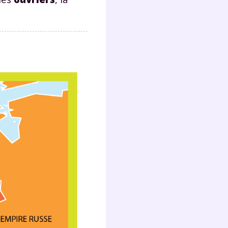
s
nde
déo
ENT
vous
a
olaire
exercer
 la
e
stion