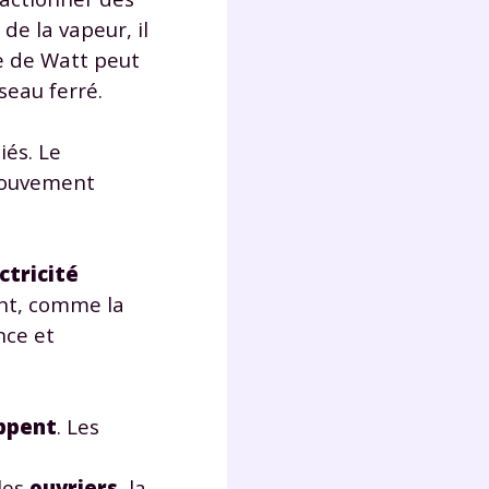
de la vapeur, il
ne de Watt peut
Fermer
seau ferré.
iés. Le
mouvement
?
ctricité
ent, comme la
nce et
 !
oppent
. Les
laire
les
ouvriers
, la