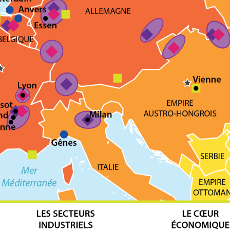
 données personnelles et pour exercer vos droits, vous pouvez consu
 charte
.