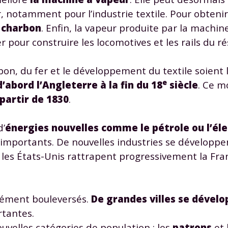
, notamment pour l’industrie textile. Pour obtenir 
e
charbon
. Enfin, la vapeur produite par la machi
er pour construire les locomotives et les rails du ré
bon, du fer et le développement du textile soient l
Envie de progresser et de
e
d’abord l’Angleterre à la fin du 18
siècle
. Ce 
 partir de 1830
.
éussir votre année scolaire 
d’
énergies nouvelles comme le pétrole ou l’éle
importants. De nouvelles industries se développ
t les États-Unis rattrapent progressivement la Fra
stez gratuitement pendant 24h
tre plateforme de soutien scolaire
dément bouleversés.
De grandes villes se dével
iches de cours et vidéos
,
Tout le programme sco
rtantes.
xercices corrigés
,
du CP à la Terminale
ouvelles catégories de population : les
patrons
et 