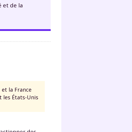
é et de la
e et la France
t les États-Unis
 actionner des