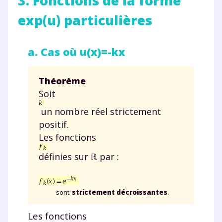
3. Fonctions de la forme
exp(u) particulières
a. Cas où u(x)=-kx
Théorème
Soit
un nombre réel strictement
positif.
Les fonctions
définies sur ℝ par :
Fermer
sont
strictement décroissantes
.
Les fonctions
Envie de progresser