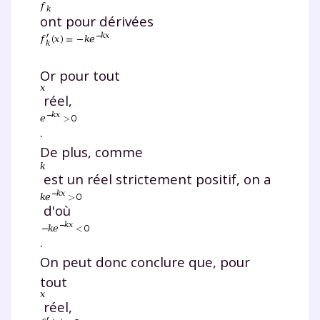
ont pour dérivées
et de réussir votre
année scolaire ?
Or pour tout
réel,
.
Testez gratuitement
De plus, comme
pendant 24h notre
est un réel strictement positif, on a
plateforme de soutien
d'où
scolaire !
.
Fiches de cours et vidéos
,
exercices
On peut donc conclure que, pour
corrigés
,
podcasts de révisions
tout
Un
espace dédié aux parents
pour
réel,
suivre les progrès