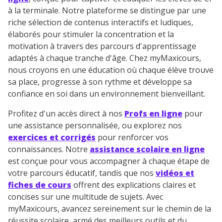
suivre les progrès
à la terminale. Notre plateforme se distingue par une
Tout le programme scolaire du CP à
riche sélection de contenus interactifs et ludiques,
la Terminale
élaborés pour stimuler la concentration et la
Des profs expérimentés disponibles
motivation à travers des parcours d'apprentissage
à la demande par tchat, audio ou
adaptés à chaque tranche d'âge. Chez myMaxicours,
vidéo
nous croyons en une éducation où chaque élève trouve
sa place, progresse à son rythme et développe sa
confiance en soi dans un environnement bienveillant.
Profitez d'un accès direct à nos
Profs en ligne
pour
TESTER GRATUITEMENT
une assistance personnalisée, ou explorez nos
exercices et corrigés
pour renforcer vos
* Votre code d'accès sera envoyé à cette adresse e-mail. En
connaissances. Notre
assistance scolaire en ligne
renseignant votre e-mail, vous consentez à ce que vos
est conçue pour vous accompagner à chaque étape de
données à caractère personnel soient traitées par SEJER, sous
votre parcours éducatif, tandis que nos
vidéos et
la marque myMaxicours, afin que SEJER puisse vous donner
accès au service de soutien scolaire pendant 24h. Pour en
fiches de cours
offrent des explications claires et
savoir plus sur la gestion de vos données personnelles et
concises sur une multitude de sujets. Avec
pour exercer vos droits, vous pouvez consulter
notre
myMaxicours, avancez sereinement sur le chemin de la
charte
.
réussite scolaire, armé des meilleurs outils et du