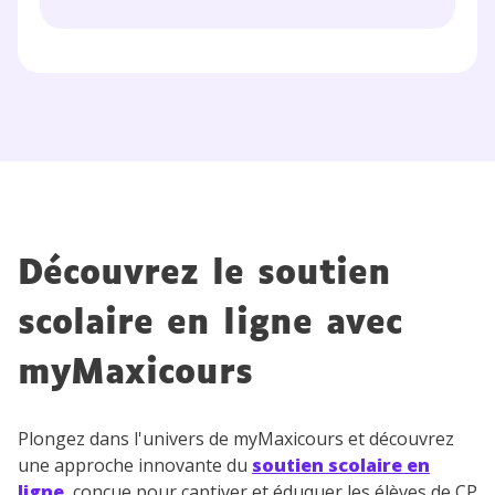
Envie de progresser
et de réussir votre
année scolaire ?
Testez gratuitement
Découvrez le soutien
pendant 24h notre
scolaire en ligne avec
plateforme de soutien
myMaxicours
scolaire !
Fiches de cours et vidéos
,
exercices
Plongez dans l'univers de myMaxicours et découvrez
corrigés
,
podcasts de révisions
une approche innovante du
soutien scolaire en
Un
espace dédié aux parents
pour
ligne
, conçue pour captiver et éduquer les élèves de CP