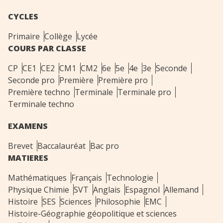
CYCLES
Primaire
Collège
Lycée
COURS PAR CLASSE
CP
CE1
CE2
CM1
CM2
6e
5e
4e
3e
Seconde
Seconde pro
Première
Première pro
Première techno
Terminale
Terminale pro
Terminale techno
EXAMENS
Brevet
Baccalauréat
Bac pro
MATIERES
Mathématiques
Français
Technologie
Physique Chimie
SVT
Anglais
Espagnol
Allemand
Histoire
SES
Sciences
Philosophie
EMC
Histoire-Géographie géopolitique et sciences