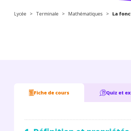
Lycée
>
Terminale
>
Mathématiques
>
La fonc
Fiche de cours
Quiz et e