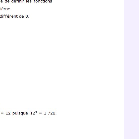
Envie de progresser et de
éussir votre année scolaire 
stez gratuitement pendant 24h
tre plateforme de soutien scolaire
iches de cours et vidéos
,
Tout le programme sco
xercices corrigés
,
du CP à la Terminale