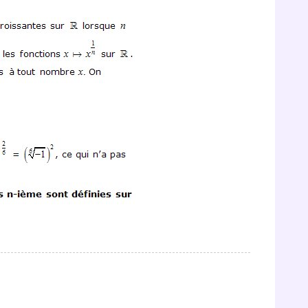
odcasts de révisions
Des profs expérimenté
Un
espace dédié aux
disponibles à la dema
parents
pour suivre les
par tchat, audio ou vi
progrès
TESTER GRATUITEM
 code d'accès sera envoyé à cette adresse e-mail. En renseignant votre e-mail, 
ez à ce que vos données à caractère personnel soient traitées par SEJER, sous l
myMaxicours, afin que SEJER puisse vous donner accès au service de soutien sc
 24h. Pour en savoir plus sur la gestion de vos données personnelles et pour 
its, vous pouvez consulter
notre charte
.
J’accepte de recevoir les actualités et des communications de
part de myMaxicours.
adresse e-mail sera exclusivement utilisée pour vous envoyer notre
tter. Vous pourrez vous désinscrire à tout moment, à travers le lien d
cription présent dans chaque newsletter. Pour en savoir plus sur la ge