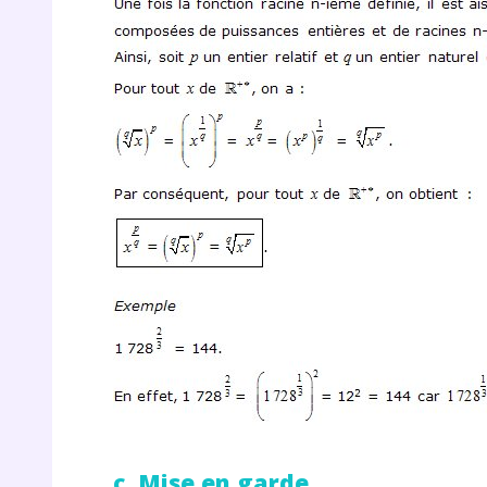
r
Te
no
F
e
c. Mise en garde