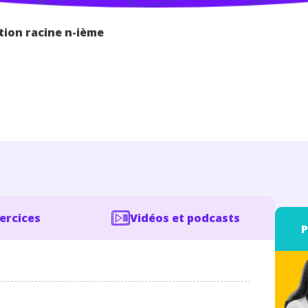
tion racine n-ième
xercices
Vidéos et podcasts
P