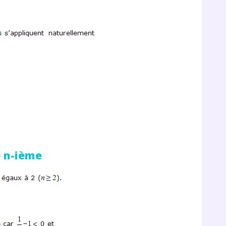
 données personnelles et pour exercer vos droits, vous pouvez consu
 charte
.
e n-ième