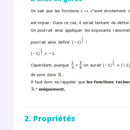
p
* Votre
consent
marque 
pendant
vos dro
Votre 
2. Propriétés
newsle
désins