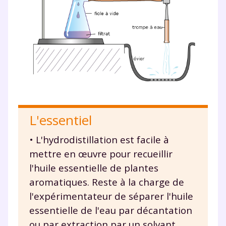
Envie de progresser
et de réussir votre
année scolaire ?
L'essentiel
• L'hydrodistillation est facile à
Testez gratuitement
mettre en œuvre pour recueillir
pendant 24h notre
l'huile essentielle de plantes
plateforme de soutien
aromatiques. Reste à la charge de
l'expérimentateur de séparer l'huile
scolaire !
essentielle de l'eau par décantation
Fiches de cours et vidéos
,
exercices
ou par extraction par un solvant.