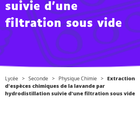
suivie d'une
Conseils pour les parents
filtration sous vide
Lycée
>
Seconde
>
Physique Chimie
>
Extraction
d'espèces chimiques de la lavande par
hydrodistillation suivie d'une filtration sous vide