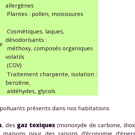
allergènes
Plantes : pollen, moisissures
Cosmétiques, laques,
désodorisants :
e
méthoxy, composés organiques
Envie de progresser et de
volatils
éussir votre année scolaire 
(COV)
Traitement charpente, isolation :
benzène,
aldéhydes, glycols
stez gratuitement pendant 24h
 polluants présents dans nos habitations
tre plateforme de soutien scolaire
iches de cours et vidéos
,
Tout le programme sco
s
, des
gaz toxiques
(monoxyde de carbone, diox
xercices corrigés
,
du CP à la Terminale
s maisons pour des raisons d’économie d’éner