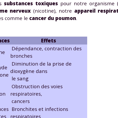
es
substances toxiques
pour notre organisme (v
 données personnelles et pour exercer vos droits, vous pouvez consu
 charte
.
ème nerveux
(nicotine), notre
appareil respira
es comme le
cancer du poumo
n
.
nces
Effets
Dépendance, contraction des
ine
bronches
Diminution de la prise de
yde
dioxygène dans
bone
le sang
Obstruction des voies
on
respiratoires,
cancers
nces
Bronchites et infections
tes
respiratoires