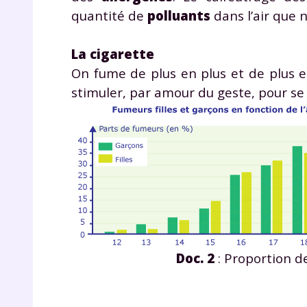
p
quantité de
polluants
dans l’air que 
La cigarette
On fume de plus en plus et de plus e
stimuler, par amour du geste, pour se 
* Votre
consent
marque 
pendant
vos dro
Doc. 2
: Proportion de
Votre 
newsle
désins