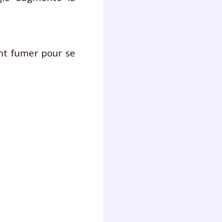
s
nde
déo
ent fumer pour se
ENT
vous
a
olaire
exercer
 la
e
stion