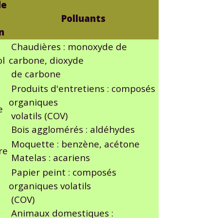
de
Polluants
n
Chaudières : monoxyde de
ol
carbone, dioxyde
de carbone
Produits d'entretiens : composés
organiques
e
volatils (COV)
Bois agglomérés : aldéhydes
Moquette : benzène, acétone
re
Matelas : acariens
Papier peint : composés
organiques volatils
(COV)
Animaux domestiques :