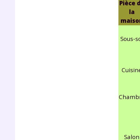
Pièce 
la
maiso
Sous-s
Cuisin
Chamb
Salon