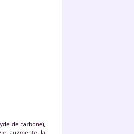
Fermer
?
 !
laire
yde de carbone),
gie augmente la