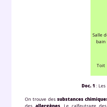
Salle d
bain
r
Toit
Te
Doc. 1
: Les
no
F
On trouve des
substances chimique
e
des
allergènes
. Le calfeutrage de