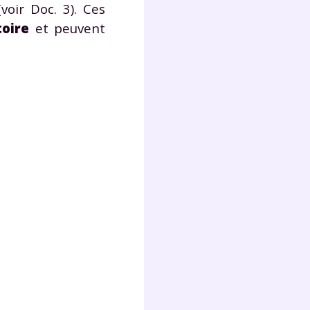
oir Doc. 3). Ces
lter
toire
et peuvent