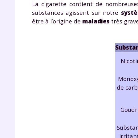
La cigarette contient de nombreus
de vos
notre
substances agissent sur notre
syst
être à l’origine de
maladies
très grav
Substa
Nicot
Monox
de car
Goudr
Substa
irritan