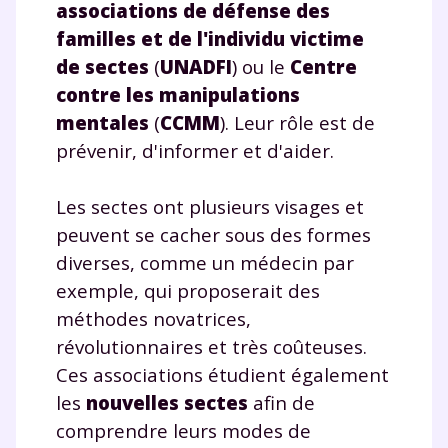
à la demande par tchat, audio ou
associations de défense des
vidéo
familles et de l'individu victime
de sectes
(
UNADFI
) ou le
Centre
contre les manipulations
mentales
(
CCMM
). Leur rôle est de
TESTER GRATUITEMENT
prévenir, d'informer et d'aider.
* Votre code d'accès sera envoyé à cette adresse e-mail. En
Les sectes ont plusieurs visages et
renseignant votre e-mail, vous consentez à ce que vos
données à caractère personnel soient traitées par SEJER, sous
peuvent se cacher sous des formes
la marque myMaxicours, afin que SEJER puisse vous donner
diverses, comme un médecin par
accès au service de soutien scolaire pendant 24h. Pour en
savoir plus sur la gestion de vos données personnelles et
exemple, qui proposerait des
pour exercer vos droits, vous pouvez consulter
notre
charte
.
méthodes novatrices,
révolutionnaires et très coûteuses.
J’accepte de recevoir les actualités et des
Ces associations étudient également
communications de la part de
les
nouvelles sectes
afin de
myMaxicours.
comprendre leurs modes de