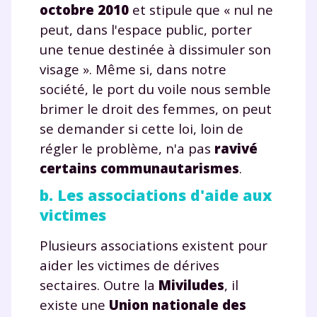
année scolaire ?
octobre 2010
et stipule que « nul ne
peut, dans l'espace public, porter
une tenue destinée à dissimuler son
visage ». Même si, dans notre
société, le port du voile nous semble
Testez gratuitement
brimer le droit des femmes, on peut
pendant 24h notre
se demander si cette loi, loin de
plateforme de soutien
régler le problème, n'a pas
ravivé
scolaire !
certains communautarismes
.
b. Les associations d'aide aux
Fiches de cours et vidéos
,
exercices
victimes
corrigés
,
podcasts de révisions
Un
espace dédié aux parents
pour
Plusieurs associations existent pour
suivre les progrès
aider les victimes de dérives
Tout le programme scolaire du CP à
sectaires. Outre la
Miviludes
, il
la Terminale
Des profs expérimentés disponibles
existe une
Union nationale des