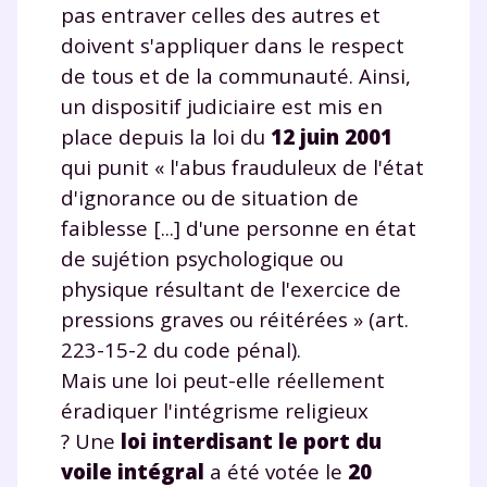
pas entraver celles des autres et
doivent s'appliquer dans le respect
de tous et de la communauté. Ainsi,
un dispositif judiciaire est mis en
place depuis la loi du
12 juin 2001
qui punit « l'abus frauduleux de l'état
d'ignorance ou de situation de
faiblesse [...] d'une personne en état
de sujétion psychologique ou
physique résultant de l'exercice de
Fermer
pressions graves ou réitérées » (art.
223-15-2 du code pénal).
Mais une loi peut-elle réellement
Envie de progresser
éradiquer l'intégrisme religieux
? Une
loi interdisant le port du
et de réussir votre
voile intégral
a été votée le
20