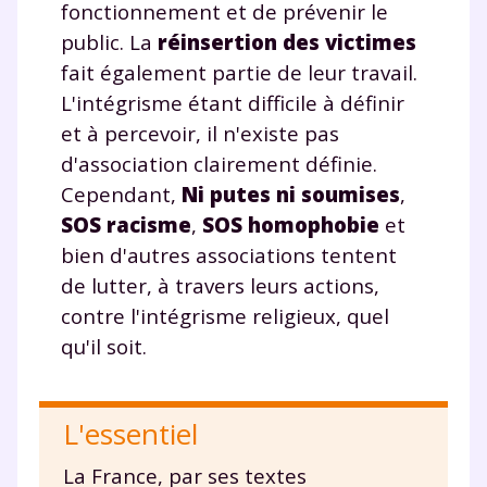
Votre adresse e-mail sera exclusivement utilisée pour
fonctionnement et de prévenir le
vous envoyer notre newsletter. Vous pourrez vous
public. La
réinsertion des victimes
désinscrire à tout moment, à travers le lien de
fait également partie de leur travail.
désinscription présent dans chaque newsletter. Pour
en savoir plus sur la gestion de vos données
L'intégrisme étant difficile à définir
personnelles et pour exercer vos droits, vous pouvez
et à percevoir, il n'existe pas
consulter
notre charte
.
d'association clairement définie.
Cependant,
Ni putes ni soumises
,
SOS racisme
,
SOS homophobie
et
bien d'autres associations tentent
de lutter, à travers leurs actions,
contre l'intégrisme religieux, quel
qu'il soit.
L'essentiel
La France, par ses textes