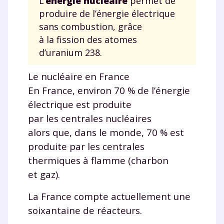
L’
énergie nucléaire
permet de
produire de l’énergie électrique
et de réussir votre
sans combustion, grâce
à la fission des atomes
année scolaire ?
d’uranium 238.
Le nucléaire en France
En France, environ 70
%
de l’énergie
Testez gratuitement
électrique est produite
par les centrales nucléaires
pendant 24h notre
alors que, dans le monde, 70
%
est
plateforme de soutien
produite par les centrales
scolaire !
thermiques à flamme (charbon
et gaz).
Fiches de cours et vidéos
,
exercices
corrigés
,
podcasts de révisions
La France compte actuellement une
Un
espace dédié aux parents
pour
soixantaine de réacteurs.
suivre les progrès