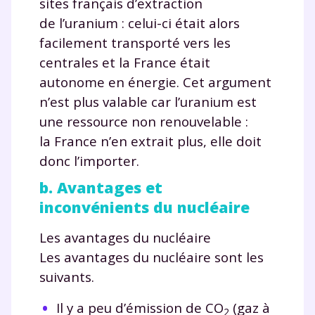
sites français d’extraction
communications de la part de
de l’uranium : celui-ci était alors
myMaxicours.
facilement transporté vers les
Votre adresse e-mail sera exclusivement utilisée pour
centrales et la France était
vous envoyer notre newsletter. Vous pourrez vous
autonome en énergie. Cet argument
désinscrire à tout moment, à travers le lien de
n’est plus valable car l’uranium est
désinscription présent dans chaque newsletter. Pour
en savoir plus sur la gestion de vos données
une ressource non renouvelable :
personnelles et pour exercer vos droits, vous pouvez
la France n’en extrait plus, elle doit
consulter
notre charte
.
donc l’importer.
b. Avantages et
inconvénients du nucléaire
Les avantages du nucléaire
Les avantages du nucléaire sont les
suivants.
Il y a peu d’émission de CO
(gaz à
2